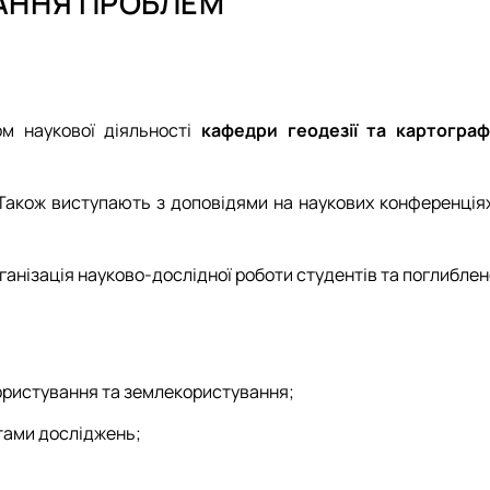
АННЯ ПРОБЛЕМ
ового гуртка
ового гуртка
ти
 оголошення
ти
ти
ти
 оголошення
м наукової діяльності
кафедри геодезії та картографі
. Також виступають з доповідями на наукових конференціях
ганізація науково-дослідної роботи студентів та поглибле
ористування та землекористування;
тами досліджень;