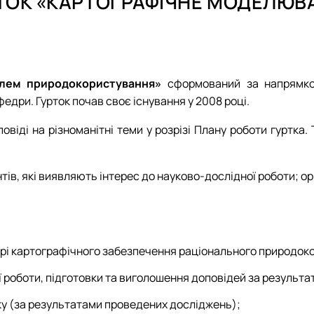
ТОК «КАРТОГРАФІЧНЕ МОДЕЛЮВ
ення)
Електронне середовище
Відзнаки
Члени наук
Члени наук
План робо
 та картографічні вишукування…
Новини та
План робо
План робо
Звіт
План робо
Звіт
Звіт
Новини та
Звіт
Відзнаки
лем природокористування»
сформований за напрямко
едри. Гурток почав своє існування у 2008 році.
овіді на різноманітні теми у розрізі Плану роботи гуртка
ів, які виявляють інтерес до науково-дослідної роботи; ор
ері картографічного забезпечення раціонального природок
роботи, підготовки та виголошення доповідей за результа
ку (за результатами проведених досліджень);