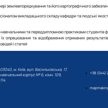
сфері землевпорядкування та його картографічного забезпе
ссіоналізм викладацького складу кафедри та людські якос
о навчальними та переддипломною практиками студентів ф
х опрацювання та відображення отриманих результатів у
овідей і статей
03040, м. Київ, вул. Васильківська, 17,
+38 (044)
навчальний корпус № 6, кімн. 109,
114.
mapmaking