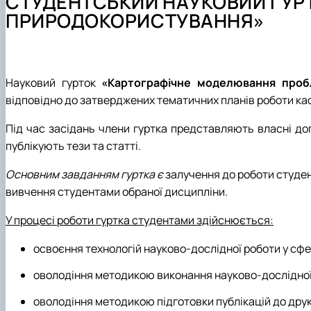
СТУДЕНТСЬКИЙ НАУКОВИЙ ГУР
Культурно-виховна робота
Навчальні лабораторії (матеріально-технічне забезпеч
Студентський науковий гурток «Геодезія»
Графік проведення консультацій
ПРИРОДОКОРИСТУВАННЯ»
Моніторинг якості атмосферного повітря
Практичне навчання
Студентський науковий гурток «Топографо-геодезичні
Орієнтовна тематика кваліфікаційних робіт
Студентський науковий гурток «Інженерна геодезія»
Науковий гурток
«Картографічне моделювання проб
відповідно до затверджених тематичних планів роботи каф
Під час засідань члени гуртка представляють власні доп
публікують тези та статті.
Основним завданням гуртка є
залучення до роботи студент
вивчення студентами обраної дисципліни.
У процесі роботи гуртка студентами здійснюється:
освоєння технологій науково-дослідної роботи у сф
оволодіння методикою виконання науково-дослідної 
оволодіння методикою підготовки публікацій до дру