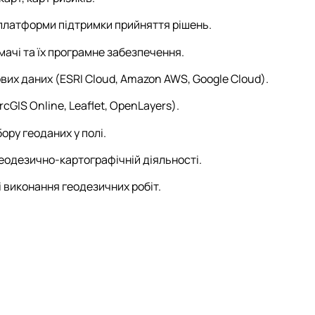
а платформи підтримки прийняття рішень.
ачі та їх програмне забезпечення.
их даних (ESRI Cloud, Amazon AWS, Google Cloud).
GIS Online, Leaflet, OpenLayers).
ору геоданих у полі.
геодезично-картографічній діяльності.
і виконання геодезичних робіт.