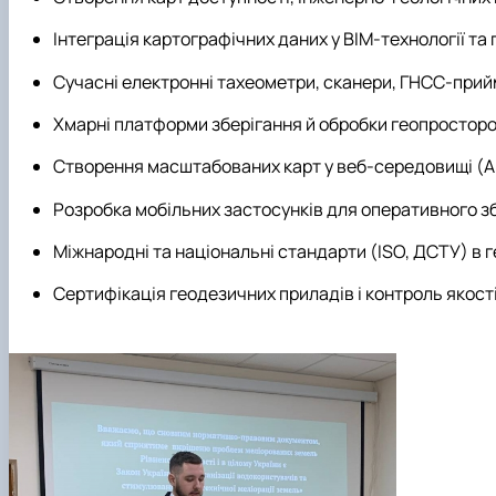
Інтеграція картографічних даних у BIM-технології т
Сучасні електронні тахеометри, сканери, ГНСС-прийм
Хмарні платформи зберігання й обробки геопросторов
Створення масштабованих карт у веб-середовищі (Arc
Розробка мобільних застосунків для оперативного зб
Міжнародні та національні стандарти (ISO, ДСТУ) в 
Сертифікація геодезичних приладів і контроль якост