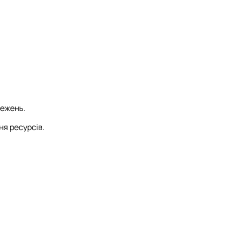
тежень.
ня ресурсів.