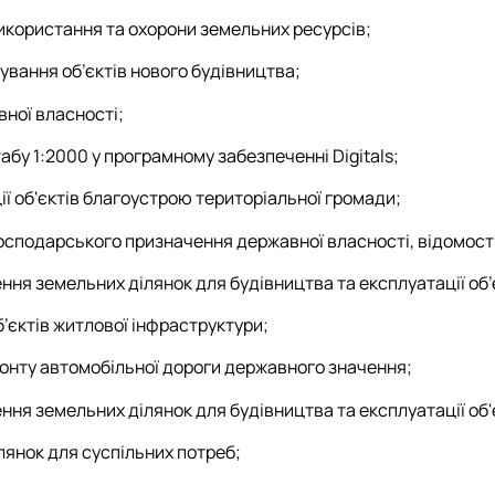
икористання та охорони земельних ресурсів;
вання об’єктів нового будівництва;
ної власності;
бу 1:2000 у програмному забезпеченні Digitals;
ії об'єктів благоустрою територіальної громади;
осподарського призначення державної власності, відомості
ня земельних ділянок для будівництва та експлуатації об’
єктів житлової інфраструктури;
нту автомобільної дороги державного значення;
ння земельних ділянок для будівництва та експлуатації об
янок для суспільних потреб;