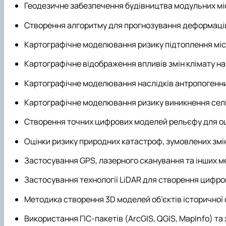
Геодезичне забезпечення будівництва модульних мі
Створення алгоритму для прогнозування деформацій 
Картографічне моделювання ризику підтоплення міськ
Картографічне відображення впливів змін клімату на
Картографічне моделювання наслідків антропогенних
Картографічне моделювання ризику виникнення селів 
Створення точних цифрових моделей рельєфу для оц
Оцінки ризику природних катастроф, зумовлених змі
Застосування GPS, лазерного сканування та інших м
Застосування технології LiDAR для створення цифро
Методика створення 3D моделей об’єктів історичної
Використання ГІС-пакетів (ArcGIS, QGIS, MapInfo) та