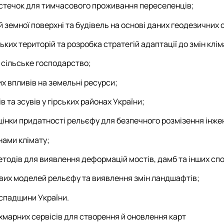
стечок для тимчасового проживання переселенців;
земної поверхні та будівель на основі даних геодезичних
их територій та розробка стратегій адаптації до змін клім
 сільське господарство;
 впливів на земельні ресурси;
та зсувів у гірських районах України;
інки придатності рельєфу для безпечного розмізення інже
нами клімату;
етодів для виявлення деформацій мостів, дамб та інших сп
вих моделей рельєфу та виявлення змін ландшафтів;
 спадщини України.
 хмарних сервісів для створення й оновлення карт