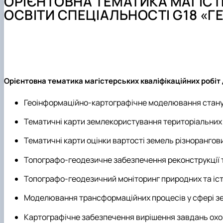
ОРІЄНТОВНА ТЕМАТИКА МАГІСТ
Культурно-виховна робота
Навчальні лабораторії (матеріально-технічне забезпеч
Студентський науковий гурток «Геодезія»
Графік проведення консультацій
ОСВІТИ СПЕЦІАЛЬНОСТІ G18 «Г
Моніторинг якості атмосферного повітря
Практичне навчання
Студентський науковий гурток «Топографо-геодезичні
Орієнтовна тематика кваліфікаційних робіт
Студентський науковий гурток «Інженерна геодезія»
Орієнтовна тематика магістерських кваліфікаційних робіт 
Геоінформаційно-картографічне моделювання стану і
Тематичні карти землекористування територіальних
Тематичні карти оцінки вартості земель різнорангови
Топографо-геодезичне забезпечення реконструкції 
Топографо-геодезичний моніторинг природних та іст
Моделювання трансформаційних процесів у сфері з
Картографічне забезпечення вирішення завдань охо