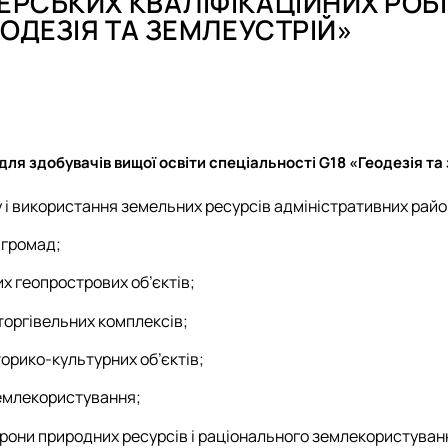
ЕРСЬКИХ КВАЛІФІКАЦІЙНИХ РОБІ
ення)
Електронне середовище
Відзнаки
Члени наук
Члени наук
План робо
ЕОДЕЗІЯ ТА ЗЕМЛЕУСТРІЙ»
 та картографічні вишукування…
Новини та
План робо
План робо
Звіт
План робо
Звіт
Звіт
Новини та
Звіт
Відзнаки
для здобувачів вищої освіти спеціальності G18 «Геодезія та
 використання земельних ресурсів адміністративних район
 громад;
х геопрострових об’єктів;
торгівельних комплексів;
орико-культурних об’єктів;
емлекористування;
рони природних ресурсів і раціонального землекористуван