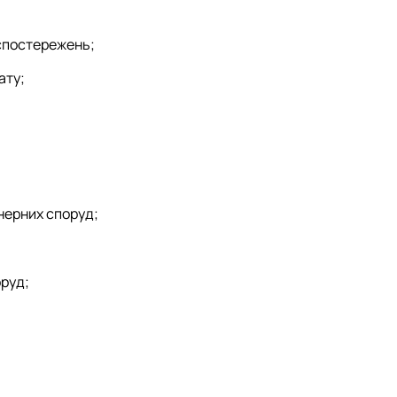
 спостережень;
ату;
нерних споруд;
оруд;