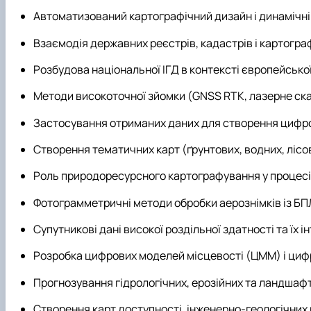
Автоматизований картографічний дизайн і динамічні
Взаємодія державних реєстрів, кадастрів і картогра
Розбудова національної ІГД в контексті європейсько
Методи високоточної зйомки (GNSS RTK, лазерне ск
Застосування отриманих даних для створення цифро
Створення тематичних карт (ґрунтових, водних, лісо
Роль природоресурсного картографування у процесі 
Фотограмметричні методи обробки аерознімків із БП
Супутникові дані високої роздільної здатності та їх і
Розробка цифрових моделей місцевості (ЦММ) і ци
Прогнозування гідрологічних, ерозійних та ландшафт
Створення карт доступності, інженерно-геологічних к