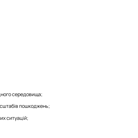
дного середовища;
масштабів пошкоджень;
их ситуацій;