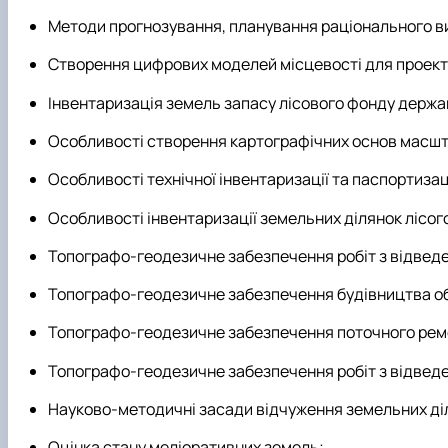
Методи прогнозування, планування раціонального в
Створення цифрових моделей місцевості для проекту
Інвентаризація земель запасу лісового фонду держав
Особливості створення картографічних основ масшта
Особливості технічної інвентаризації та паспортизац
Особливості інвентаризації земельних ділянок лісог
Топографо-геодезичне забезпечення робіт з відведен
Топографо-геодезичне забезпечення будівництва об’
Топографо-геодезичне забезпечення поточного ремо
Топографо-геодезичне забезпечення робіт з відведе
Науково-методичні засади відчуження земельних діл
Оцінка стану меліоративних земель;