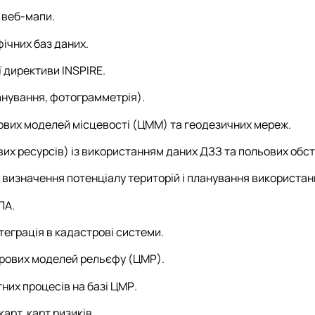
 веб-мапи.
фічних баз даних.
ї директиви INSPIRE.
анування, фотограмметрія).
вих моделей місцевості (ЦММ) та геодезичних мереж.
вих ресурсів) із використанням даних ДЗЗ та польових обс
визначення потенціалу територій і планування використан
ЛА.
нтеграція в кадастрові системи.
фрових моделей рельєфу (ЦМР).
них процесів на базі ЦМР.
арт, карт ризиків.