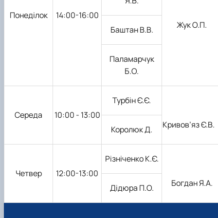
Я.В.
Понеділок
14:00-16:00
Жук О.П.
Баштан В.В.
Паламарчук
Б.О.
Турбін Є.Є.
Середа
10:00 - 13:00
Кривов’яз Є.В.
Королюк Д.
Різніченко К.Є.
Четвер
12:00-13:00
Богдан Я.А.
Дідюра П.О.