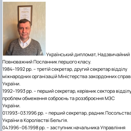
Український дипломат, Надзвичайний 
Повноважний Посланник першого класу.
1984–1992 рр. – третій секретар, другий секретар відділу
міжнародних організацій Міністерства закордонних справ
України.
1992–1993 рр. – перший секретар, керівник сектора відділ
проблем обмеження озброєнь та роззброєння МЗС
України.
01.1993–03.1996 рр. – перший секретар, радник Посольств
України в Королівстві Бельгія.
04.1996–06.1998 рр. – заступник начальника Управління