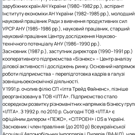
зарубіжних країн АН України (1980–1982 pp.), аспірант
Інституту економіки АН України (1982–1985 pp.), молодший
науковий працівник Ради з вивчення продуктивних сил
УPCP АНУ (1985–1986 pp.), науковий працівник, старший
науковий працівник Центру дослідження Науково-
технічного потенціалу АНУ (1986–1990 pp.).
Засновник (1987 р.), заступник директора (1990–1991 рр.)
кооперативного підприємства «Бізнекс» – Центр аналізу
ділової активності і досліджень ринку. Основний напрямо
роботи підприємства – перепідготовка кадрів в галузі
зовнішньоекономічної діяльності.
У 1991 р. очолив філію СП «Ілта Трейд Файненс», пізніше
реорганізовану в ТОВ «ІЛТА». Підприємство стало
осередком розвитку різноманітних напрямків бізнесу груп
«ІЛТА». З 1992 р. по 2010 р. Сьогодні ТОВ «ІЛТА» є
офіційним дилером «ПЕЖО», «СІТРОЕН» і DS в Україні.
Засновник і член правління (до 2010 р) Всеукраїнської
Асоціації Автомобільних Імпортерів і Дилерів (ВААІД), чле