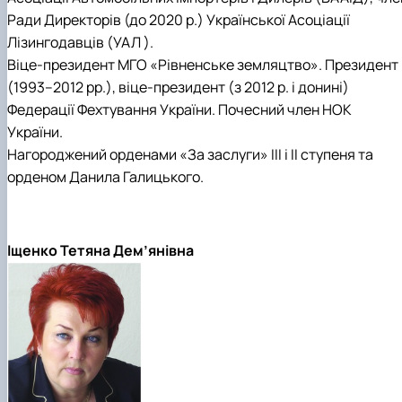
Ради Директорів (до 2020 р.) Української Асоціації
Лізингодавців (УАЛ ).
Віце-президент МГО «Рівненське земляцтво». Президент
(1993–2012 рр.), віце-президент (з 2012 р. і донині)
Федерації Фехтування України. Почесний член HOK
України.
Нагороджений орденами «За заслуги» III і ІІ ступеня та
орденом Данила Галицького.
Іщенко Тетяна Дем’янівна