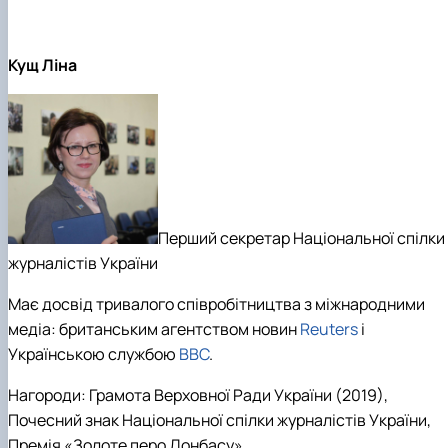
Кущ Ліна
Перший секретар Національної спілки
журналістів України
Має досвід тривалого співробітництва з міжнародними
медіа: британським агентством новин
Reuters
і
Українською службою
BBC
.
Нагороди: Грамота Верховної Ради України (2019),
Почесний знак Національної спілки журналістів України,
Премія «Золоте перо Донбасу».