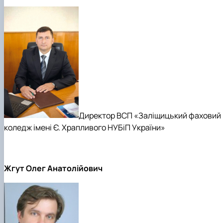
Директор ВСП «Заліщицький фаховий
коледж імені Є. Храпливого НУБіП України»
Жгут Олег Анатолійович