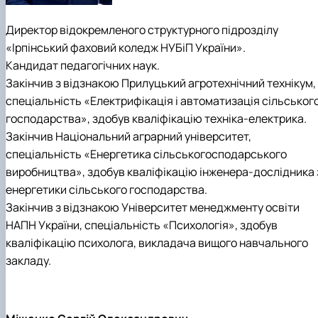
Кафедра англійської філології
Кафедра фізичної культури і спорту
Директор відокремленого структурного підрозділу
Кафедра філософії та міжнародної
«Ірпінський фаховий коледж НУБіП України».
комунікації
Кандидат педагогічних наук.
Кафедра психології
Закінчив з відзнакою Прилуцький агротехнічний технікум,
Кафедра культурології
спеціальність «Електрифікація і автоматизація сільськог
господарства», здобув кваліфікацію техніка-електрика.
Закінчив Національний аграрний університет,
спеціальність «Енергетика сільськогосподарського
виробництва», здобув кваліфікацію інженера-дослідника 
енергетики сільського господарства.
Закінчив з відзнакою Університет менеджменту освіти
НАПН України, спеціальність «Психологія», здобув
кваліфікацію психолога, викладача вищого навчального
закладу.