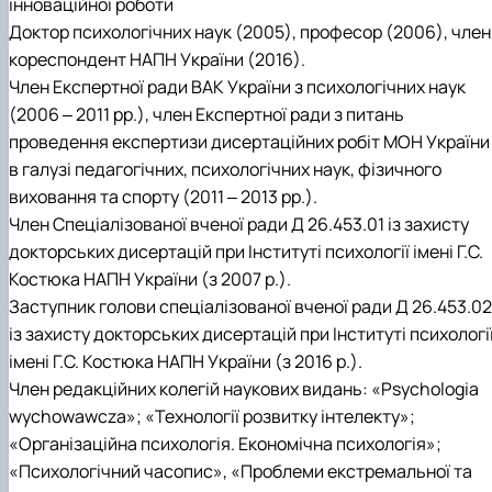
інноваційної роботи
Доктор психологічних наук (2005), професор (2006), член
кореспондент НАПН України (2016).
Член Експертної ради ВАК України з психологічних наук
(2006 ‒ 2011 рр.), член Експертної ради з питань
проведення експертизи дисертаційних робіт МОН України
в галузі педагогічних, психологічних наук, фізичного
виховання та спорту (2011 ‒ 2013 рр.).
Член Спеціалізованої вченої ради Д 26.453.01 із захисту
докторських дисертацій при Інституті психології імені Г.С.
Костюка НАПН України (з 2007 р.).
Заступник голови спеціалізованої вченої ради Д 26.453.02
із захисту докторських дисертацій при Інституті психологі
імені Г.С. Костюка НАПН України (з 2016 р.).
Член редакційних колегій наукових видань: «Psychologia
wychowawcza»; «Технології розвитку інтелекту»;
«Організаційна психологія. Економічна психологія»;
«Психологічний часопис», «Проблеми екстремальної та