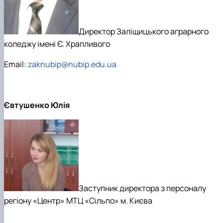
Директор Заліщицького аграрного
коледжу імені Є. Храпливого
Email:
zaknubip@nubip.edu.ua
Євтушенко Юлія
Заступник директора з персоналу
регіону «Центр» МТЦ «Сільпо» м. Києва