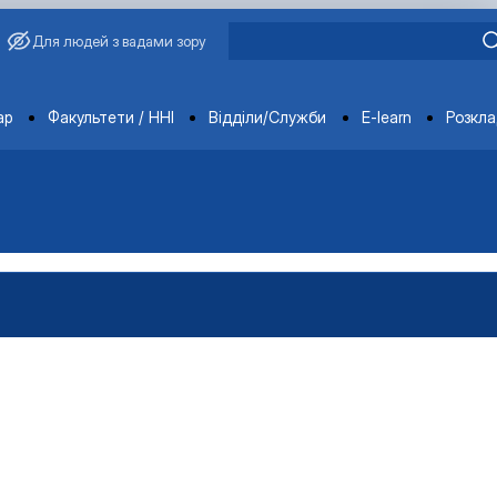
Для людей з вадами зору
ments
ар
Факультети / ННІ
Відділи/Служби
E-learn
Розкл