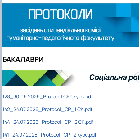
Медіалабораторія
ЄВІ
Розклад занять
Онлайн-лекторій
Фотостудія
Вартість навчання
Старостат
Наукові школи
Телестудія
Центр профорієнтаційної роботи та сприяння працев
Електронні навчальні курси (Elearn)
Галерея відомих випускників
ДЕНЬ ВІДКРИТИХ ДВЕРЕЙ
Відповідальні за інформаційне наповнення веб-сторін
Виховна робота
Пам'яті студентів та випускників факультету – захисни
БАКАЛАВРИ
128_30.06.2026_Protocol СР 1 курс.pdf
142_24.07.2026_Protocol_СР_1 СК.pdf
144_24.07.2026_Protocol_СР_2 СК.pdf
141_24.07.2026_Protocol_СР_2 курс.pdf