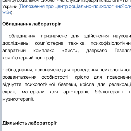
центру соціально-психологічної служби кафедри психології НУБі
Положення про Центр соціально-психологічної сл
України (
жби
).
Обладнання лабораторії:
-
обладнання, призначене для здійснення наукови
досліджень: комп’ютерна техніка, психофізіологічни
апаратний комплекс «Хист», дзеркало Гезелла
комп’ютерний поліграф;
- обладнання, призначене для проведення психологічног
розвантаження особистості: крісло для поверненн
відчуття психологічної безпеки, крісла для релаксації
екран, матеріали для арт-терапії, бібліотерапії т
музикотерапії.
Діяльність лабораторії
: