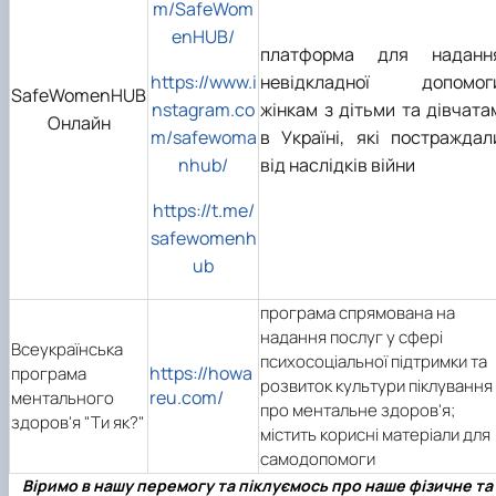
m/SafeWom
enHUB/
платформа для наданн
https://www.i
невідкладної допомог
SafeWomenHUB
nstagram.co
жінкам з дітьми та дівчата
Онлайн
m/safewoma
в Україні, які постраждал
nhub/
від наслідків війни
https://t.me/
safewomenh
ub
програма спрямована на
надання послуг у сфері
Всеукраїнська
психосоціальної підтримки та
https://howa
програма
розвиток культури піклування
reu.com/
ментального
про ментальне здоров'я;
здоров'я "Ти як?"
містить корисні матеріали для
самодопомоги
Віримо в нашу перемогу та піклуємось про наше фізичне та