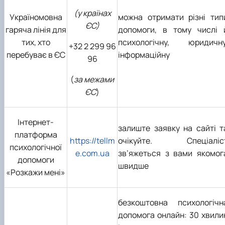
(у країнах
Україномовна
можна отримати різні тип
ЄС)
гаряча лінія для
допомоги, в тому числі 
тих, хто
психологічну, юридичну
+32 2 299 96
перебуває в ЄС
інформаційну
96
(
за межами
ЄС
)
Інтернет-
залиште заявку на сайті т
платформа
https://tellm
очікуйте. Спеціаліс
психологічної
e.com.ua
зв’яжеться з вами якомог
допомоги
швидше
«Розкажи мені»
безкоштовна психологічн
допомога онлайн: 30 хвили