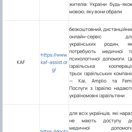
жителів України будь-яко
мовою, яку вони обрали
безкоштовний, дистанційни
онлайн-сервіс дл
українських родин, як
потребують медичної т
https://www.
психологічної допомоги. Ц
KAF
kaf-assist.or
ізраїльська коопераці
g/
трьох ізраїльських компані
— Kai, Amplio та Femi
Послуги з Ізраїлю надают
україномовні ізраїльтяни
для всіх українців, які нараз
не мають доступу д
медичної допомоги
https://docto