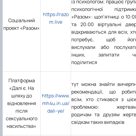
із психологом; працює груп
психологічної підтримк
https://razo
«Разом»: щоп’ятниці о 10:0
Соціальний
m.live
та 20:00 віртуальні двер
проект «Разом»
відкриваються для всіх, хт
потребує, щоб йог
вислухали або послухат
інших, запитати ч
поділитися
Платформа
тут можна знайти вичерпн
«Далі є. На
рекомендації, що робит
шляху до
https://www.
всім, хто стикався з ціє
відновлення
mh4u.in.ua/
проблемою: жертвам
після
dali-ye/
родичам та друзям жертв
сексуального
свідкам таких випадків
насильства»