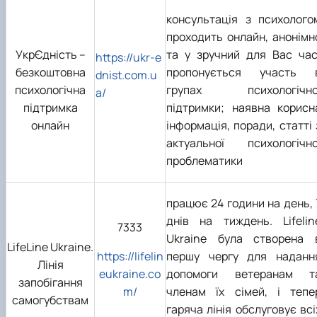
консультація з психолого
проходить онлайн, анонімн
УкрЄдність –
та у зручний для Вас час
https://ukr-e
безкоштовна
пропонується участь 
dnist.com.u
психологічна
групах психологічно
a/
підтримка
підтримки; наявна корисн
онлайн
інформація, поради, статті 
актуальної психологічно
проблематики
працює 24 години на день, 
днів на тиждень. Lifelin
7333
Ukraine була створена 
LifeLine Ukraine.
https://lifelin
першу чергу для наданн
Лінія
eukraine.co
допомоги ветеранам т
запобігання
m/
членам їх сімей, і тепе
самогубствам
гаряча лінія обслуговує всі