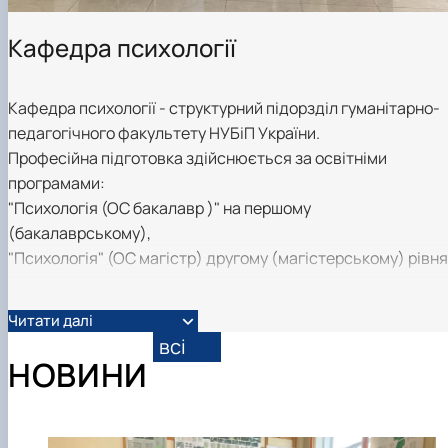
Кафедра психології
Кафедра психології - структурний підорзділ гуманітарно-
педагогічного факультету НУБіП України.
Професійна підготовка здійснюється за освітніми
програмами:
"Психологія (ОС бакалавр )" на першому
(бакалаврському),
"Психологія" (ОС магістр) другому (магістерському) рівн
освіти,
за освітньо-науковою програмою "Психологія" (PhD) на
Читати далі
третьому (освітньо-ннауковому рівні).
всі
НОВИНИ