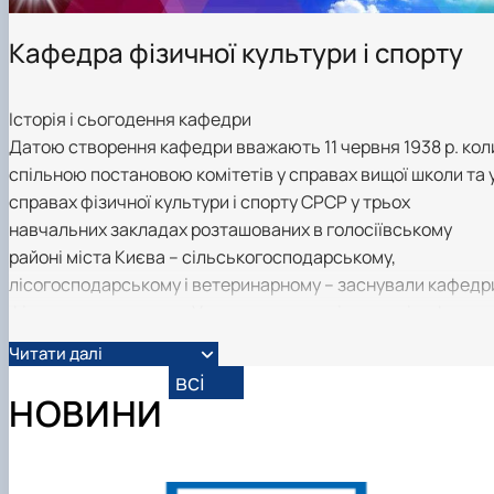
Вибіркові дисципліни
Практична підготовка
Кафедра фізичної культури і спорту
Гостьові лекції
Атестація здобувачів
Результати анкетування
Історія і сьогодення кафедри
Додаткова (супровідна) інформація
Датою створення кафедри вважають 11 червня 1938 р. кол
Акредитація
Договори про співпрацю
спільною постановою комітетів у справах вищої школи та 
справах фізичної культури і спорту СРСР у трьох
навчальних закладах розташованих в голосіївському
районі міста Києва – сільськогосподарському,
лісогосподарському і ветеринарному – заснували кафедр
фізичного виховання. У ветеринарному інституті кафедру
фізичного виховання очолив Журавель Василь Макарович
Читати далі
у сільськогосподарському інституті – Заїка Віктор
всі
Васильович, у лісогосподарському інституті – Макарін М.
НОВИНИ
В наслідок об’єднання двох з цих київських інститутів
сільськогосподарського і лісогосподарського у 1954 р.
була створена Українська сільськогосподарська академії