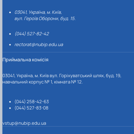
• у залученні до занять фізичними вправами
працездатного населення;
03041, Україна, м. Київ,
• у використанні фізичної культури в соціальній і фізичній
вул. Героїв Оборони, буд. 15.
адаптації інвалідів, дітей-сиріт;
• у зростаючому обсязі спортивного телерадіомовлення
(044) 527-82-42
та ролі телебачення у формуванні здорового способу
rectorat@nubip.edu.ua
життя;
• у розвитку фізкультурно-оздоровчої та спортивної
Приймальна комісія
інфраструктури з урахуванням інтересів і потреб
населення;
• у різних формах, методах і засобах, що пропонуються на
03041, Україна, м. Київ вул. Горіхуватський шлях, буд. 19,
навчальний корпус № 1, кімната № 12.
ринку фізкультурно-оздоровчих і спортивних послуг.
З 2020 року кафедра фізичного виховання набула статусу
випускової, розширивши свою діяльність і здійснюючи
(044) 258-42-63
підготовку здобувачів вищої освіти за освітньо-
(044) 527-83-08
професійною програмою «Фізична культура і спорт»
спеціальності 017 «Фізична культура і спорт» (освітній
vstup@nubip.edu.ua
ступінь – бакалавр).