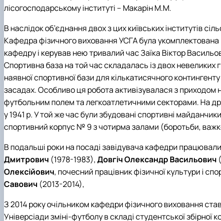
лісогосподарському інституті – Макарін М.М.
В наслідок об’єднання двох з цих київських інститутів сі
Кафедра фізичного виховання УСГА була укомплектована в
кафедру і керував нею тривалий час Заїка Віктор Васильо
Спортивна база на той час складалась із двох невеликих 
наявної спортивної бази для кількатисячного контингенту
засадах. Особливо ця робота активізувалася з приходом н
футбольним полем та легкоатлетичними секторами. На дрен
у 1941 р. У той же час були збудовані спортивні майданчик
спортивний корпус № 9 з чотирма залами (боротьби, важкої
В подальші роки на посаді завідувача кафедри працювали
Дмитрович
(1978-1983),
Довгіч Олександр Васильович
(
Олексійович
, почесний працівник фізичної культури і сп
Савович
(2013-2014),
З 2014 року очільником кафедри фізичного виховання ста
Універсіади зміні-футболу в складі студентської збірної к