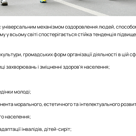
х є універсальним механізмом оздоровлення людей, способом
 у всьому світі спостерігається стійка тенденція підвищен
 культури, громадських форм організації діяльності в цій сф
иці захворювань і зміцненні здоров'я населення;
едінки молоді;
онента морального, естетичного та інтелектуального розви
го населення;
адаптації інвалідів, дітей-сиріт;