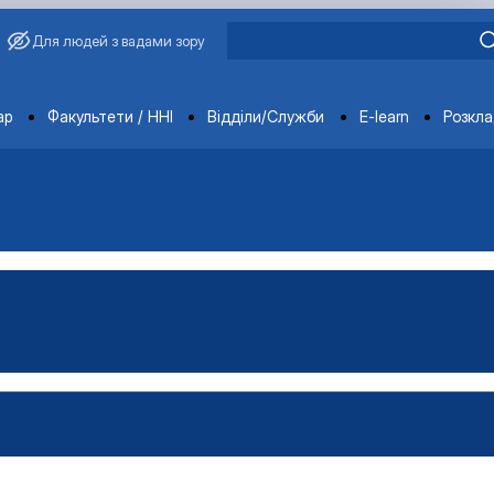
Для людей з вадами зору
ments
ар
Факультети / ННІ
Відділи/Служби
E-learn
Розкл