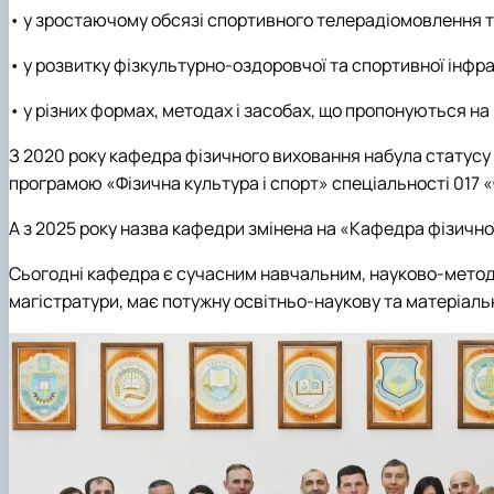
• у зростаючому обсязі спортивного телерадіомовлення т
• у розвитку фізкультурно-оздоровчої та спортивної інфра
• у різних формах, методах і засобах, що пропонуються на
З 2020 року кафедра фізичного виховання набула статусу 
програмою «Фізична культура і спорт» спеціальності 017 «Ф
А з 2025 року назва кафедри змінена на «Кафедра фізично
Сьогодні кафедра є сучасним навчальним, науково-метод
магістратури, має потужну освітньо-наукову та матеріаль