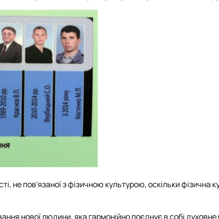
і, не пов'язаної з фізичною культурою, оскільки фізична ку
ання нової людини, яка гармонійно поєднує в собі духовне 