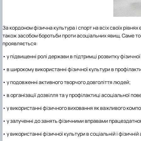
За кордоном фізична культура і спорт на всіх своїх рівня
також засобом боротьби проти асоціальних явищ. Саме тому
проявляється:
• у підвищенні ролі держави в підтримці розвитку фізичної
• в широкому використанні фізичної культури в профілакт
• у подовженні активного творчого довголіття людей;
• в організації дозвілля та у профілактиці асоціальної пов
• у використанні фізичного виховання як важливого комп
• у залученні до занять фізичними вправами працездатно
• у використанні фізичної культури в соціальній і фізичній 