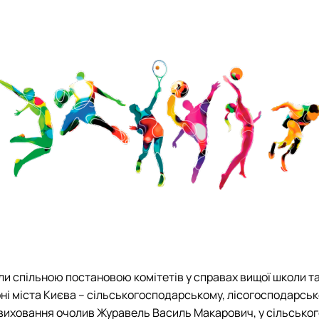
рі фізичної культури і спо…
зичне виховання"
ультура і спорт" (ОС"Магістр"…
ли спільною постановою комітетів у справах вищої школи та 
ні міста Києва – сільськогосподарському, лісогосподарсь
виховання очолив Журавель Василь Макарович, у сільського