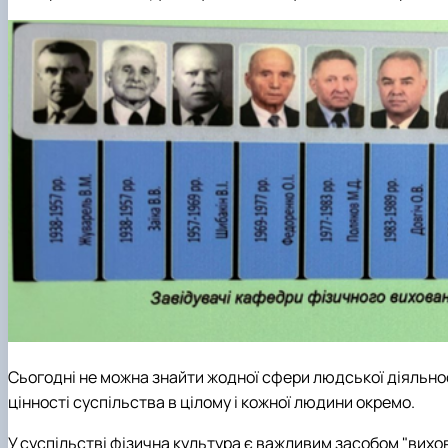
Сьогодні не можна знайти жодної сфери людської діяльност
цінності суспільства в цілому і кожної людини окремо.
У суспільстві фізична культура є важливим засобом "вихов