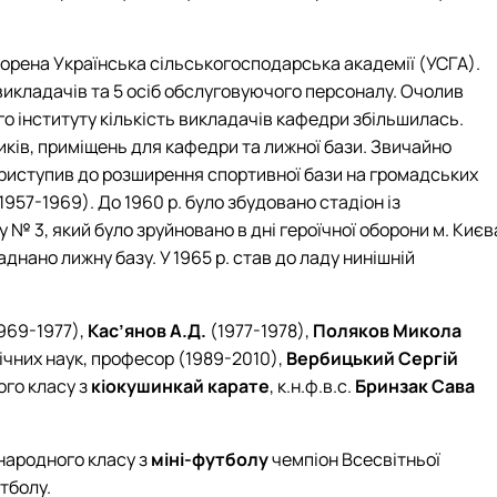
творена Українська сільськогосподарська академії (УСГА).
икладачів та 5 осіб обслуговуючого персоналу. Очолив
го інституту кількість викладачів кафедри збільшилась.
иків, приміщень для кафедри та лижної бази. Звичайно
 приступив до розширення спортивної бази на громадських
57-1969). До 1960 р. було збудовано стадіон із
№ 3, який було зруйновано в дні героїчної оборони м. Києв
днано лижну базу. У 1965 р. став до ладу нинішній
969-1977),
Кас’янов А.Д.
(1977-1978),
Поляков Микола
ічних наук, професор (1989-2010),
Вербицький Сергій
ого класу з
кіокушинкай карате
, к.н.ф.в.с.
Бринзак Сава
жнародного класу з
міні-футболу
чемпіон Всесвітньої
утболу.