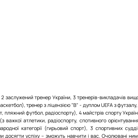
, 2 заслужений тренер України, 3 тренерів-викладачів вищ
баскетбол), тренер з ліцензією "В" - дуплом UEFA з футзалу,
т, пляжний футбол, радіоспорту), 4 майстрів спорту Украї
(з важкої атлетики, радіоспорту, спотивного орієнтування
ародної категорії (гирьовий спорт), 3 спортивних судді
гли досягти успіху – зможуть навчити і вас. Очолювані ни