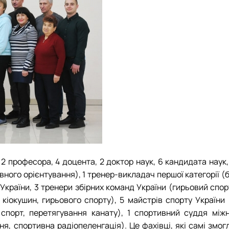
у
2 професора, 4 доцента, 2 доктор наук, 6 кандидата наук
тивного орієнтування), 1 тренер-викладач першої категорії (
України, 3 тренери збірних команд України (гирьовий спор
 кіокушин, гирьового спорту), 5 майстрів спорту України 
 спорт, перетягування канату), 1 спортивний суддя міжн
ня, спортивна радіопеленгація). Це фахівці, які самі змо