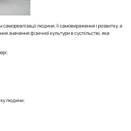
 самореалізації людини, її самовираження і розвитку, а
ня значення фізичної культури в суспільстві, яка
ері;
тку людини;