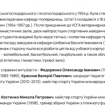
льськогосподарського і лісогосподарського у 1954 р. була с
икладачами кафедр-попередниць. Штат її складався з 18 в
вич (1954-1957 рр.). Після приєднання до УСГА ветеринарно
гімнастичних залів, двох найпростіших спортивних майданч
 студентів академії було недостатньо, і колектив кафедри
а посаду завідувача кафедри Шибакіна Василя Івановича (19
аж стадіону пішла вся розбита цегла від учбового корпусу 
и – волейбольний, баскетбольний, гандбольний, а також обла
 атлетики, гімнастики, ігрової зали).
 справжні ентузіасти –
Федоренко Олександр Іванович
(1
1983-1989),
Краснов Валерій Павлович
, кандидат педагог
орту України (2010-2013), майстер спорту України міжнародн
в
Костенко Микола Петрович
, майстер спорту України мі
оманди України (1998), тренер збірної України з пляжного ф