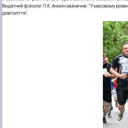
Видатний фізіолог
П.К. Анохін
зазначив: "У масовому розвитк
довголіття".