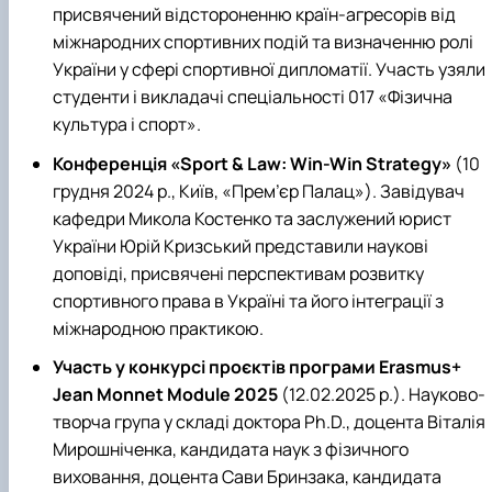
присвячений відстороненню країн-агресорів від
міжнародних спортивних подій та визначенню ролі
України у сфері спортивної дипломатії. Участь узяли
студенти і викладачі спеціальності 017 «Фізична
культура і спорт».
Конференція «Sport & Law: Win-Win Strategy»
(10
грудня 2024 р., Київ, «Прем’єр Палац»). Завідувач
кафедри Микола Костенко та заслужений юрист
України Юрій Кризський представили наукові
доповіді, присвячені перспективам розвитку
спортивного права в Україні та його інтеграції з
міжнародною практикою.
Участь у конкурсі проєктів програми Erasmus+
Jean Monnet Module 2025
(12.02.2025 р.). Науково-
творча група у складі доктора Ph.D., доцента Віталія
Мирошніченка, кандидата наук з фізичного
виховання, доцента Сави Бринзака, кандидата