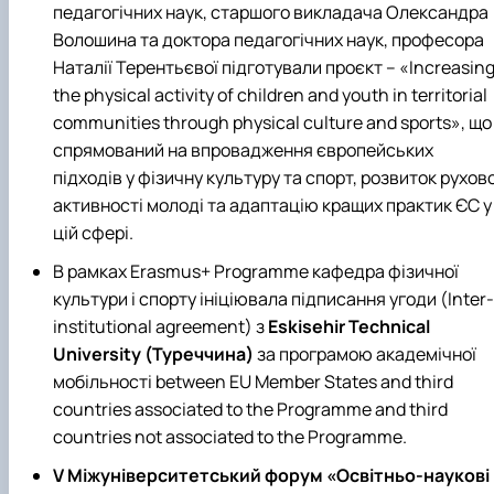
педагогічних наук, старшого викладача Олександра
Волошина та доктора педагогічних наук, професора
Наталії Терентьєвої підготували проєкт – «Increasin
the physical activity of children and youth in territorial
communities through physical culture and sports», що
спрямований на впровадження європейських
підходів у фізичну культуру та спорт, розвиток рухово
активності молоді та адаптацію кращих практик ЄС у
цій сфері.
В рамках Erasmus+ Programme кафедра фізичної
культури і спорту ініціювала підписання угоди (Inter-
institutional agreement) з
Eskisehir Technical
University (Туреччина)
за програмою академічної
мобільності between EU Member States and third
countries associated to the Programme and third
countries not associated to the Programme.
V Міжуніверситетський форум «Освітньо-наукові