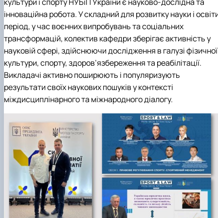
культури і спорту НУБіП України є науково-дослідна та
Вибіркові дисципліни
інноваційна робота. У складний для розвитку науки і освіт
Практична підготовка
Гостьові лекції
період, у час воєнних випробувань та соціальних
Атестація здобувачів
трансформацій, колектив кафедри зберігає активність у
Результати анкетування
науковій сфері, здійснюючи дослідження в галузі фізичної
Додаткова (супровідна) інформація
культури, спорту, здоров’язбереження та реабілітації.
Акредитація
Викладачі активно поширюють і популяризують
Договори про співпрацю
результати своїх наукових пошуків у контексті
міждисциплінарного та міжнародного діалогу.