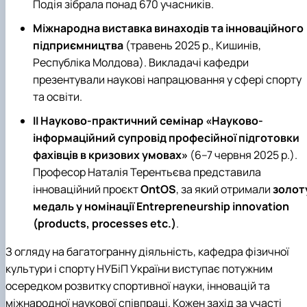
Подія зібрала понад 670 учасників.
Міжнародна виставка винаходів та інноваційного
підприємництва
(травень 2025 р., Кишинів,
Республіка Молдова). Викладачі кафедри
презентували наукові напрацювання у сфері спорту
та освіти.
ІІ Науково-практичний семінар «Науково-
інформаційний супровід професійної підготовки
фахівців в кризових умовах»
(6–7 червня 2025 р.).
Професор Наталія Терентьєва представила
інноваційний проєкт
OntOS
, за який отримали
золот
медаль у номінації Entrepreneurship innovation
(products, processes etc.)
.
З огляду на багатогранну діяльність, кафедра фізичної
культури і спорту НУБіП України виступає потужним
осередком розвитку спортивної науки, інновацій та
міжнародної наукової співпраці. Кожен захід за участі