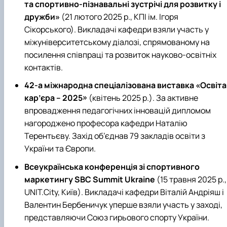
та спортивно-пізнавальні зустрічі для розвитку і
дружби»
(21 лютого 2025 р., КПІ ім. Ігоря
Сікорського). Викладачі кафедри взяли участь у
міжуніверситетському діалозі, спрямованому на
посилення співпраці та розвиток науково-освітніх
контактів.
42-а міжнародна спеціалізована виставка «Освіта 
кар’єра – 2025»
(квітень 2025 р.). За активне
впровадження педагогічних інновацій дипломом
нагороджено професора кафедри Наталію
Терентьєву. Захід об’єднав 79 закладів освіти з
України та Європи.
Всеукраїнська конференція зі спортивного
маркетингу SBC Summit Ukraine
(15 травня 2025 р.,
UNIT.City, Київ). Викладачі кафедри Віталій Андріяш і
Валентин Бербеничук уперше взяли участь у заході,
представляючи Союз гирьового спорту України.