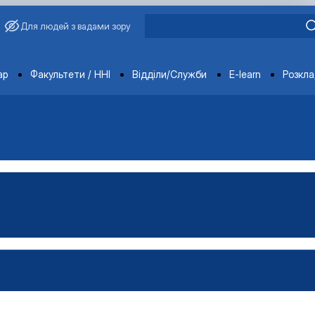
Для людей з вадами зору
ments
ар
Факультети / ННІ
Відділи/Служби
E-learn
Розкл