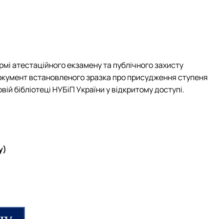
ормі атестаційного екзамену та публічного захисту
 документ встановленого зразка про присудження ступеня
вій бібліотеці НУБіП України у відкритому доступі.
у)