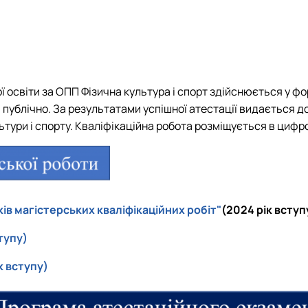
рі фізичної культури і спо…
зичне виховання"
ї освіти за ОПП Фізична культура і спорт здійснюється у ф
 і публічно. За результатами успішної атестації видається
ультура і спорт" (ОС"Магістр"…
льтури і спорту. Кваліфікаційна робота розміщується в цифро
ів магістерських кваліфікаційних робіт"
(2024 рік вступ
тупу)
к вступу)