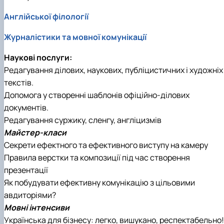
Кафедра англійської філології
Англійської філології
Кафедра фізичної культури і спорту
Кафедра філософії та міжнародної
Журналістики та мовної комунікації
комунікації
Кафедра психології
Наукові послуги:
Кафедра культурології
Редагування ділових, наукових, публіцистичних і художніх
текстів.
Допомога у створенні шаблонів офіційно-ділових
документів.
Редагування суржику, сленгу, англіцизмів
Майстер-класи
Секрети ефектного та ефективного виступу на камеру
Правила верстки та композиції під час створення
презентації
Як побудувати ефективну комунікацію з цільовими
авдиторіями?
Мовні інтенсиви
Українська для бізнесу: легко, вишукано, респектабельно!