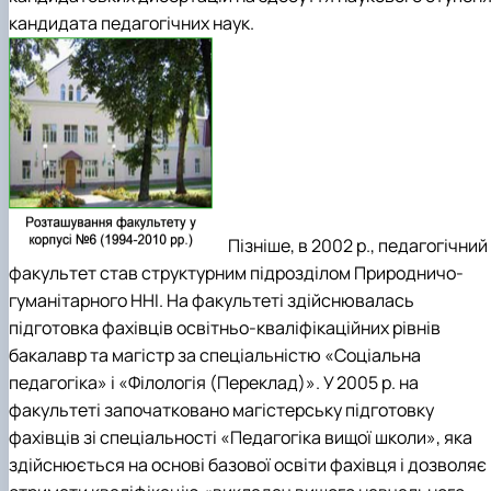
кандидата педагогічних наук.
Пізніше, в 2002 р., педагогічний
факультет став структурним підрозділом Природничо-
гуманітарного ННІ. На факультеті здійснювалась
підготовка фахівців освітньо-кваліфікаційних рівнів
бакалавр та магістр за спеціальністю «Соціальна
педагогіка» і «Філологія (Переклад)». У 2005 р. на
факультеті започатковано магістерську підготовку
фахівців зі спеціальності «Педагогіка вищої школи», яка
здійснюється на основі базової освіти фахівця і дозволяє