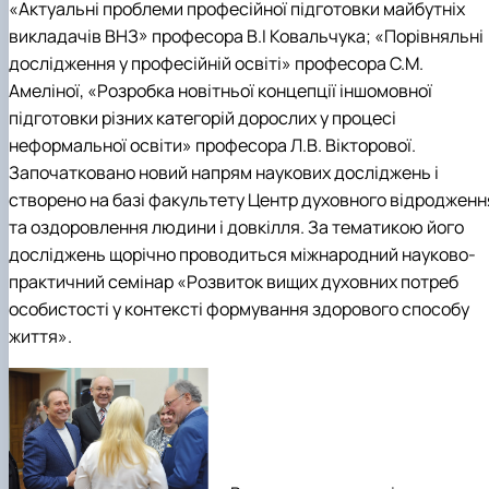
«Актуальні проблеми професійної підготовки майбутніх
викладачів ВНЗ» професора В.І Ковальчука; «Порівняльні
дослідження у професійній освіті» професора С.М.
Амеліної, «Розробка новітньої концепції іншомовної
підготовки різних категорій дорослих у процесі
неформальної освіти» професора Л.В. Вікторової.
Започатковано новий напрям наукових досліджень і
створено на базі факультету Центр духовного відродженн
та оздоровлення людини і довкілля. За тематикою його
досліджень щорічно проводиться міжнародний науково-
практичний семінар «Розвиток вищих духовних потреб
особистості у контексті формування здорового способу
життя».