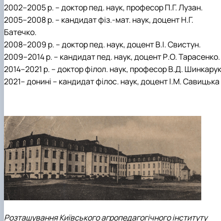
2002–2005 р. – доктор пед. наук, професор П.Г. Лузан.
2005–2008 р. – кандидат фіз.-мат. наук, доцент Н.Г.
Батечко.
2008–2009 р. – доктор пед. наук, доцент В.І. Свистун.
2009–2014 р. – кандидат пед. наук, доцент Р.О. Тарасенко.
2014–2021 р. – доктор філол. наук, професор В.Д. Шинкару
2021– донині – кандидат філос. наук, доцент І.М. Савицька
Розташування Київського агропедагогічного інституту