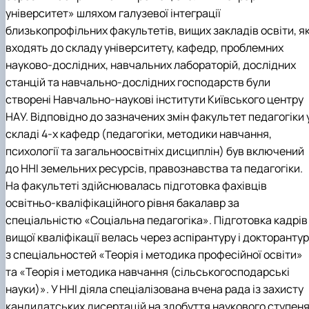
університет» шляхом галузевої інтеграції
близькопрофільних факультетів, вищих закладів освіти, як
входять до складу університету, кафедр, проблемних
науково-дослідних, навчальних лабораторій, дослідних
станцій та навчально-дослідних господарств були
створені Навчально-наукові інститути Київського центру
НАУ. Відповідно до зазначених змін факультет педагогіки 
складі 4-х кафедр (педагогіки, методики навчання,
психології та загальноосвітніх дисциплін) був включений
до ННІ земельних ресурсів, правознавства та педагогіки.
На факультеті здійснювалась підготовка фахівців
освітньо-кваліфікаційного рівня бакалавр за
спеціальністю «Соціальна педагогіка». Підготовка кадрів
вищої кваліфікації велась через аспірантуру і докторанту
з спеціальностей «Теорія і методика професійної освіти»
та «Теорія і методика навчання (сільськогосподарські
науки)». У ННІ діяла спеціалізована вчена рада із захисту
кандидатських дисертацій на здобуття наукового ступен