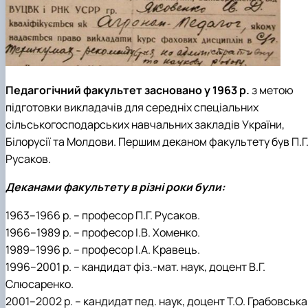
Педагогічний факультет засновано у 1963 р.
з метою
підготовки викладачів для середніх спеціальних
сільськогосподарських навчальних закладів України,
Білорусії та Молдови. Першим деканом факультету був П.Г
Русаков.
Деканами факультету в різні роки були:
1963–1966 р. – професор П.Г. Русаков.
1966–1989 р. – професор І.В. Хоменко.
1989–1996 р. – професор І.А. Кравець.
1996–2001 р. – кандидат фіз.-мат. наук, доцент В.Г.
Слюсаренко.
2001–2002 р. – кандидат пед. наук, доцент Т.О. Грабовська