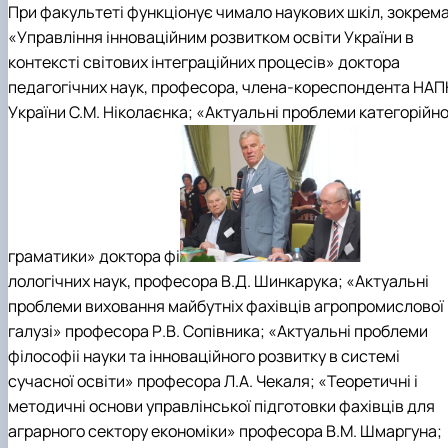
При факультеті функціонує чимало наукових шкіл, зокрем
«Управління інноваційним розвитком освіти України в
контексті світових інтеграційних процесів» доктора
педагогічних наук, професора, члена-кореспондента НАП
України С.М. Ніколаєнка; «Актуальні проблеми категорійно
граматики» доктора фі
лологічних наук, професора В.Д. Шинкарука; «Актуальні
проблеми виховання майбутніх фахівців агропромислової
галузі» професора Р.В. Сопівника; «Актуальні проблеми
філософіі науки та інноваційного розвитку в системі
сучасної освіти» професора Л.А. Чекаля; «Теоретичні і
методичні основи управлінської підготовки фахівців для
аграрного сектору економіки» професора В.М. Шмаргуна;