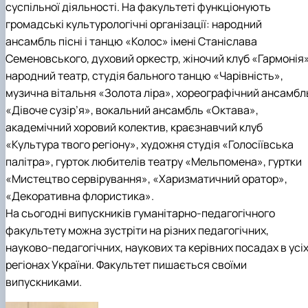
суспільної діяльності. На факультеті функціонують
громадські культурологічні організації: народний
ансамбль пісні і танцю «Колос» імені Станіслава
Семеновського, духовий оркестр, жіночий клуб «Гармонія»
народний театр, студія бального танцю «Чарівність»,
музична вітальня «Золота ліра», хореографічний ансамбл
«Дівоче сузір’я», вокальний ансамбль «Октава»,
академічний хоровий колектив, краєзнавчий клуб
«Культура твого регіону», художня студія «Голосіївська
палітра», гурток любителів театру «Мельпомена», гуртки
«Мистецтво сервірування», «Харизматичний оратор»,
«Декоративна флористика».
На сьогодні випускників гуманітарно-педагогічного
факультету можна зустріти на різних педагогічних,
науково-педагогічних, наукових та керівних посадах в усі
регіонах України. Факультет пишається своїми
випускниками.