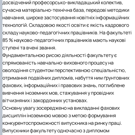
досвідчений професорсько-викладацький колектив,
сучасна матеріально-технічна база, передові методики
навчання, широке застосування новітніх інформаційних
технологій. Складовою якості освіти є якість кадрового
складу науково-педагогічних працівників. На факультеті
85 % науково-педагогічних працівників мають наукові
ступені та вчені звання.
Фундаментальною рисою діяльності факультету є
спрямованість навчально-виховного процесу на
оволодіння студентом перспективною спеціальністю,
отримання подвійних дипломів, набуття ним ґрунтовних
фахових, інформаційних і правових знань, поглиблене
вивчення іноземних мов, стажування у провідних
вітчизняних і закордонних установах.
Основну увагу зосереджено на викладанні фахових
дисциплін іноземною мовою з метою формування
конкурентоспроможності випускника на ринку праці.
Випускники факультету одночасно з дипломом