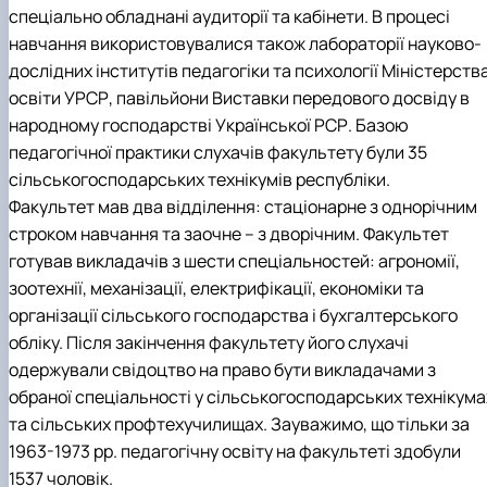
спеціально обладнані аудиторії та кабінети. В процесі
навчання використовувалися також лабораторії науково-
дослідних інститутів педагогіки та психології Міністерств
освіти УРСР, павільйони Виставки передового досвіду в
народному господарстві Української РСР. Базою
педагогічної практики слухачів факультету були 35
сільськогосподарських технікумів республіки.
Факультет мав два відділення: стаціонарне з однорічним
строком навчання та заочне – з дворічним. Факультет
готував викладачів з шести спеціальностей: агрономії,
зоотехнії, механізації, електрифікації, економіки та
організації сільського господарства і бухгалтерського
обліку. Після закінчення факультету його слухачі
одержували свідоцтво на право бути викладачами з
обраної спеціальності у сільськогосподарських технікума
та сільських профтехучилищах. Зауважимо, що тільки за
1963-1973 рр. педагогічну освіту на факультеті здобули
1537 чоловік.