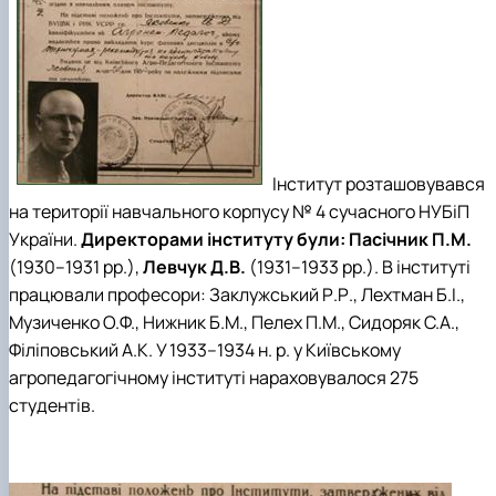
Інститут розташовувався
на території навчального корпусу № 4 сучасного НУБіП
України.
Директорами інституту були: Пасічник П.М.
(1930–1931 рр.),
Левчук Д.В.
(1931–1933 рр.). В інституті
працювали професори: Заклужський Р.Р., Лехтман Б.І.,
Музиченко О.Ф., Нижник Б.М., Пелех П.М., Сидоряк С.А.,
Філіповський А.К. У 1933–1934 н. р. у Київському
агропедагогічному інституті нараховувалося 275
студентів.