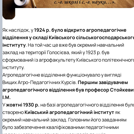
Як наслідок, у
1924 р. було відкрито агропедагогічне
відділення у складі Київського сільськогосподарськог
інституту
. На той час це вже був окремий навчальний
заклад на території Голосієва, який у 1923 р. був
сформований із агрофакультету Київського політехнічног
інституту.
Агропедагогічне відділення функціонувало у вигляді
Вищих Агро-Педагогічних Курсів.
Першим завідувачем
агропедагогічного відділення був професор Стойкеви
І.М.
У
жовтні 1930 р.
на базі агропедагогічного відділення бул
створено
Київський агропедагогічний інститут
як
окремий навчальний заклад. Головним його завданням
було забезпечення кваліфікованими педагогічними