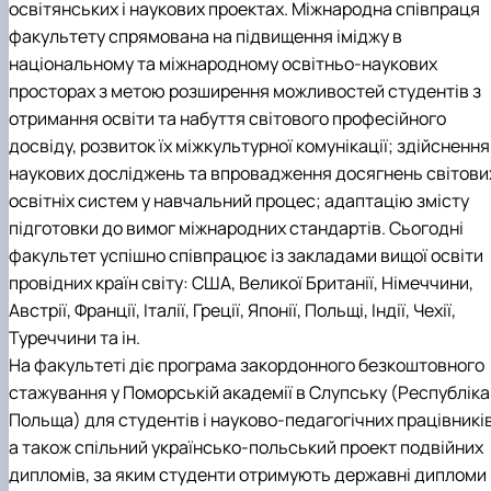
освітянських і наукових проектах. Міжнародна співпраця
факультету спрямована на підвищення іміджу в
національному та міжнародному освітньо-наукових
просторах з метою розширення можливостей студентів з
отримання освіти та набуття світового професійного
досвіду, розвиток їх міжкультурної комунікації; здійснення
наукових досліджень та впровадження досягнень світови
освітніх систем у навчальний процес; адаптацію змісту
підготовки до вимог міжнародних стандартів. Сьогодні
факультет успішно співпрацює із закладами вищої освіти
провідних країн світу: США, Великої Британії, Німеччини,
Австрії, Франції, Італії, Греції, Японії, Польщі, Індії, Чехії,
Туреччини та ін.
На факультеті діє програма закордонного безкоштовного
стажування у Поморській академії в Слупську (Республіка
Польща) для студентів і науково-педагогічних працівників
а також спільний українсько-польський проект подвійних
дипломів, за яким студенти отримують державні дипломи