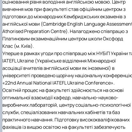
оцінювання рівня володіння англійською мовою. Центр
вивчення мов при факультеті став офіційним центром з
підготовки до міжнародних Кембриджських екзаменів з
англійської мови (Cambridge English Language Assessmen
Athorised Preparation Centre). Налагоджено співпрацю з
Платиновим екзаменаційним центром школи Оксфорд
Клас (м. Київ).
Уперше в рамках угоди про співпрацю між НУБіП України т
IATEFL Ukraine (Українське відділення Міжнародної
асоціації вчителів англійської мови як іноземної) в
університеті проведено щорічну національну конференці
«22nd Annual National IATEFL Ukraine Conference».
Освітній процес на факультеті здійснюється на основі
оптимальної взаємодії кафедр, навчально-науково-
виробничих лабораторій, центру соціально-психологічної
служби, спеціалізованих навчальних кабінетів та баз
практичного навчання. Підготовку висококваліфікованих
фахівців із вищою освітою на факультеті забезпечують