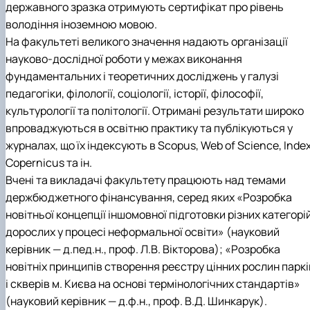
державного зразка отримують сертифікат
про рівень
володіння іноземною мовою.
На факультеті великого значення надають організації
науково-дослідної роботи у межах виконання
фундаментальних і теоретичних досліджень у галузі
педагогіки, філології, соціології, історії, філософії,
культурології та політології. Отримані результати широко
впроваджуються в освітню практику та публікуються у
журналах, що їх індексують в Scopus, Web of Science, Inde
Copernicus та ін.
Вчені та викладачі факультету працюють над темами
держбюджетного фінансування, серед яких «Розробка
новітньої концепції іншомовної підготовки різних категорі
дорослих у процесі неформальної освіти» (науковий
керівник — д.пед.н., проф. Л.В. Вікторова); «Розробка
новітніх принципів створення реєстру цінних рослин паркі
і скверів м. Києва на основі термінологічних стандартів»
(науковий керівник — д.ф.н., проф. В.Д. Шинкарук).