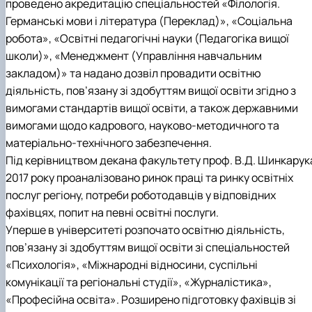
проведено акредитацію спеціальностей «Філологія.
Германські мови і література (Переклад)», «Соціальна
робота», «Освітні педагогічні науки (Педагогіка вищої
школи)», «Менеджмент (Управління навчальним
закладом)» та надано
дозвіл провадити освітню
діяльність, пов’язану зі здобуттям вищої освіти згідно з
вимогами стандартів вищої освіти, а також державними
вимогами щодо кадрового, науково-методичного та
матеріально-технічного забезпечення.
Під керівництвом декана факультету проф. В.Д. Шинкарук
2017 року проаналізовано ринок праці та ринку освітніх
послуг регіону, потреби роботодавців у відповідних
фахівцях, попит на певні освітні послуги.
Уперше в університеті розпочато освітню діяльність,
пов’язану зі здобуттям вищої освіти зі спеціальностей
«Психологія», «Міжнародні відносини, суспільні
комунікації та регіональні студії», «Журналістика»,
«Професійна освіта». Розширено підготовку фахівців зі