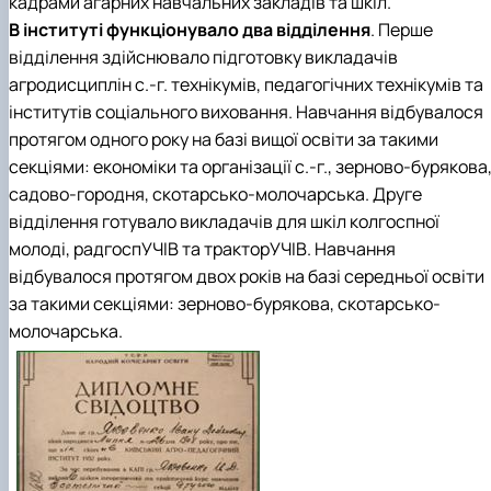
кадрами агарних навчальних закладів та шкіл.
В інституті функціонувало два відділення
. Перше
відділення здійснювало підготовку викладачів
агродисциплін с.-г. технікумів, педагогічних технікумів та
інститутів соціального виховання. Навчання відбувалося
протягом одного року на базі вищої освіти за такими
секціями: економіки та організації с.-г., зерново-бурякова
садово-городня, скотарсько-молочарська. Друге
відділення готувало викладачів для шкіл колгоспної
молоді, радгоспУЧІВ та тракторУЧІВ. Навчання
відбувалося протягом двох років на базі середньої освіти
за такими секціями: зерново-бурякова, скотарсько-
молочарська.