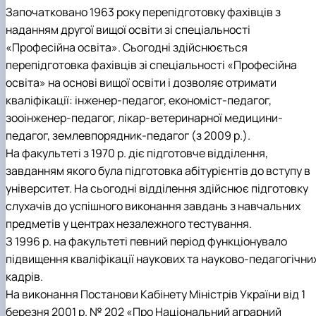
Започатковано 1963 року перепідготовку фахівців з
наданням другої вищої освіти зі спеціальності
«Професійна освіта». Сьогодні здійснюється
перепідготовка фахівців зі спеціальності «Професійна
освіта» на основі вищої освіти і дозволяє отримати
кваліфікації: інженер-педагог, економіст-педагог,
зооінженер-педагог, лікар-ветеринарної медицини-
педагог, землевпорядник-педагог (з 2009 р.).
На факультеті з 1970 р. діє підготовче відділення,
завданням якого була підготовка абітурієнтів до вступу в
університет. На сьогодні відділення здійснює підготовку
слухачів до успішного виконання завдань з навчальних
предметів у центрах незалежного тестування.
З 1996 р. на факультеті певний період функціонувало
підвищення кваліфікації наукових та науково-педагогічни
кадрів.
На виконання Постанови Кабінету Міністрів України від 1
березня 2001 р. № 202 «Про Національний аграрний