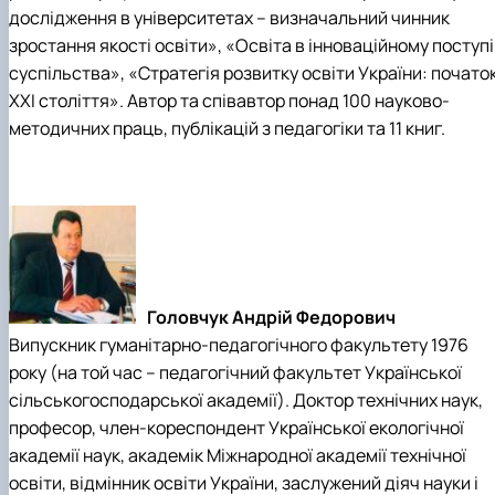
дослідження в університетах – визначальний чинник
зростання якості освіти», «Освіта в інноваційному поступі
суспільства», «Стратегія розвитку освіти України: почато
XXI століття». Автор та співавтор понад 100 науково-
методичних праць, публікацій з педагогіки та 11 книг.
Головчук Андрій Федорович
Випускник гуманітарно-педагогічного факультету 1976
року (на той час – педагогічний факультет Української
сільськогосподарської академії). Доктор технічних наук,
професор, член-кореспондент Української екологічної
академії наук, академік Міжнародної академії технічної
освіти, відмінник освіти України, заслужений діяч науки і