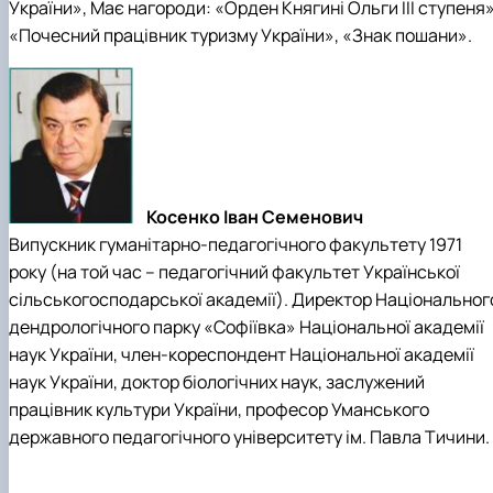
України», Має нагороди: «Орден Княгині Ольги ІІІ ступеня»
«Почесний працівник туризму України», «Знак пошани».
Косенко Іван Семенович
Випускник гуманітарно-педагогічного факультету 1971
року (на той час – педагогічний факультет Української
сільськогосподарської академії). Директор Національног
дендрологічного парку «Софіївка» Національної академії
наук України, член-кореспондент Національної академії
наук України, доктор біологічних наук, заслужений
працівник культури України, професор Уманського
державного педагогічного університету ім. Павла Тичини.