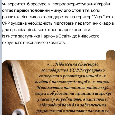
Кафедра англійської філології
університеті біоресурсів і природокористування України
Кафедра фізичної культури і спорту
сягає першої половини минулого століття
, коли
Кафедра філософії та міжнародної
розвиток сільського господарства на території Українсько
комунікації
СРР зумовив необхідність підготовки педагогічних кадрів
Кафедра психології
для організації сільськогосподарської освіти.
Кафедра культурології
Із листа заступника Наркома Освіти до Київського
окружного виконавчого комітету: