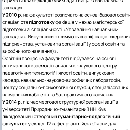
отримати кваліфікацію «викладач вищого навчального
закладу».
У 2010 р.
на факультеті розпочато на основі базової освіт
спеціаліста
підготовку
фахівців у межах магістерської
підготовки зі спеціальності «Управління навчальним
закладом». Випускники отримують кваліфікацію «керівни
підприємства, установи та організації (у сфері освіти та
виробничого навчання)».
Освітній процес на факультеті відбувався на основі
оптимальної взаємодії навчально-наукового центру
педагогічних технологій і якості освіти, випускових
кафедр, навчально-науково-виробничих лабораторій,
центру соціально-психологічної служби, спеціалізованих
навчальних кабінетів та баз практичного навчання.
У 2014 р.
під час чергової структурної реорганізації в
університеті Природничо-гуманітарний ННІ був
ліквідований і створений
гуманітарно-педагогічний
факультет
у складі 12 кафедр: англійської мови для