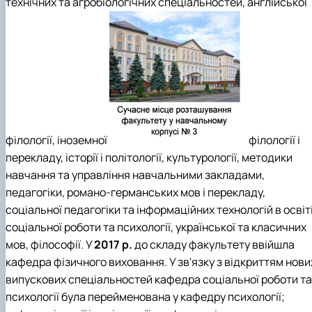
технічних та агробіологічних спеціальностей, англійської
філології, іноземної
філології і
перекладу, історії і політології, культурології, методики
навчання та управління навчальними закладами,
педагогіки, романо-германських мов і перекладу,
соціальної педагогіки та інформаційних технологій в освіті
соціальної роботи та психології, української та класичних
мов, філософії. У
2017 р.
до складу факультету ввійшла
кафедра фізичного виховання. У зв'язку з відкриттям нови
випускових спеціальностей кафедра соціальної роботи та
психології була перейменована у кафедру психології;