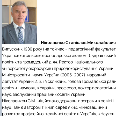
Ніколаєнко Станіслав Миколайович
Випускник 1980 року (на той час – педагогічний факультет
Української сільськогосподарської академії), український
політик та громадський діяч. Ректор Національного
університету біоресурсів і природокористування України.
Міністр освіти і науки України (2005–2007), народний
депутат України 2, 3, і 4 скликань, голова Громадської рад
освітян і науковців України, професор, доктор педагогічни
наук, заслужений працівник освіти України.
Ніколаєнком С.М. ініційовано державні програми в освіті і
науці. Він є автором 11 книг, серед яких: «Інноваційний
розвиток професійно-технічної освіти в Україні», «Наукові