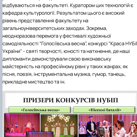
Кафедра англійської філології
відбуваються на факультеті. Куратором цих технологій є
Кафедра фізичної культури і спорту
кафедра культурології. Результатом цього є високий
Кафедра філософії та міжнародної
рівень представлення факультету на
комунікації
загальноуніверситетських заходах. Зокрема,
Кафедра психології
неодноразова перемога у фестивалі художньої
Кафедра культурології
самодіяльності “Голосіївська весна”, конкурсі "Краса НУБ
України" - святі творчості, юності та натхнення, де наші
дипломанти демонстрували свою виконавську
майстерність на професійному рівні у таких жанрах, як
пісня, поезія, інструментальна музика, гумор, танець,
прикладне мистецтво та ін.