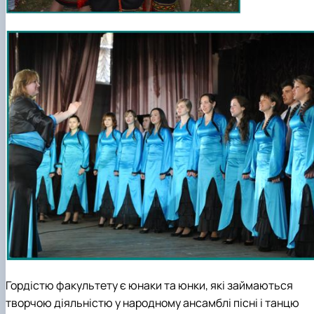
Гордістю факультету є юнаки та юнки, які займаються
творчою діяльністю у народному ансамблі пісні і танцю