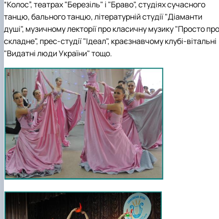
“Колос”, театрах "Березіль" і "Браво", студіях сучасного
танцю, бального танцю, літературній студії "Діаманти
душі", музичному лекторії про класичну музику "Просто пр
складне", прес-студії "Ідеал", краєзнавчому клубі-вітальні
"Видатні люди України" тощо.