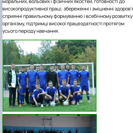
моральних, вольових і фізичних якостей, готовності до
високопродуктивної праці; збереженні і зміцненні здоров'
сприянні правильному формуванню і всебічному розвитку
організму, підтримці високої працездатності протягом
усього періоду навчання.