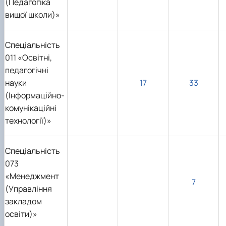
(Педагогіка
Кафедра англійської філології
вищої школи)»
Кафедра фізичної культури і спорту
Кафедра філософії та міжнародної
комунікації
Спеціальність
Кафедра психології
011 «Освітні,
Кафедра культурології
педагогічні
науки
17
33
(Інформаційно-
комунікаційні
технології)»
Спеціальність
073
«Менеджмент
7
(Управління
закладом
освіти)»