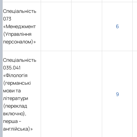
Спеціальність
073
«Менеджмент
6
(Управління
персоналом)»
Спеціальність
035.041
«Філологія
(германські
мови та
9
літератури
(переклад
включно),
перша –
англійська)»