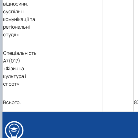
відносини,
суспільні
комунікації та
регіональні
студії»
Спеціальність
А7(017)
«Фізична
культура і
спорт»
Всього:
8