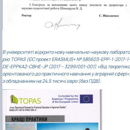
В університеті відкрито нову навчально-наукову лаборато
рію TOPAS (ЄС проект ERASMUS+ № 585603-EPP-1-2017-1
DE-EPPKA2-CBHE-JP (2017 – 3299/001-001) «Від теоретико
орієнтованого до практичного навчання у аграрній сфері»
з обладнанням на 24,5 тисячі євро (без ПДВ).