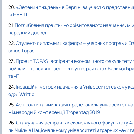
«Зелений тиждень» в Берліні за участю представни
ів НУБіП
Поглиблення практично орієнтованого навчання: мі
народний досвід
Студент-дипломник кафедри – учасник програми Er
smus Topas
Проект TOPAS: аспіранти економічного факультету 
ройшли інтенсивні тренінги в університетах Великої Бр
танії
Іноваційні методи навчання в Університетському ко
еджі Writtle
Аспіранти та викладачі представили університет на
міжнародній конференції Tropentag 2019
Стажування аспірантки економічного факультету А
ли Чміль в Національному університеті аграрних наук т