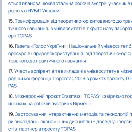
ється планова щоквартальна робоча зустріч учасників 
роекту в НУБіП України
Трансформація від теоретико-орієнтованого до пра
тичного навчання: в університеті відкрито нову лабора
орії TOPAS
Газета «Голос України»: Національний університет б
оресурсів і природокористування: від теоретично-оріє
тованого до практичного навчання
Участь аспірантів та викладачів університету в міжн
родній конференції Tropentag 2019 в рамках проекту TO
PAS
Міжнародний проєкт Erasmus+ TOPAS: «звіряємо го
инники» на робочій зустрічі у Вірменії
Застосування інтерактивних методів та технологій п
ри викладанні економічних дисциплін – досвід універси
етів-партнерів проекту TOPAS