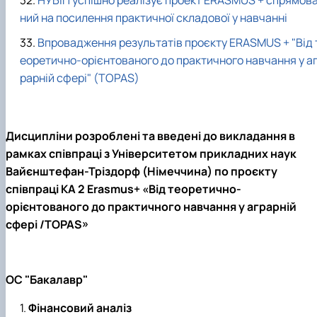
НУБіП успішно реалізує проект ERASMUS + спрямов
ний на посилення практичної складової у навчанні
Впровадження результатів проєкту ERASMUS + "Від 
еоретично-орієнтованого до практичного навчання у а
рарній сфері" (TOPAS)
Дисципліни розроблені та введені до викладання в
рамках співпраці з Університетом прикладних наук
Вайєнштефан-Тріздорф (Німеччина) по проєкту
співпраці КА 2 Erasmus+ «Від теоретично-
орієнтованого до практичного навчання у аграрній
сфері /TOPAS»
ОС "Бакалавр"
Фінансовий аналіз