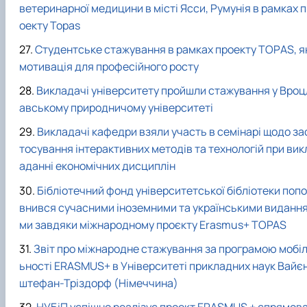
ветеринарної медицини в місті Ясси, Румунія в рамках 
оекту Topas
Студентське стажування в рамках проекту ТОРАS, я
мотивація для професійного росту
Викладачі університету пройшли стажування у Вроц
авському природничому університеті
Викладачі кафедри взяли участь в семінарі щодо за
тосування інтерактивних методів та технологій при вик
аданні економічних дисциплін
Бібліотечний фонд університетської бібліотеки попо
внився сучасними іноземними та українськими виданн
ми завдяки міжнародному проєкту Erasmus+ TOPAS
Звіт про міжнародне стажування за програмою мобі
ьності ERASMUS+ в Університеті прикладних наук Вайє
штефан-Тріздорф (Німеччина)