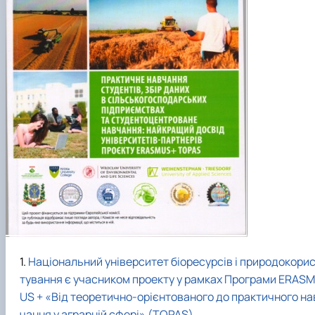
Національний університет біоресурсів і природокори
тування є учасником проекту у рамках Програми ERASM
US + «Від теоретично-орієнтованого до практичного на
чання у аграрній сфері» (TOPAS)