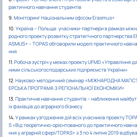
рактичного навчання студентів
Моніторинг Національним офісом Erasmus+
Україна – Польща: учасники-партнери в рамках міжн
родного проекту розвитку стратегічного партнерства E
ASMUS+ – TOPAS обговорили моделі практичного навч
ння
Робоча зустріч у межах проекту UFMD «Управління д
ними сільськогосподарських підприємств України»
Науково-методичний семінар «МІЖНАРОДНА МАГІС
ЕРСЬКА ПРОГРАМА З РЕГІОНАЛЬНОЇ ЕКОНОМІКИ»
Практичне навчання студентів – наближення майбут
іх фахівців до аграрного бізнесу
У рамках узгодження дій всіх учасників проекту TOP
S «Від теоретично-орієнтованого до практичного навч
ння у аграрній сфері/TOPAS» з 3 по 4 липня 2019 відбув