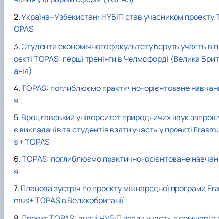
Україна–Узбекистан: НУБіП став учасником проекту 
OPAS
Студенти економічного факультету беруть участь в п
оекті TOPAS: перші тренінги в Челмсфорді (Велика Брит
анія)
TOPAS: поглиблюємо практично-орієнтоване навчан
я
Вроцлавський університет природничих наук запрош
є викладачів та студентів взяти участь у проекті Erasm
s + TOPAS
TOPAS: поглиблюємо практично-орієнтоване навчан
я
Планова зустріч по проекту міжнародної програми Er
mus+ TOPAS в Великобританії
Проект TOPAS: вчені НУБіП взяли участь в семінарі з 