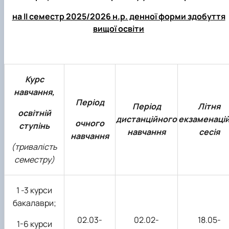
на ІІ семестр 2025/2026 н.р. денної форми здобуття
вищої освіти
Курс
навчання,
Період
Період
Літня
освітній
дистанційного
екзаменаці
очного
ступінь
навчання
сесія
навчання
(тривалість
семестру)
1 -3 курси
бакалаври;
02.03-
02.02-
18.05-
1-6 курси