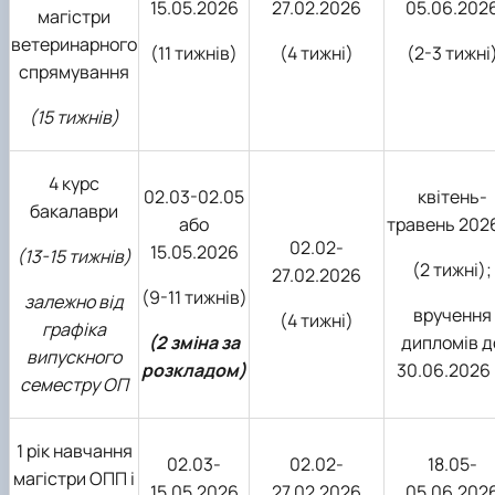
15.05.2026
27.02.2026
05.06.202
магістри
ветеринарного
(11 тижнів)
(4 тижні)
(2-3 тижні
спрямування
(15 тижнів)
4 курс
02.03-02.05
квітень-
бакалаври
або
травень 2026
02.02-
15.05.2026
(13-15 тижнів)
(2 тижні);
27.02.2026
(9-11 тижнів)
залежно від
вручення
(4 тижні)
графіка
(2 зміна за
дипломів д
випускного
розкладом)
30.06.2026 
семестру ОП
1 рік навчання
02.03-
02.02-
18.05-
магістри ОПП і
15.05.2026
27.02.2026
05.06.202