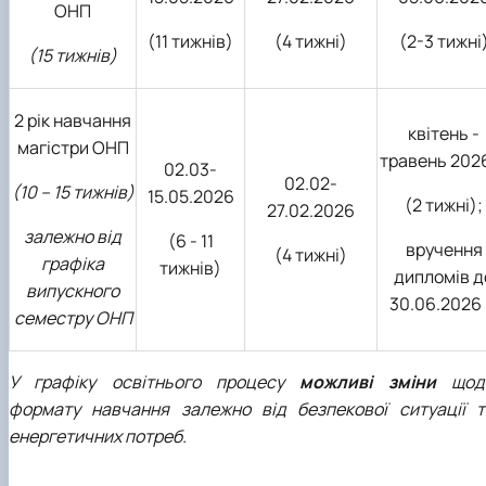
ОНП
(11 тижнів)
(4 тижні)
(2-3 тижні
(15 тижнів)
2 рік навчання
квітень -
магістри ОНП
травень 2026
02.03-
02.02-
(10 – 15 тижнів)
15.05.2026
(2 тижні);
27.02.2026
залежно від
(6 - 11
вручення
(4 тижні)
графіка
тижнів)
дипломів д
випускного
30.06.2026 
семестру ОНП
У графіку освітнього процесу
можливі зміни
щод
формату навчання залежно від безпекової ситуації т
енергетичних потреб.