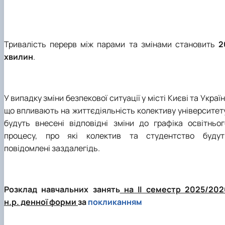
Тривалість перерв між парами та змінами становить
2
хвилин
.
У випадку зміни безпекової ситуації у місті Києві та Україн
що впливають на життєдіяльність колективу університету
будуть внесені відповідні зміни до графіка освітньог
процесу, про які колектив та студентство будут
повідомлені заздалегідь.
Розклад навчальних занять
на ІІ семестр 2025/202
н.р. денної форми
за
покликанням