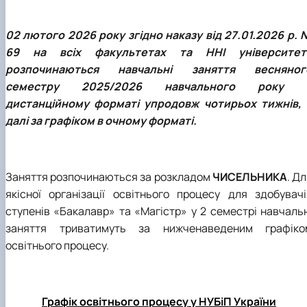
Проєкт «Розвиток лідерських навичок жінок
та мереж для забезпечення рівності у …
02 лютого 2026 року згідно наказу від 27.01.2026 р. 
69 на всіх факультетах та ННІ університет
розпочинаються навчальні заняття весняног
семестру 2025/2026 навчального року 
дистанційному форматі упродовж чотирьох тижнів, 
далі за графіком в очному форматі.
Заняття розпочинаються за розкладом
ЧИСЕЛЬНИКА
. Д
якісної організації освітнього процесу для здобувачі
ступенів «Бакалавр» та «Магістр» у 2 семестрі навчальн
заняття триватимуть за нижченаведеним графіко
освітнього процесу.
Графік освітнього процесу у НУБіП України