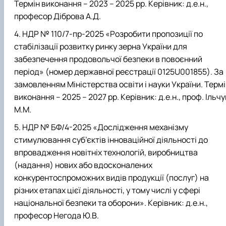
Термін виконання – 2023 – 2025 рр. Керівник: д.е.н.,
професор Діброва А.Д.
НДР № 110/7-пр-2025 «Розробити пропозиції по
стабілізації розвитку ринку зерна України для
забезпечення продовольчої безпеки в повоєнний
період» (номер державної реєстрації 0125U001855). За
замовленням Міністерства освіти і науки України. Терм
виконання – 2025 – 2027 рр. Керівник: д.е.н., проф. Ільчу
М.М.
НДР № БФ/4-2025 «Дослідження механізму
стимулювання суб’єктів інноваційної діяльності до
впровадження новітніх технологій, виробництва
(надання) нових або вдосконалених
конкурентоспроможних видів продукції (послуг) на
різних етапах цієї діяльності, у тому числі у сфері
національної безпеки та оборони». Керівник: д.е.н.,
професор Негода Ю.В.