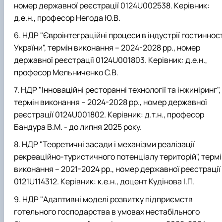
номер державної реєстрації 0124U002538. Керівник:
д.е.н., професор Негода Ю.В.
НДР "Євроінтеграційні процеси в індустрії гостиннос
України", термін виконання – 2024-2028 рр., номер
державної реєстрації 0124U001803. Керівник: д.е.н.,
професор Мельниченко С.В.
НДР "Інноваційні ресторанні технології та інжиніринг",
термін виконання – 2024-2028 рр., номер державної
реєстрації 0124U001802. Керівник: д.т.н., професор
Бандура В.М. - до липня 2025 року.
НДР "Теоретичні засади і механізми реалізації
рекреаційно-туристичного потенціалу територій", терм
виконання – 2021-2024 рр., номер державної реєстрації
0121U114312. Керівник: к.е.н., доцент Кудінова І.П.
НДР "Адаптивні моделі розвитку підприємств
готельного господарства в умовах нестабільного