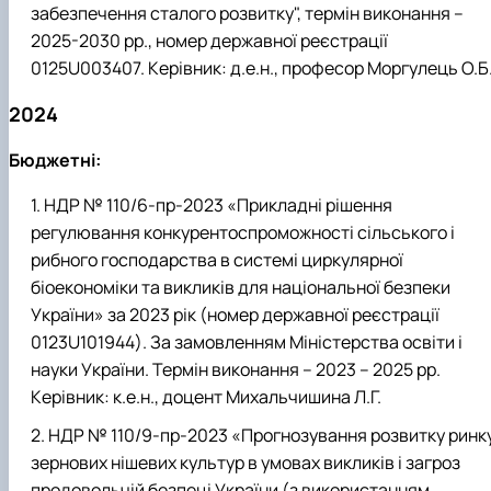
забезпечення сталого розвитку", термін виконання –
2025-2030 рр., номер державної реєстрації
0125U003407. Керівник: д.е.н., професор Моргулець О.Б
2024
Бюджетні:
НДР № 110/6-пр-2023 «Прикладні рішення
регулювання конкурентоспроможності сільського і
рибного господарства в системі циркулярної
біоекономіки та викликів для національної безпеки
України» за 2023 рік (номер державної реєстрації
0123U101944). За замовленням Міністерства освіти і
науки України. Термін виконання – 2023 – 2025 рр.
Керівник: к.е.н., доцент Михальчишина Л.Г.
НДР № 110/9-пр-2023 «Прогнозування розвитку ринк
зернових нішевих культур в умовах викликів і загроз
продовольчій безпеці України (з використанням