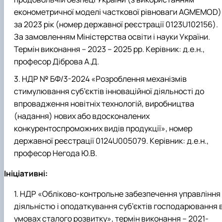
економетричної моделі часткової рівноваги AGMEMOD)
за 2023 рік (номер державної реєстрації 0123U102156).
За замовленням Міністерства освіти і науки України.
Термін виконання – 2023 – 2025 рр. Керівник: д.е.н.,
професор Діброва А.Д.
НДР № БФ/3-2024 «Розроблення механізмів
стимулювання суб’єктів інноваційної діяльності до
впровадження новітніх технологій, виробництва
(надання) нових або вдосконалених
конкурентоспроможних видів продукції», номер
державної реєстрації 0124U005079. Керівник: д.е.н.,
професор Негода Ю.В.
Ініціативні:
НДР «Обліково-контрольне забезпечення управління
діяльністю і оподаткування суб’єктів господарювання 
умовах сталого розвитку», термін виконання – 2021-