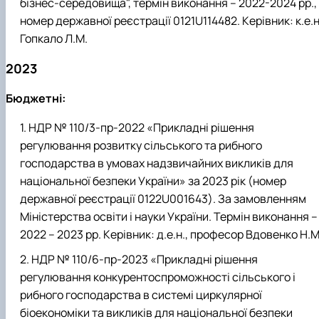
бізнес-середовища", термін виконання – 2022-2024 рр.,
номер державної реєстрації 0121U114482. Керівник: к.е.н
Гопкало Л.М.
2023
Бюджетні:
НДР № 110/3-пр-2022 «Прикладні рішення
регулювання розвитку сільського та рибного
господарства в умовах надзвичайних викликів для
національної безпеки України» за 2023 рік (номер
державної реєстрації 0122U001643). За замовленням
Міністерства освіти і науки України. Термін виконання –
2022 – 2023 рр. Керівник: д.е.н., професор Вдовенко Н.М
НДР № 110/6-пр-2023 «Прикладні рішення
регулювання конкурентоспроможності сільського і
рибного господарства в системі циркулярної
біоекономіки та викликів для національної безпеки