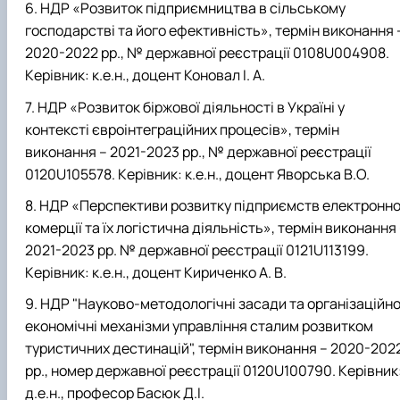
НДР «Розвиток підприємництва в сільському
господарстві та його ефективність», термін виконання 
2020-2022 рр., № державної реєстрації 0108U004908.
Керівник: к.е.н., доцент Коновал І. А.
НДР «Розвиток біржової діяльності в Україні у
контексті євроінтеграційних процесів», термін
виконання – 2021-2023 рр., № державної реєстрації
0120U105578. Керівник: к.е.н., доцент Яворська В.О.
НДР «Перспективи розвитку підприємств електронно
комерції та їх логістична діяльність», термін виконання
2021-2023 рр. № державної реєстрації 0121U113199.
Керівник: к.е.н., доцент Кириченко А. В.
НДР "Науково-методологічні засади та організаційно
економічні механізми управління сталим розвитком
туристичних дестинацій", термін виконання – 2020-202
рр., номер державної реєстрації 0120U100790. Керівник
д.е.н., професор Басюк Д.І.