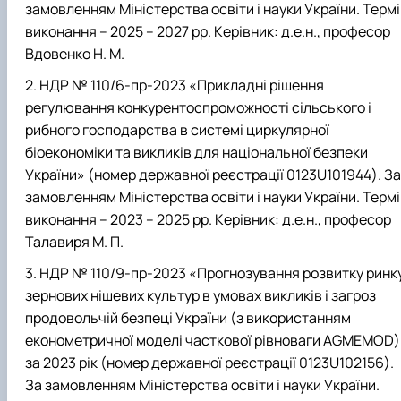
замовленням Міністерства освіти і науки України. Терм
Проєкт «Розвиток лідерських навичок жінок
та мереж для забезпечення рівності у …
виконання – 2025 – 2027 рр. Керівник: д.е.н., професор
Вдовенко Н. М.
НДР № 110/6-пр-2023 «Прикладні рішення
регулювання конкурентоспроможності сільського і
рибного господарства в системі циркулярної
біоекономіки та викликів для національної безпеки
України» (номер державної реєстрації 0123U101944). За
замовленням Міністерства освіти і науки України. Терм
виконання – 2023 – 2025 рр. Керівник: д.е.н., професор
Талавиря М. П.
НДР № 110/9-пр-2023 «Прогнозування розвитку ринк
зернових нішевих культур в умовах викликів і загроз
продовольчій безпеці України (з використанням
економетричної моделі часткової рівноваги AGMEMOD)
за 2023 рік (номер державної реєстрації 0123U102156).
За замовленням Міністерства освіти і науки України.