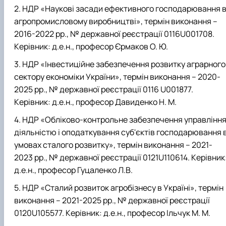
НДР «Наукові засади ефективного господарювання 
агропромисловому виробництві», термін виконання –
2016-2022 рр., № державної реєстрації 0116U001708.
Керівник: д.е.н., професор Єрмаков О. Ю.
НДР «Інвестиційне забезпечення розвитку аграрного
сектору економіки України», термін виконання – 2020-
2025 рр., № державної реєстрації 0116 U001877.
Керівник: д.е.н., професор Давиденко Н. М.
НДР «Обліково-контрольне забезпечення управлінн
діяльністю і оподаткування суб'єктів господарювання 
умовах сталого розвитку», термін виконання – 2021-
2023 рр., № державної реєстрації 0121U110614. Керівник
д.е.н., професор Гуцаленко Л.В.
НДР «Сталий розвиток агробізнесу в Україні», термін
виконання – 2021-2025 рр., № державної реєстрації
0120U105577. Керівник: д.е.н., професор Ільчук М. М.