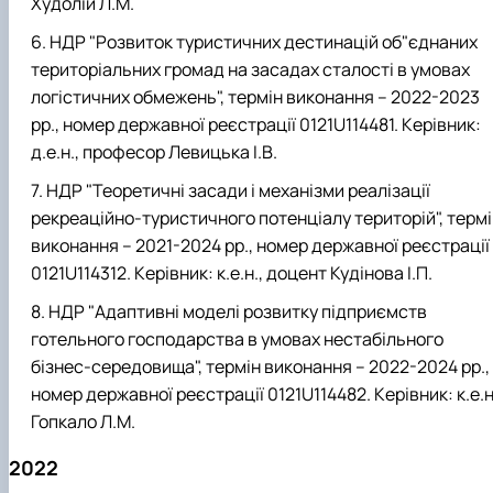
Худолій Л.М.
НДР "Розвиток туристичних дестинацій об"єднаних
територіальних громад на засадах сталості в умовах
логістичних обмежень", термін виконання – 2022-2023
рр., номер державної реєстрації 0121U114481. Керівник:
д.е.н., професор Левицька І.В.
НДР "Теоретичні засади і механізми реалізації
рекреаційно-туристичного потенціалу територій", терм
виконання – 2021-2024 рр., номер державної реєстрації
0121U114312. Керівник: к.е.н., доцент Кудінова І.П.
НДР "Адаптивні моделі розвитку підприємств
готельного господарства в умовах нестабільного
бізнес-середовища", термін виконання – 2022-2024 рр.,
номер державної реєстрації 0121U114482. Керівник: к.е.н
Гопкало Л.М.
2022