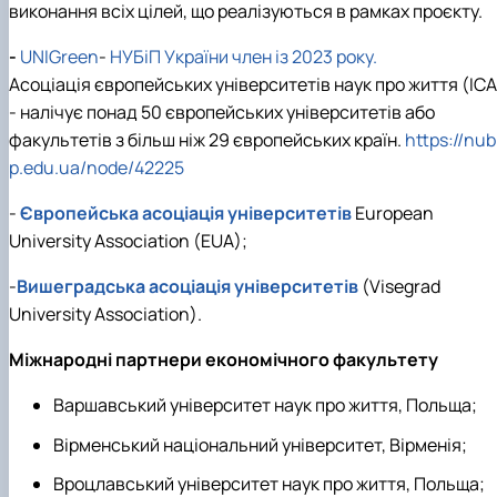
виконання всіх цілей, що реалізуються в рамках проєкту.
Проєкт «Розвиток лідерських навичок жінок
та мереж для забезпечення рівності у …
-
UNIGreen
-
НУБіП України член із 2023 року.
Асоціація європейських університетів наук про життя (ІСА
- налічує понад 50 європейських університетів або
факультетів з більш ніж 29 європейських країн.
https://nub
p.edu.ua/node/42225
-
Європейська асоціація університетів
European
University Association (EUA);
-
Вишеградська асоціація університетів
(Visegrad
University Association).
Міжнародні партнери економічного факультету
Варшавський університет наук про життя, Польща;
Вірменський національний університет, Вірменія;
Вроцлавський університет наук про життя, Польща;