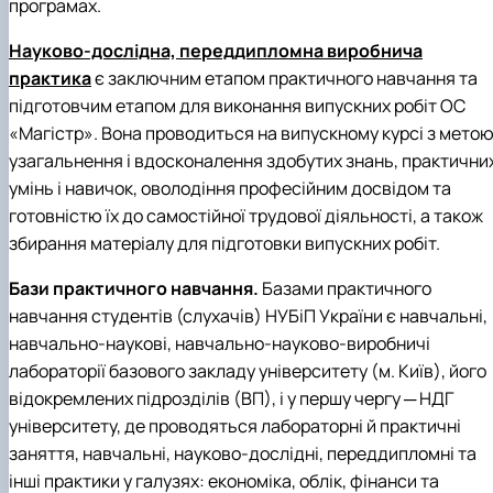
програмах.
Науково-дослідна,
переддипломна
виробнича
практика
є заключним етапом практичного навчання та
підготовчим етапом для виконання випускних робіт ОС
«Магістр». Вона проводиться на випускному курсі з мето
узагальнення і вдосконалення здобутих знань, практични
умінь і навичок, оволодіння професійним досвідом та
готовністю їх до самостійної трудової діяльності, а також
збирання матеріалу для підготовки випускних робіт.
Бази практичного навчання.
Б
азами практичного
навчання студентів (слухачів) НУБіП України є навчальні,
навчально-наукові, навчально-науково-виробничі
лабораторії базового закладу університету (м. Київ), його
відокремлених підрозділів (ВП), і у першу чергу ─ НДГ
університету, де проводяться лабораторні й практичні
заняття, навчальні, науково-дослідні, переддипломні та
інші практики у галузях: економіка, облік, фінанси та