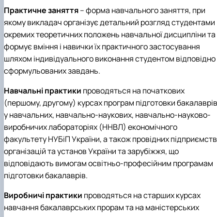
Практичне заняття
– форма навчального заняття, при
якому викладач організує детальний розгляд студентами
окремих теоретичних положень навчальної дисципліни та
формує вміння і навички їх практичного застосування
шляхом індивідуального виконання студентом відповідно
сформульованих завдань.
Навчальні практики
проводяться на початкових
(першому, другому) курсах програм підготовки бакалаврі
у навчальних, навчально-наукових, навчально-науково-
виробничих лабораторіях (ННВЛ) економічного
факультету НУБіП України, а також провідних підприємств
організацій та установ України та зарубіжжя, що
відповідають вимогам освітньо-професійним програмам
підготовки бакалаврів.
Виробничі практики
проводяться на старших курсах
навчання бакалаврських прорам та на маністерських