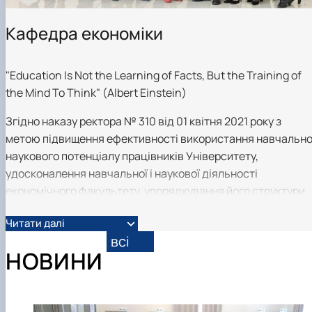
Кафедра економіки
"Education Is Not the Learning of Facts, But the Training of
the Mind To Think" (Albert Einstein)
Згідно наказу ректора № 310 від 01 квітня 2021 року з
метою підвищення ефективності використання навчально
наукового потенціалу працівників Університету,
удосконалення навчальної і наукової діяльності
економічного факультету, упорядкування його структури
та на підставі рішення Вченої ради університету від 31
Читати далі
березня 2021 року (протокол № 8) створити кафедру
всі
Економіки шляхом об`єднання кафедр Економіки
НОВИНИ
підприємства ім. проф. Романенка та Економіки праці та
соціального розвитку.
«Економіка» є однією з провідних спеціальностей