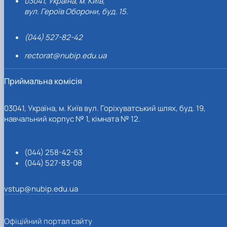
03041, Україна, м. Київ,
вул. Героїв Оборони, буд. 15.
Адреса: 03041, Україна, Київ, вул. Героїв Оборони, 11,
навчальний корпус № 10, кімната 407
Контактні тел.: 050-620-59-37, 067-141-66-90 - Євгеній
(044) 527-82-42
Олександрович
rectorat@nubip.edu.ua
Електронна пошта:
economy_chair@nubip.edu.ua
Приймальна комісія
03041, Україна, м. Київ вул. Горіхуватський шлях, буд. 19,
навчальний корпус № 1, кімната № 12.
(044) 258-42-63
(044) 527-83-08
vstup@nubip.edu.ua
Офіційний портал сайту