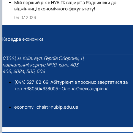
Мій перший рік в НУБіП: від мрії з Родниківки до
працювати:
відмінниці економічного факультету!
у структурах Міністерства аграрної політики та
04.07.2026
продовольства України;
у структурах Міністерства фінансів України;
у аграрних підприємствах;
Кафедра економіки
у бізнес структурах;
у структурах Державної казначейської служби;
03041, м. Київ, вул. Героїв Оборони, 11,
у Пенсійному фонді та Податкових інспекціях;
навчальний корпус №10, кімн. 403-
у інших аграрних установах і відомствах;
406, 408a, 505, 504
у контрольних фінансових органах;
у державних позабюджетних фондах;
(044) 527-82-69. Абітурієнтів просимо звертатися за
у комерційних та інвестиційних банках;
тел. +380504638005 - Олена Олександрівна
у страхових організаціях та аудиторських фірмах;
у фінансових відділах і бухгалтерських службах
economy_chair@nubip.edu.ua
комерційних організацій;
у підприємствах реального сектора економіки.
ВАЖЛИВО ДЛЯ АБІТУРІЄНТА