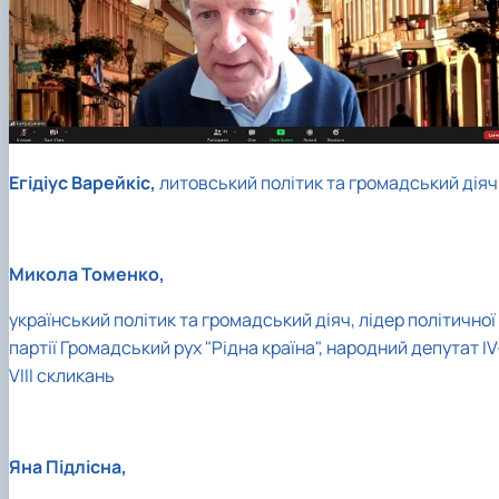
Егідіус Варейкіс,
литовський політик та громадський діяч
Микола Томенко,
український політик та громадський діяч, лідер політичної
партії Громадський рух "Рідна країна", народний депутат IV
VIII скликань
Яна Підлісна,