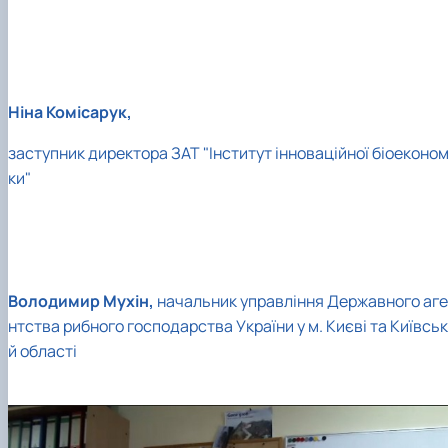
Ніна Комісарук,
заступник директора ЗАТ "Інститут інноваційної біоеконом
ки"
Володимир Мухін,
начальник управління Державного аге
нтства рибного господарства України у м. Києві та Київськ
й області