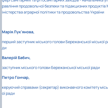
фері санітарних та фітосанітарних заходів - начальника у
равління продовольчої безпеки та підакцизних продуктів 
іністерства аграрної політики та продовольства України
Марія Лук'янова,
перший заступник міського голови Бережанської міської р
ди
Валерій Бабич,
заступник міського голови Бережанської міської ради
Петро Гончар,
керуючий справами (секретар) виконавчого комітету місь
ої ради