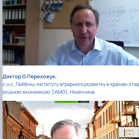
Доктор О.Перехожук,
с.н.с. Лейбніц-Інституту аграрного розвитку в країнах з пе
ехідною економікою (IAMO), Німеччина