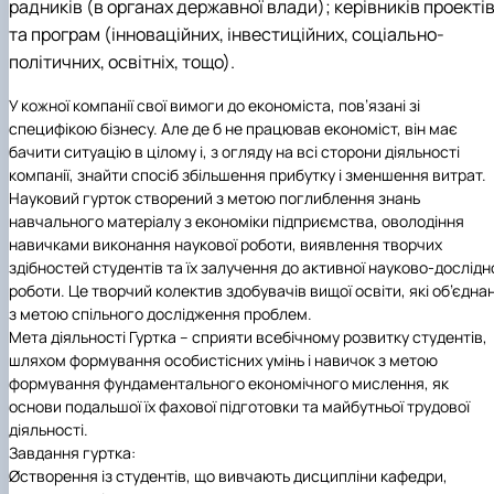
радників (в органах державної влади); керівників проекті
та програм (інноваційних, інвестиційних, соціально-
політичних, освітніх, тощо).
У кожної компанії свої вимоги до економіста, пов’язані зі
специфікою бізнесу. Але де б не працював економіст, він має
бачити ситуацію в цілому і, з огляду на всі сторони діяльності
компанії, знайти спосіб збільшення прибутку і зменшення витрат.
Науковий гурток створений з метою поглиблення знань
навчального матеріалу з економіки підприємства, оволодіння
навичками виконання наукової роботи, виявлення творчих
здібностей студентів та їх залучення до активної науково-дослідн
роботи. Це творчий колектив здобувачів вищої освіти, які об’єднан
з метою спільного дослідження проблем.
Мета діяльності Гуртка – сприяти всебічному розвитку студентів,
шляхом формування особистісних умінь і навичок з метою
формування фундаментального економічного мислення, як
основи подальшої їх фахової підготовки та майбутньої трудової
діяльності.
Завдання гуртка:
Øстворення із студентів, що вивчають дисципліни кафедри,