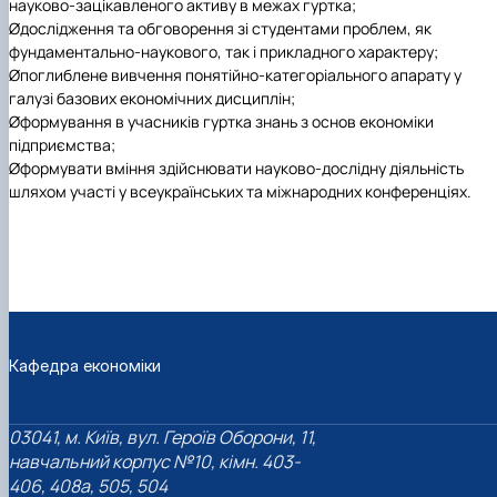
науково-зацікавленого активу в межах гуртка;
Øдослідження та обговорення зі студентами проблем, як
фундаментально-наукового, так і прикладного характеру;
Øпоглиблене вивчення понятійно-категоріального апарату у
галузі базових економічних дисциплін;
Øформування в учасників гуртка знань з основ економіки
підприємства;
Øформувати вміння здійснювати науково-дослідну діяльність
шляхом участі у всеукраїнських та міжнародних конференціях.
Кафедра економіки
03041, м. Київ, вул. Героїв Оборони, 11,
навчальний корпус №10, кімн. 403-
406, 408a, 505, 504