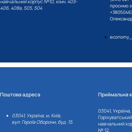
навчальний корпус №10, кімн. 403-
просимо з
406, 408a, 505, 504
+38050463
Олександр
economy_c
Поштова адреса
Приймальна к
03041, Україна, 
03041, Україна, м. Київ,
Горіхуватський 
вул. Героїв Оборони, буд. 15.
навчальний кор
№ 12.