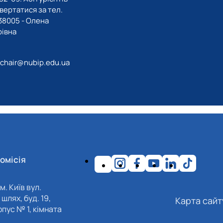
вертатися за тел.
8005 - Олена
івна
hair@nubip.edu.ua
омісія
м. Київ вул.
шлях, буд. 19,
Карта сайт
пус № 1, кімната