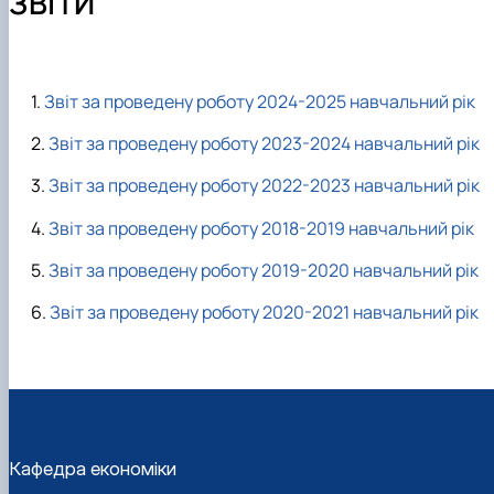
ЗВІТИ
Офіційні Документи
Практична підготовка
ОНС "Доктор філософі" (PhD) ОНП "Економіка підприє
Науковий гурток "Соціальний пульс"
Курсові роботи
Академічна доброчесність
Скринька довіри
Академічна доброчесність
Звіт за проведену роботу 2024-2025 навчальний рік
Звіт за проведену роботу 2023-2024 навчальний рік
Звіт за проведену роботу 2022-2023 навчальний рік
Звіт за проведену роботу 2018-2019 навчальний рік
Звіт за проведену роботу 2019-2020 навчальний рік
Звіт за проведену роботу 2020-2021 навчальний рік
Кафедра економіки