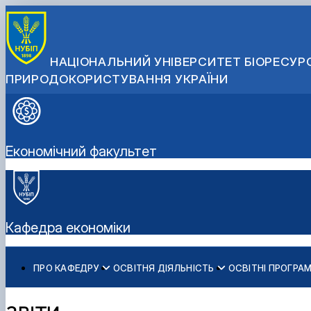
НАЦІОНАЛЬНИЙ УНІВЕРСИТЕТ БІОРЕСУРС
ПРИРОДОКОРИСТУВАННЯ УКРАЇНИ
Економічний факультет
Кафедра економіки
ПРО КАФЕДРУ
ОСВІТНЯ ДІЯЛЬНІСТЬ
ОСВІТНІ ПРОГРА
Історія кафедри
Робочі програми
ОС "Бакалавр" ОП "Економіка підприємства"
Наукова робота кафедри
Наукова школа
Вибіркові дисципліни
ОС "Магістр" ОП "Економіка підприємства"
Науковий гурток "Економіст"