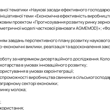
іативної тематики «Наукові засади ефективного господа
з ініціативної теми «Економічна ефективність виробниц
ковим проектом «Прогнозування розвитку ринку зернови
ометричної моделі часткової рівноваги AGMEMOD)»;
«Фо
нням завдань перспективного плану розвитку наукового
-економічні виклики, реалізація та вдосконалення зако
роботу за напрямком дисертаційного дослідження. Коло
отарства в умовах інноваційного розвитку;
ристування в умовах євроінтеграції;
спроможності виробництва свинини в сільськогосподар
 аграрному секторі економіки;
ринку молока;
;
икористання;