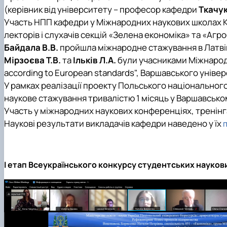
(керівник від університету – професор кафедри
Ткачук
Участь НПП кафедри у Міжнародних наукових школах Каз
лекторів і слухачів секцій «Зелена економіка» та «Агро
Байдала В.В.
пройшла міжнародне стажування в Латвійс
Мірзоєва Т.В.
та
Ільків Л.А.
були учасниками Міжнародно
according to European standards", Варшавського універ
У рамках реалізації проекту Польського національного 
наукове стажування тривалістю 1 місяць у Варшавському
Участь у міжнародних наукових конференціях, тренінга
Наукові результати викладачів кафедри наведено у їх
І етап Всеукраїнського конкурсу студентських наукови