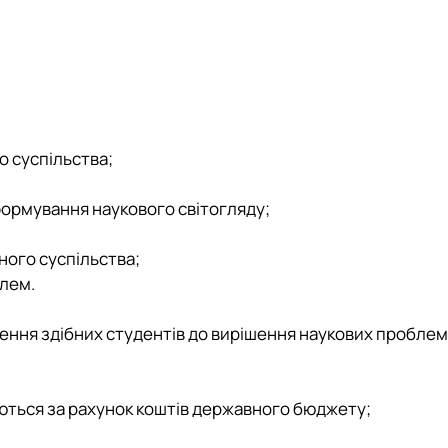
о суспільства;
 формування наукового світогляду;
ного суспільства;
блем.
чення здібних студентів до вирішення наукових проблем
уються за рахунок коштів державного бюджету;