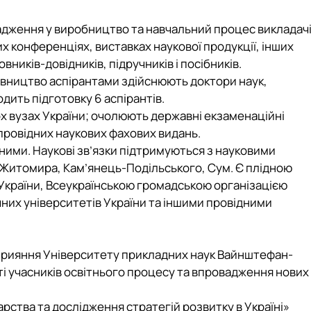
вадження у виробництво та навчальний процес викладач
их конференціях, виставках наукової продукції, інших
иків-довідників, підручників і посібників.
ерівництво аспірантами здійснюють доктори наук,
одить підготовку 6 аспірантів.
х вузах України; очолюють державні екзаменаційні
й провідних наукових фахових видань.
ними. Наукові зв’язки підтримуються з науковими
 Житомира, Кам’янець-Подільського, Сум. Є плідною
 України, Всеукраїнською громадською організацією
них університетів України та іншими провідними
сприяння Університету прикладних наук Вайнштефан-
і учасників освітнього процесу та впровадження нових
рства та дослідження стратегій розвитку в Україні»