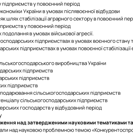
 підприємств у повоєнний період
кономіки України в умовах післявоєнної відбудови
як шлях стабілізації аграрного сектору в повоєнний пер
дприємств у повоєнний період
 подолання в умовах військової агресії.
осподарських підприємствах в умовах воєнного стану т
арських підприємствах в умовах повоєнної стабілізації
сільськогосподарського виробництва України
одарських підприємств
арських підприємств
ких підприємств
сподарювання сільськогосподарських підприємств
енціалу сільськогосподарських підприємств
ерських господарств у відбудовний період
у
ідження над затвердженими науковими тематиками т
цювали над науковою проблемною темою «Конкурентосп