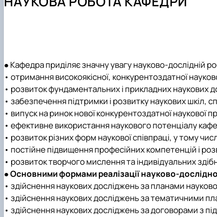
НАУКОВА РОБОТА КАФЕДРИ
Офіційні Документи
Практична підготовка
ОНС "Доктор філософі" (PhD) ОНП "Економіка підприє
Науковий гурток "Соціальний пульс"
Курсові роботи
Академічна доброчесність
Скринька довіри
Академічна доброчесність
● Кафедра приділяє значну увагу науково-дослідній ро
• отримання високоякісної, конкурентоздатної науково
• розвиток фундаментальних і прикладних наукових д
• забезпечення підтримки і розвитку наукових шкіл, с
• випуск на ринок нової конкурентоздатної наукової пр
• ефективне використання наукового потенціалу кафе
• розвиток різних форм наукової співпраці, у тому чи
• постійне підвищення професійних компетенцій і розв
• розвиток творчого мислення та індивідуальних здіб
● Основними формами реалізації науково-дослідної
• здійснення наукових досліджень за планами науково
• здійснення наукових досліджень за тематичними пла
• здійснення наукових досліджень за договорами з пі