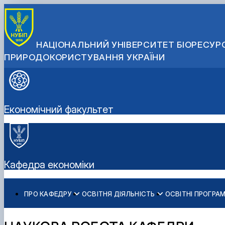
НАЦІОНАЛЬНИЙ УНІВЕРСИТЕТ БІОРЕСУРС
ПРИРОДОКОРИСТУВАННЯ УКРАЇНИ
Економічний факультет
Кафедра економіки
ПРО КАФЕДРУ
ОСВІТНЯ ДІЯЛЬНІСТЬ
ОСВІТНІ ПРОГРА
Історія кафедри
Робочі програми
ОС "Бакалавр" ОП "Економіка підприємства"
Наукова робота кафедри
Наукова школа
Вибіркові дисципліни
ОС "Магістр" ОП "Економіка підприємства"
Науковий гурток "Економіст"