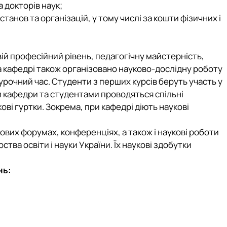
 докторів наук;
анов та організацій, у тому числі за кошти фізичних і
свій професійний рівень, педагогічну майстерність,
на кафедрі також організовано науково-дослідну роботу
урочний час.
Студенти з перших курсів беруть участь у
 кафедри та студентами проводяться спільні
ві гуртки. Зокрема, при кафедрі діють наукові
ових форумах, конференціях, а також і наукові роботи
ства освіти і науки України. Їх наукові здобутки
нь: