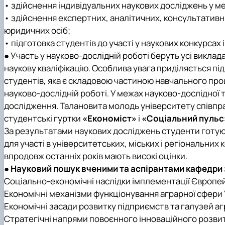
• здійснення індивідуальних наукових досліджень у меж
• здійснення експертних, аналітичних, консультативних
юридичних осіб;
• підготовка студентів до участі у наукових конкурсах і
● Участь у науково-дослідній роботі беруть усі виклада
наукову кваліфікацію. Особлива увага приділяється під
студентів, яка є складовою частиною навчального проц
науково-дослідній роботі. У межах науково-дослідної
дослідження. Талановита молодь університету співпра
студентські гуртки
«Економіст»
і
«Соціальний пульс
За результатами наукових досліджень студенти готують
для участі в університетських, міських і регіональних к
впродовж останніх років мають високі оцінки.
● Науковий пошук вченими та аспірантами кафедри
Соціально-економічні наслідки імплементації Європей
Економічні механізми функціонування аграрної сфери 
Економічні засади розвитку підприємств та галузей аг
Стратегічні напрями повоєнного інноваційного розвит