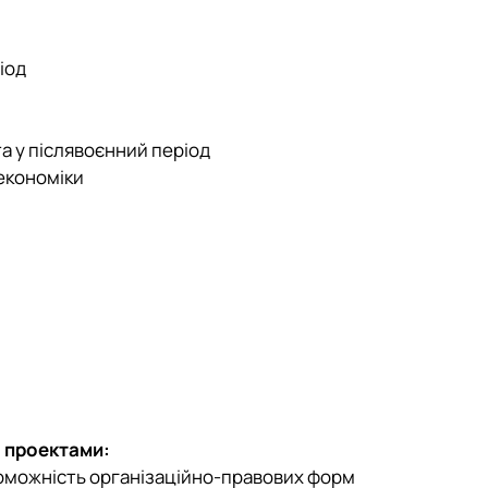
іод
а у післявоєнний період
 економіки
а проектами:
роможність організаційно-правових форм