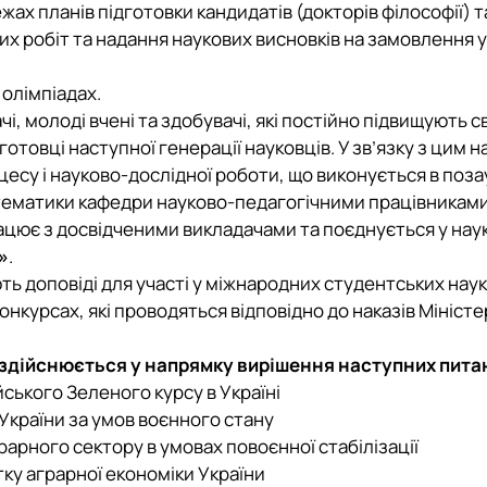
ах планів підготовки кандидатів (докторів філософії) та
 робіт та надання наукових висновків на замовлення уст
 олімпіадах.
чі, молоді вчені та здобувачі, які постійно підвищують 
готовці наступної генерації науковців.
У зв’язку з цим 
есу і науково-дослідної роботи, що виконується в поза
 тематики кафедри науково-педагогічними працівниками
цює з досвідченими викладачами та поєднується у науко
»
.
 доповіді для участі у міжнародних студентських наук
онкурсах, які проводяться відповідно до наказів Міністер
 здійснюється у напрямку вирішення наступних пита
ського Зеленого курсу в Україні
України за умов воєнного стану
рарного сектору в умовах повоєнної стабілізації
ку аграрної економіки України