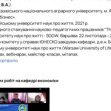
 В.А.
).
ахського національного аграрного університету, м. Алм
бізнес».
ькому університеті наук про життя, 2021 р.
го стажування науково-педагогічних працівників "The in
ситету наук про житті - SGGW, Варшава. 22 листопада ‒ 2
комітету у справах ЮНЕСКО завідувач кафедри, д.е.н. Бай
 університеті наук про життя (Warsaw University of Lif
х, вебінарах, майстер-класах, мітапах.
.
портфоліо
х робіт на кафедрі економіки