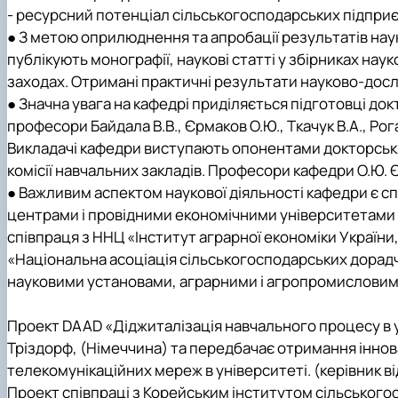
- ресурсний потенціал сільськогосподарських підпри
● З метою оприлюднення та апробації результатів нау
публікують монографії, наукові статті у збірниках нау
заходах. Отримані практичні результати науково-дослі
● Значна увага на кафедрі приділяється підготовці док
професори Байдала В.В., Єрмаков О.Ю., Ткачук В.А., Рога
Викладачі кафедри виступають опонентами докторських
комісії навчальних закладів. Професори кафедри О.Ю. Є
● Важливим аспектом наукової діяльності кафедри є с
центрами і провідними економічними університетами Л
співпраця з ННЦ «Інститут аграрної економіки Україн
«Національна асоціація сільськогосподарських дорадч
науковими установами, аграрними і агропромисловими п
Проект DAAD «Діджиталізація навчального процесу в 
Тріздорф, (Німеччина) та передбачає отримання іннов
телекомунікаційних мереж в університеті. (керівник 
Проект співпраці з Корейським інститутом сільськогос