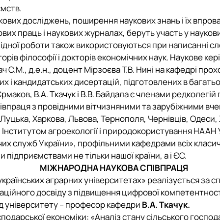
ємств.
кових досліджень, поширення наукових знань і їх впро
кових праць і наукових журналах, беруть участь у науков
дної роботи також використовуються при написанні словн
торів філософії і докторів економічних наук. Наукове к
ч С.М., д.е.н., доцент Мірзоєва Т.В. Нині на кафедрі прох
 і кандидатських дисертацій, підготовлених в багатьо
рмаков, В.А. Ткачук і В.В. Байдала є членами редколегі
півпраця з провідними вітчизняними та зарубіжними вче
уцька, Харкова, Львова, Тернополя, Чернівців, Одеси,
и, Інститутом агроекології і природокористування НААН
их служб України», профільними кафедрами всіх класич
ідприємствами не тільки нашої країни, а і ЄС.
МІЖНАРОДНА НАУКОВА СПІВПРАЦЯ
українських аграрних університетах» реалізується за 
аційного досвіду з підвищення цифрової компетентност
від університету – професор кафедри
В.А. Ткачук.
подарської економіки: «Аналіз стану сільського господа