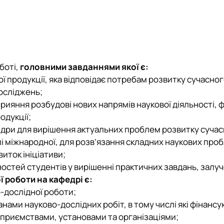
мств та галузей національного…
Вибіркові дисципліни
Події гуртка
План-графік роботи гуртка
Відзнаки гуртка
Результати дільності гуртка
План роботи гуртка
Здобутки
Новини гуртка
Звіти
Річні звіти гуртка
Події
боті,
головними завданнями якої є:
Стратегія розвитку
ї продукції, яка відповідає потребам розвитку сучасног
осліджень;
прияння розбудові нових напрямів наукової діяльності,
одукції;
дри для вирішення актуальних проблем розвитку сучас
слі міжнародної, для розв’язання складних наукових про
иток ініціативи;
ностей студентів у вирішенні практичних завдань, залу
 роботи на кафедрі є:
-дослідної роботи;
нами науково-дослідних робіт, в тому числі які фінанс
дприємствами, установами та організаціями;