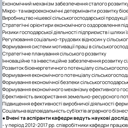
Економічний механізм забезпечення сталого розвитку
Мікро- та макроекономічні детермінанти розвитку біое
Виробництво нішевої сільськогосподарської продукції 
Стратегічні орієнтири економічного оздоровлення пі
Ризики господарської діяльності підприємств і шляхи їх
Регулювання соціально-трудових відносин у сільськог
Формування системи мотивації праці в сільськогоспод
Стратегічне планування сільського розвитку
Інноваційне та інвестиційне забезпечення розвитку 
Розвиток біоенергетичного потенціалу сільськогосп
Формування економічного потенціалу сільськогоспод
Формування економічної безпеки сільськогосподарсь
Формування економічного механізму ефективного го
Ефективність використання земельно-ресурсного пот
Підвищення ефективності виробничої діяльності ферм
Соціальна відповідальність суб’єктів аграрного бізнес
● Вчені та аспіранти кафедри ведуть наукові досл
- у період 2012-2017 рр. співробітники кафедри пра