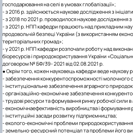
господарювання на селі в умовах глобалізації»;
- з 2016 р. здійснюється наукове дослідження з ініц
- з 2018 по 2021 р. проводилося наукове дослідження 
- з 2021 р. НПП кафедри працюють над прикладним нау
продовольчій безпеці України (з використанням екон
територіальних громад»;
- у 2021 р. НПП кафедри розпочали роботу над викона
біоресурсів і природокористування України «Соціально
договором № БФ/39- 2021 від 02.08.2021 р.
● Окрім того, кожен науковець кафедри веде наукову 
- забезпечення конкурентоспроможності молочного ск
- інституціональне забезпечення аграрного природоко
- організаційно-економічне забезпечення конкуренто
- трудові ресурси та формування ринку робочої сили в
- економічнаефективність виробництва і формування 
- інституційні засади розвитку підприємництва;
- еколого-економічні проблеми природокористування
- земельно-ресурсний потенціал та проблеми його в