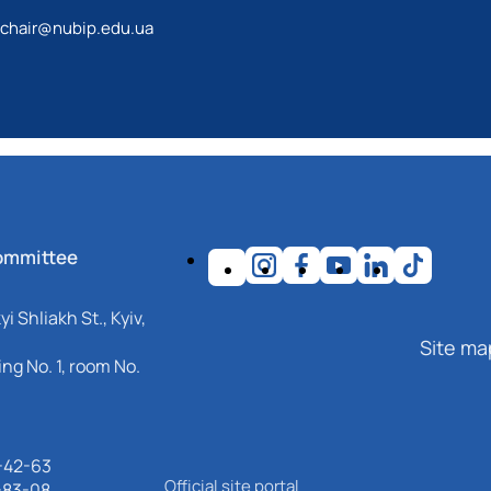
hair@nubip.edu.ua
ommittee
i Shliakh St., Kyiv,
Site ma
ng No. 1, room No.
-42-63
Official site portal
-83-08