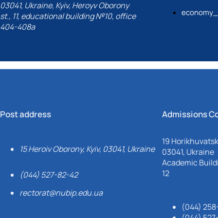
03041, Ukraine, Kyiv, Heroyv Oborony
economy_c
st., 11, educational building №10, office
404-408a
Post address
Admissions C
19 Horikhuvatsky
15 Heroiv Oborony, Kyiv, 03041, Ukraine
03041, Ukraine
Academic Buildi
12
(044) 527-82-42
rectorat@nubip.edu.ua
(044) 258
(044) 527