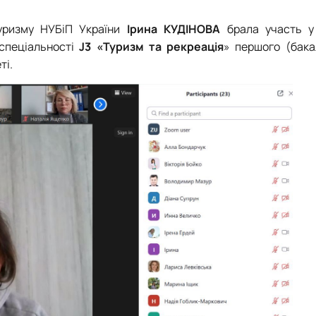
туризму НУБіП України
Ірина КУДІНОВА
брала участь у
 спеціальності
J3 «Туризм та рекреація
» першого (бака
ті.