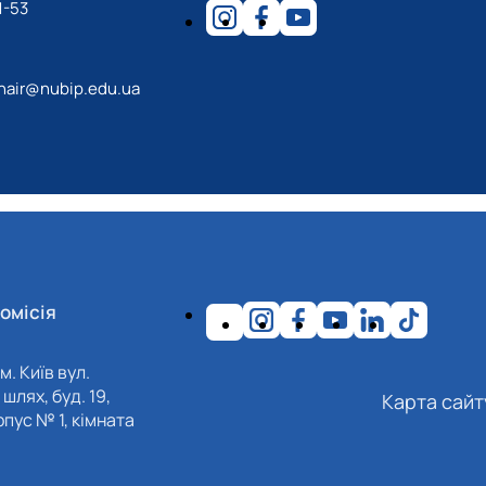
1-53
hair@nubip.edu.ua
омісія
м. Київ вул.
шлях, буд. 19,
Карта сайт
пус № 1, кімната