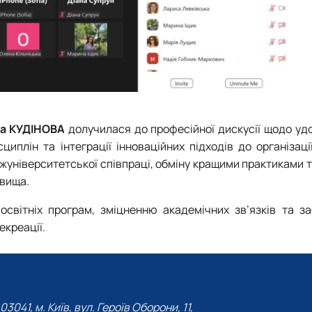
на КУДІНОВА
долучилася до професійної дискусії щодо уд
иплін та інтеграції інноваційних підходів до організаці
жуніверситетської співпраці, обміну кращими практиками 
овища.
освітніх програм, зміцненню академічних зв’язків та з
екреації.
03041, м. Київ, вул. Героїв Оборони, 11,