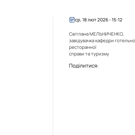
есторатор"
ср, 18 лют 2026 - 15:12
гротурист»
oReCa"
уризм&Рекреація»
ристичний візіонер"
Світлана МЕЛЬНИЧЕНКО,
завідувачка кафедри готельно
ресторанної
справи та туризму
Поділитися: