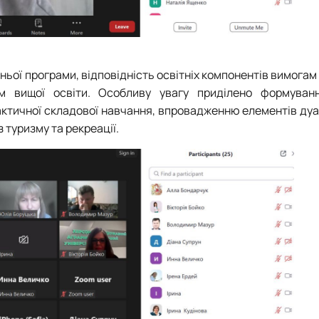
ньої програми, відповідність освітніх компонентів вимогам 
ам вищої освіти. Особливу увагу приділено формува
актичної складової навчання, впровадженню елементів дуа
з туризму та рекреації.