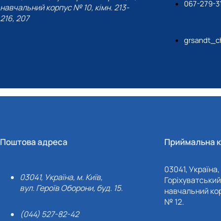
067-279-3
навчальний корпус № 10, кімн. 213-
216, 207
grsandt_c
Поштова адреса
Приймальна к
03041, Україна, 
03041, Україна, м. Київ,
Горіхуватський 
вул. Героїв Оборони, буд. 15.
навчальний кор
№ 12.
(044) 527-82-42