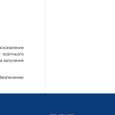
осконалення
ї освітнього
та залучення
абезпеченню