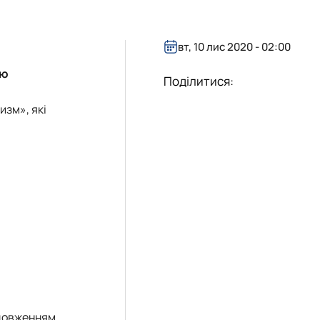
есторатор"
вт, 10 лис 2020 - 02:00
гротурист»
oReCa"
уризм&Рекреація»
ристичний візіонер"
ою
Поділитися:
изм», які
одовженням