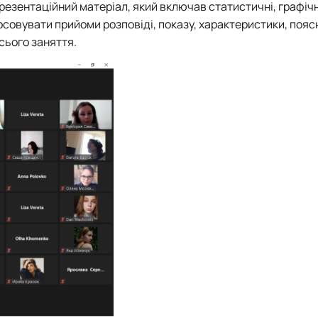
езентаційний матеріал, який включав статистичні, графічн
осовувати прийоми розповіді, показу, характеристики, пояс
всього заняття.