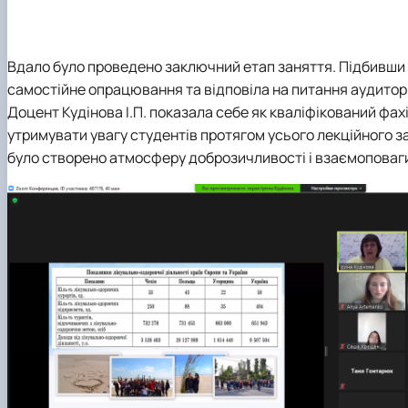
Вдало було проведено заключний етап заняття. Підбивши
самостійне опрацювання та відповіла на питання аудиторі
Доцент Кудінова І.П. показала себе як кваліфікований фахі
утримувати увагу студентів протягом усього лекційного з
було створено атмосферу доброзичливості і взаємоповаг