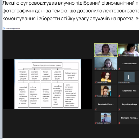
Лекцію супроводжував влучно підібраний різноманітний пр
фотографічні дані за темою, що дозволило лекторові заст
коментування і зберегти стійку увагу слухачів на протязі 