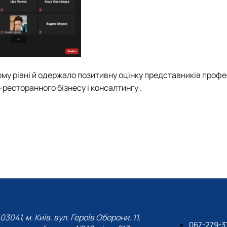
му рівні й одержало позитивну оцінку представників проф
есторанного бізнесу і консалтингу .
03041, м. Київ, вул. Героїв Оборони, 11,
067-279-3