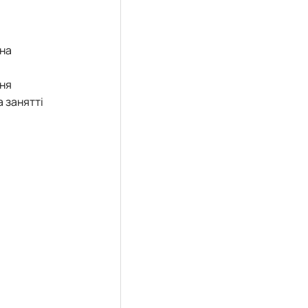
 на
ння
 занятті