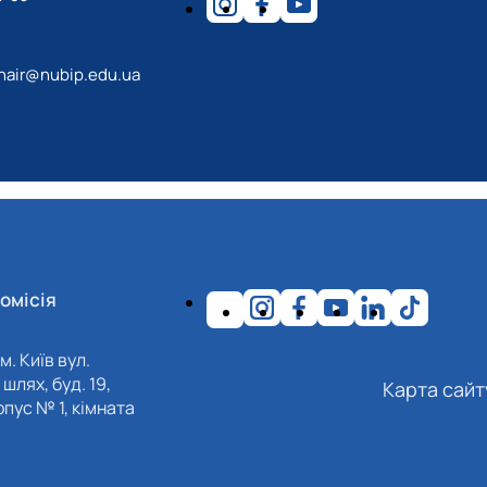
hair@nubip.edu.ua
омісія
м. Київ вул.
шлях, буд. 19,
Карта сайт
пус № 1, кімната