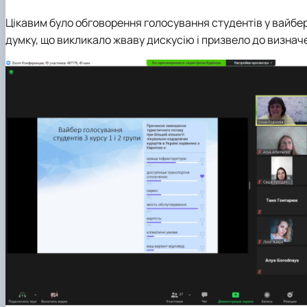
Цікавим було обговорення голосування студентів у вайбер
думку, що викликало жваву дискусію і призвело до визна