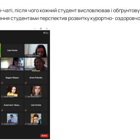
-чаті, після чого кожний студент висловлював і обґрунтов
чення студентами перспектив розвитку курортно- оздоровчо