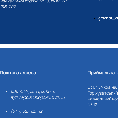
навчальний корпус № 10, кімн. 213-
216, 207
grsandt_c
Поштова адреса
Приймальна к
03041, Україна, 
03041, Україна, м. Київ,
Горіхуватський 
вул. Героїв Оборони, буд. 15.
навчальний кор
№ 12.
(044) 527-82-42