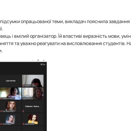
 підсумки опрацьованої теми, викладач пояснила завдання
ї.
вець і вмілий організатор. Їй властиві виразність мови, умі
аняття та уважно реагувати на висловлювання студентів. На
и.