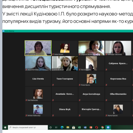
вивчення дисциплін туристичного спрямування.
У змісті лекції Кудіновою І.П. було розкрито науково-мето
популярних видів туризму, його основні напрями як-то ку