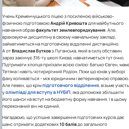
Учень Кременчуцького ліцею з посиленою військово-
фізичною підготовкою
Андрій Кривошта
для майбутнього
навчання обрав
факультет землевпорядкування
. Але,
враховуючи дисципліну в своєму навчальному закладі,
займатиметься на підготовчому відділенні дистанційно.
А от
Владислав Бутков
з Луганська, який в силу обставин
зараз закінчує 316-ту школі Києва, навчатиметься тут очно.
Підтримати хлопця приїхали всією сім’єю: батько Євген, мам
Тетяна і навіть чотирирічний Родіон. Поки що юнак у виборі
фаху коливається – між юридичним і ветеринарною справою
підготовчого відділення
Але певен, що крім
, візьме участь
олімпіаді для вступу в НУБіП
у
, яка допоможе збільшити
його шанси на вступ на бюджетну форму навчання. І в цьому
переконаний він не єдиний.
Нагадаємо, що
успішне завершення підготовчих курсів дає
шанс отримати додаткових
10 балів
до загального