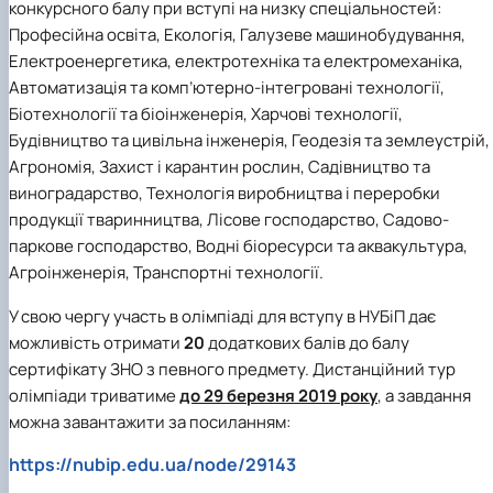
конкурсного балу при вступі на низку спеціальностей
:
Професійна освіта, Екологія, Галузеве машинобудування,
Електроенергетика, електротехніка та електромеханіка,
Автоматизація та комп’ютерно-інтегровані технології,
Біотехнології та біоінженерія, Харчові технології,
Будівництво та цивільна інженерія, Геодезія та землеустрій,
Агрономія, Захист і карантин рослин, Садівництво та
виноградарство, Технологія виробництва і переробки
продукції тваринництва, Лісове господарство, Садово-
паркове господарство, Водні біоресурси та аквакультура,
Агроінженерія, Транспортні технології.
У свою чергу
участь в олімпіаді для вступу в НУБіП дає
можливість отримати
20
додаткових балів до балу
сертифікату ЗНО з певного предмету
. Дистанційний тур
олімпіади триватиме
до 29 березня 2019 року
, а завдання
можна завантажити за посиланням:
https://nubip.edu.ua/node/29143