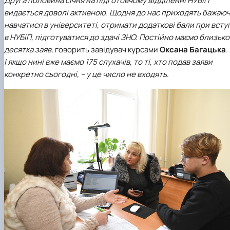
Друга половина січня на підготовчому відділенні НУБіП
наукового гуртка «Туризм&Рекреація»
Презентація про роботу гуртка
Звіт про роботу гуртка
Науковий доробок членів студентського
видається доволі активною. Щодня до нас приходять бажаюч
наукового гуртка "Туристичний візіонер"
Презентація про роботу гуртка
Звіт про роботу гуртка
навчатися в університеті, отримати додаткові бали при всту
Презентація про роботу гуртка
Звіт про роботу гуртка
в НУБіП, підготуватися до здачі ЗНО. Постійно маємо близько
Презентація про роботу гуртка
десятка заяв
, говорить завідувач курсами
Оксана Багацька
.
І якщо нині вже маємо 175 слухачів, то ті, хто подав заяви
конкретно сьогодні, – у це число не входять
.