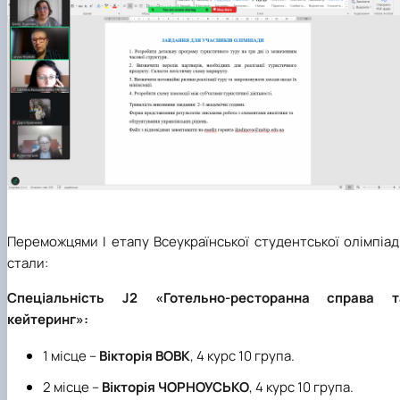
Переможцями
I
етапу Всеукраїнської студентської олімпіа
стали:
Спеціальність
J
2
«Готельно-ресторанна справа т
кейтеринг»:
1
місце –
Вікторія ВОВК
, 4 курс 10 група.
2 місце –
Вікторія ЧОРНОУСЬКО
, 4 курс 10 група.