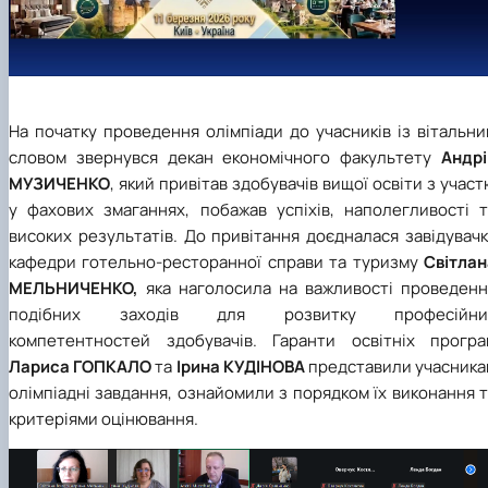
На початку проведення олімпіади до учасників із вітальн
словом звернувся декан економічного факультету
Андрі
МУЗИЧЕНКО
, який привітав здобувачів вищої освіти з учас
у фахових змаганнях, побажав успіхів, наполегливості т
високих результатів. До привітання доєдналася завідувач
кафедри готельно-ресторанної справи та туризму
Світлан
МЕЛЬНИЧЕНКО,
яка наголосила на важливості проведенн
подібних заходів для розвитку професійни
компетентностей здобувачів. Гаранти освітніх програ
Лариса ГОПКАЛО
та
Ірина КУДІНОВА
представили учасника
олімпіадні завдання, ознайомили з порядком їх виконання 
критеріями оцінювання.