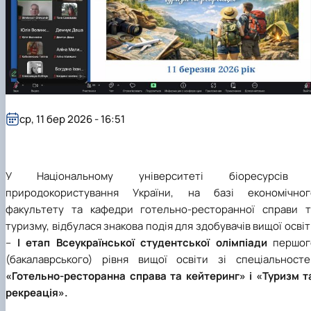
наукового гуртка «Туризм&Рекреація»
Презентація про роботу гуртка
Звіт про роботу гуртка
Науковий доробок членів студентського
наукового гуртка "Туристичний візіонер"
Презентація про роботу гуртка
Звіт про роботу гуртка
Презентація про роботу гуртка
Звіт про роботу гуртка
Презентація про роботу гуртка
ср, 11 бер 2026 - 16:51
У Національному університеті біоресурсів 
природокористування України, на базі економічног
факультету та кафедри готельно-ресторанної справи т
туризму, відбулася знакова подія для здобувачів вищої осві
–
І етап Всеукраїнської студентської олімпіади
першог
(бакалаврського) рівня вищої освіти зі спеціальносте
«Готельно-ресторанна справа та кейтеринг» і «Туризм т
рекреація».