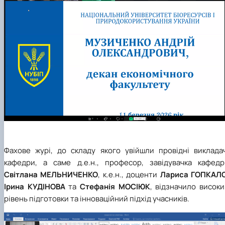
Фахове журі, до складу якого увійшли провідні викладач
кафедри, а саме д.е.н., професор, завідувачка кафедр
Світлана МЕЛЬНИЧЕНКО
, к.е.н., доценти
Лариса ГОПКАЛО
Ірина КУДІНОВА
та
Стефанія МОСІЮК
, відзначило висок
рівень підготовки та інноваційний підхід учасників.