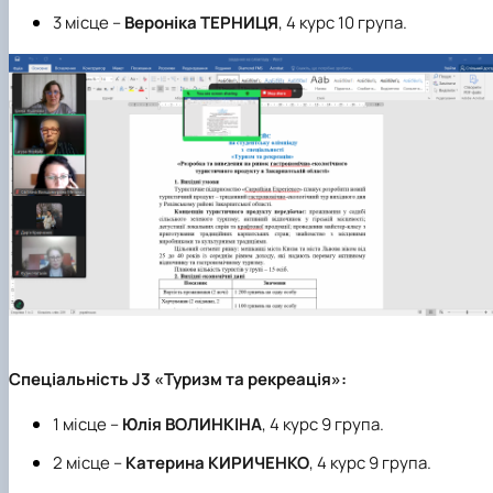
3 місце –
Вероніка ТЕРНИЦЯ
, 4 курс 10 група.
Спеціальність
J
3 «Туризм та рекреація»:
1
місце
–
Юлія ВОЛИНКІНА
, 4 курс 9 група.
2
місце
–
Катерина КИРИЧЕНКО
, 4 курс 9 група.