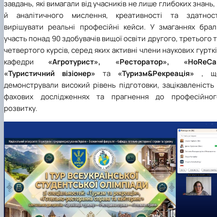
завдань, які вимагали від учасників не лише глибоких знань,
й аналітичного мислення, креативності та здатност
вирішувати реальні професійні кейси. У змаганнях брал
участь понад 90 здобувачів вищої освіти другого, третього 
четвертого курсів, серед яких активні члени наукових гуртк
кафедри
«Агротурист», «Ресторатор», «
HoReCa
«Туристичний візіонер»
та
«Туризм&Рекреація»
, щ
демонстрували високий рівень підготовки, зацікавленість
фахових дослідженнях та прагнення до професійног
розвитку.