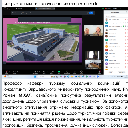
використанням низьковуглецевих джерел енергії.
Професор кафедри туризму, соціальних комунікацій т
консалтингу
Варшавського університету природничих наук
, P
Роман МІХАЛ
, ознайомив присутніхз результатами власни
досліджень щодо управління сільським туризмом. За допомог
анкетного опитування отримано інформацію про фактори, я
впливають на прийняття рішень щодо туристичної поїздки сере
яких: ціна, репутація місця призначення, унікальність туристичн
пропозицій, безпека, просування, думка інших людей. Доповід