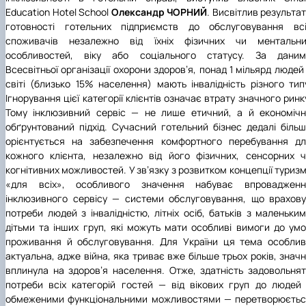
Education Hotel School
Олександр
ЧОРНИЙ
. Висвітлив результа
готовності готельних підприємств до обслуговування всі
споживачів незалежно від їхніх фізичних чи ментальни
особливостей, віку або соціального статусу. За даним
Всесвітньої організації охорони здоров’я, понад 1 мільярд людей
світі (близько 15% населення) мають інвалідність різного тип
Ігнорування цієї категорії клієнтів означає втрату значного ринк
Тому інклюзивний сервіс — не лише етичний, а й економіч
обґрунтований підхід. Сучасний готельний бізнес дедалі біль
орієнтується на забезпечення комфортного перебування дл
кожного клієнта, незалежно від його фізичних, сенсорних 
когнітивних можливостей. У зв’язку з розвитком концепції туриз
«для всіх», особливого значення набуває впровадженн
інклюзивного сервісу — системи обслуговування, що врахов
потреби людей з інвалідністю, літніх осіб, батьків з маленьки
дітьми та інших груп, які можуть мати особливі вимоги до ум
проживання й обслуговування. Для України ця тема особли
актуальна, адже війна, яка триває вже більше трьох років, знач
вплинула на здоров’я населення. Отже, здатність задовольня
потреби всіх категорій гостей — від вікових груп до людей
обмеженими функціональними можливостями — перетворюєтьс