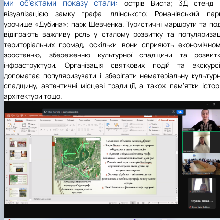
ми об’єктами показу стали:
острів Виспа; 3Д стенд і
візуалізацією замку графа Іллінського; Романівський пар
урочище «Дубина»; парк Шевченка. Туристичні маршрути та под
відіграють важливу роль у сталому розвитку та популяризац
територіальних громад, оскільки вони сприяють економічно
зростанню, збереженню культурної спадщини та розвитк
інфраструктури. Організація святкових подій та екскурсі
допомагає популяризувати і зберігати нематеріальну культур
спадщину, автентичні місцеві традиції, а також пам’ятки історі
архітектури тощо.