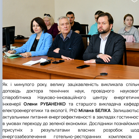
Як і минулого року, велику зацікавленість викликала спіль
доповідь доктора технічних наук, провідного науковог
співробітника
Науково-інноваційного центру енергетично
інженерії
Олени РУБАНЕНКО
та старшого викладача кафедр
електроенергетики та екології, PhD
Мілана БЕЛІКА
. Залишають
актуальними питання енергоефективності в закладах гостиннос
в умовах переходу до зеленої економіки. Дослідники познайоми
присутніх з результатами власних розробок щод
енергозабезпечення готельно-ресторанних комплексів 