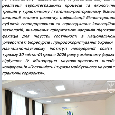
наукового гуртка «Туризм&Рекреація»
Презентація про роботу гуртка
Звіт про роботу гуртка
Науковий доробок членів студентського
реалізації євроінтеграційних процесів та екологічни
наукового гуртка "Туристичний візіонер"
Презентація про роботу гуртка
Звіт про роботу гуртка
трендів у туристичному і готельно-ресторанному бізнесі
Презентація про роботу гуртка
Звіт про роботу гуртка
концепції сталого розвитку, цифровізації бізнес-процесі
Презентація про роботу гуртка
суб’єктів господарювання та впровадження інноваційни
технологій, визначення пріоритетних напрямів підготовк
фахівців для індустрії гостинності в Національном
університеті біоресурсів і природокористування України,
Навчально-науковому інституті неперервної освіти 
туризму 30 квітня-01травня 2025 року у змішаному формат
відбулася ІV Міжнародна науково-практична онлайн
конференція «Гостинність і туризм майбутнього: наукові 
практичні горизонти».