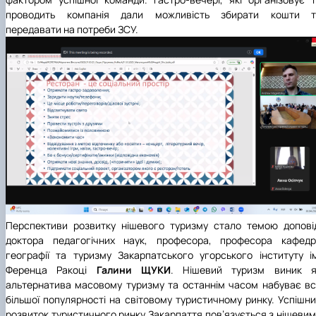
проводить компанія дали можливість збирати кошти т
передавати на потреби ЗСУ.
Перспективи розвитку нішевого туризму стало темою допові
доктора педагогічних наук, професора, професора кафедр
географії та туризму
Закарпатського угорського інституту і
Ференца Ракоці
Галини ЩУКИ
. Нішевий туризм виник я
альтернатива масовому туризму та останнім часом набуває в
більшої популярності на світовому туристичному ринку. Успішн
розвиток туристичного ринку Закарпаття пов’язується з нішеви