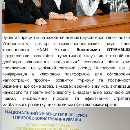
Привітав присутніх на заході начальник науково-дослідної части
Університету, доктор сільськогосподарських наук, член
кореспондент НААН України
Володимир ОТЧЕНАШК
підкресливши важливість туристичної галузі як потенційно
драйвера відновлення національної економіки після криз
посилаючись на успішний світовий досвід. Наголосив, що 
конференція є ключовою платформою для обговоренн
найгостріших проблем розвитку туризму та гостинності
Відзначив, що саме зараз, в умовах воєнних викликів, активізац
наукового та практичного діалогу є надзвичайно важливою д
пошуку інноваційних підходів та ефективних стратегі
майбутнього розвитку цих важливих сфер економіки країни.