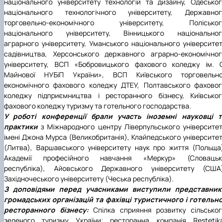
національного університету технологій та дизайну, Одесько
національного технологічного університету, Державног
торговельно-економічного університету, Поліськог
національного університету, Вінницького національног
аграрного університету, Уманського національного університе
садівництва, Херсонського державного аграрно-економічно
університету, ВСП «Бобровицького фахового коледжу ім. О
Майнової НУБіП України», ВСП Київського торговельно
економічного фахового коледжу ДТЕУ, Полтавського фахово
коледжу підприємництва і ресторанного бізнесу, Київсько
фахового коледжу туризму та готельного господарства.
У роботі конференції брали участь іноземні науковці т
практики
з
Міжнародного центру Ліверпульського університе
імені Джона Мурса
(Великобританія), Клайпедського університе
(Литва), Варшавського університету наук про життя (Польща
Академії професійного навчання «Меркур» (Словацьк
республіка), Айовського Державного університету (США)
Західночеського університету (Чеська республіка).
З доповідями перед учасниками виступили представник
громадських організацій та фахівці туристичного і готельн
ресторанного бізнесу:
Спілка сприяння розвитку сільсько
зеленого туризму України; ресторанна компанія Restetika