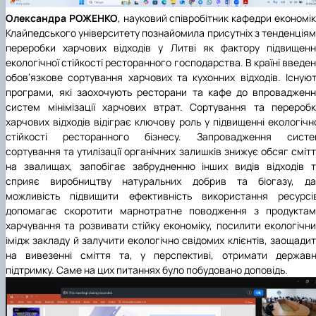
Олександра РОЖЕНКО
, науковий співробітник кафедри економі
Клайпедського університету
познайомила присутніх з тенденція
переробки харчових відходів у Литві як фактору підвищен
екологічної стійкості ресторанного господарства. В країні введе
обов’язкове сортування харчових та кухонних відходів. Існую
програми, які заохочують ресторани та кафе до впроваджен
систем мінімізації харчових втрат. Сортування та перероб
харчових відходів відіграє ключову роль у підвищенні екологічн
стійкості ресторанного бізнесу. Запровадження систе
сортування та утилізації органічних залишків знижує обсяг сміт
на звалищах, запобігає забрудненню інших видів відходів 
сприяє виробництву натуральних добрив та біогазу, да
можливість підвищити ефективність використання ресурсів
допомагає скоротити марнотратне поводження з продуктам
харчування та розвивати стійку економіку, посилити екологічн
імідж закладу й залучити екологічно свідомих клієнтів, заощади
на вивезенні сміття та, у перспективі, отримати державн
підтримку. Саме на цих питаннях було побудовано доповідь.