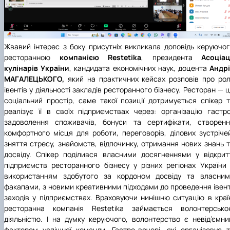
Жвавий інтерес з боку присутніх викликала доповідь керуючо
ресторанною
компанією
Restetika
, президента
Асоціац
кулінарів України
, кандидата економічних наук, доцента
Андр
МАГАЛЕЦЬКОГО,
який на практичних кейсах розповів про ро
івентів у діяльності закладів ресторанного бізнесу. Ресторан — 
соціальний простір, саме такої позиції дотримується спікер 
реалізує її в своїх підприємствах через: організацію гастр
задоволення споживачів, бонуси та сертифікати, створенн
комфортного місця для роботи, переговорів, ділових зустріче
зняття стресу, знайомств, відпочинку, отримання нових знань 
досвіду. Спікер поділився власними досягненнями у відкрит
підприємств ресторанного бізнесу у різних регіонах України
використанням здобутого за кордоном досвіду та власним
факапами, з новими креативними підходами до проведення івен
заходів у підприємствах. Враховуючи нинішню ситуацію в краї
ресторанна компанія Restetika займається волонтерсько
діяльністю. І на думку керуючого, волонтерство є невід’ємн
фактором успішної команди. Гастро-вечері, які організовує 