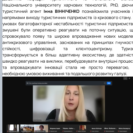
Національного університету харчових технологій
, PhD, діюч
туристичний агент
Інна ВІННІЧЕНКО
познайомила учасників 
напрямами виходу туристичних підприємств із кризового стану.
умовах багатофакторної нестабільності туристичні підприємст
змушені були оперативно реагувати на поточну ситуацію, 
спровокувало появу та широке впровадження нових моделе
антикризового управління, заснованих на принципах гнучкост
стійкості, цифровізації та клієнтоцентризму. Туриз
трансформується в більш адаптивну екосистему, де здатніс
швидко реагувати на виклики, перебудовувати внутрішні проце
та впроваджувати інновації стала не просто перевагою, 
необхідною умовою виживання та подальшого розвитку галузі.