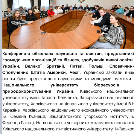
Конференція об’єднала науковців та освітян, представник
громадських організацій та бізнесу, здобувачів вищої освіти
України, Великої Британії, Литви, Польщі, Словаччини
Сполучених Штатів Америки, Чехії.
Українські заклади вищ
освіти були представлені науковцями та молодими вченими 
Національного університету біоресурсів 
природокористування України
, Київського національног
університету імені Тараса Шевченка, Запорізького національно
університету, Харківського національного університету імені В.
Каразіна, Харківського національного економічного університе
ім. Семена Кузнеця, Закарпатського угорського інституту і
Ференца Ракоці, Національного університету харчових технологі
Київського національного лінгвістичного університету, Київсько