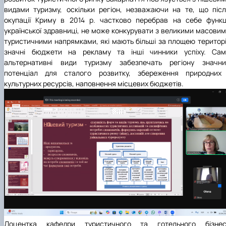
видами туризму, оскільки регіон, незважаючи на те, що піс
окупації Криму в 2014 р. частково перебрав на себе функц
української здравниці, не може конкурувати з великими масови
туристичними напрямками, які мають більші за площею територі
значні бюджети на рекламу та інші чинники успіху. Сам
альтернативні види туризму забезпечать регіону значни
потенціал для сталого розвитку, збереження природних 
культурних ресурсів, наповнення місцевих бюджетів.
Доцентка кафедри туристичного та готельного бізнес