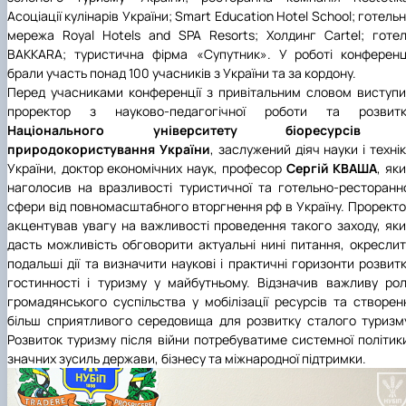
Асоціації кулінарів України; Smart Education Hotel School; готель
мережа Royal Hotels and SPA Resorts; Холдинг Cartel; готе
BAKKARA; туристична фірма «Супутник».
У роботі конференц
брали участь понад 100 учасників з України та за кордону.
Перед учасниками конференції з привітальним словом виступ
проректор з науково-педагогічної роботи та розвитк
Національного університету біоресурсів 
природокористування України
, заслужений діяч науки і техні
України, доктор економічних наук, професор
Сергій КВАША
, як
наголосив на вразливості туристичної та готельно-ресторанн
сфери від повномасштабного вторгнення рф в Україну. Прорект
акцентував увагу на важливості проведення такого заходу, як
дасть можливість обговорити актуальні нині питання, окресли
подальші дії та визначити наукові і практичні горизонти розвит
гостинності і туризму у майбутньому. Відзначив важливу ро
громадянського суспільства у мобілізації ресурсів та створен
більш сприятливого середовища для розвитку сталого туризм
Розвиток туризму після війни потребуватиме системної політик
значних зусиль держави, бізнесу та міжнародної підтримки.