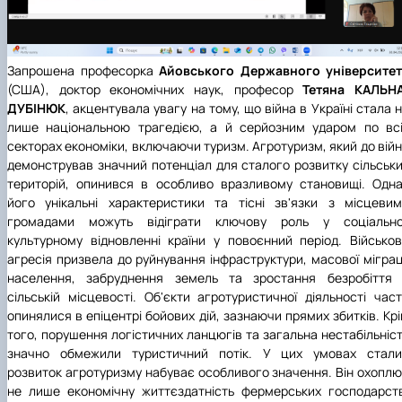
Запрошена професорка
Айовського Державного університет
(США), доктор економічних наук, професор
Тетяна КАЛЬНА
ДУБІНЮК
, акцентувала увагу на тому, що війна в Україні стала 
лише національною трагедією, а й серйозним ударом по вс
секторах економіки, включаючи туризм. Агротуризм, який до вій
демонстрував значний потенціал для сталого розвитку сільськ
територій, опинився в особливо вразливому становищі. Одн
його унікальні характеристики та тісні зв'язки з місцеви
громадами можуть відіграти ключову роль у соціально
культурному відновленні країни у повоєнний період. Військо
агресія призвела до руйнування інфраструктури, масової міграц
населення, забруднення земель та зростання безробіття 
сільській місцевості. Об'єкти агротуристичної діяльності час
опинялися в епіцентрі бойових дій, зазнаючи прямих збитків. Кр
того, порушення логістичних ланцюгів та загальна нестабільніс
значно обмежили туристичний потік. У цих умовах стали
розвиток агротуризму набуває особливого значення. Він охопл
не лише економічну життєздатність фермерських господарст