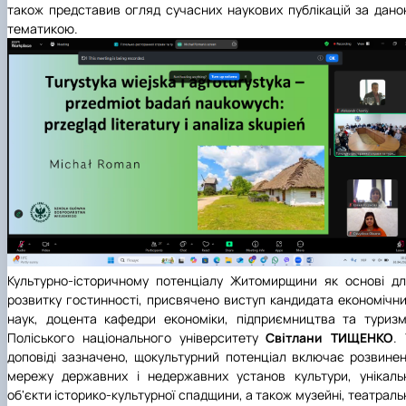
також представив огляд сучасних наукових публікацій за дан
тематикою.
Культурно-історичному потенціалу Житомирщини як основі д
розвитку гостинності, присвячено виступ кандидата економічн
наук, доцента кафедри економіки, підприємництва та туриз
Поліського національного університету
Світлани ТИЩЕНКО
.
доповіді зазначено, щокультурний потенціал включає розвине
мережу державних і недержавних установ культури, унікаль
об'єкти історико-культурної спадщини, а також музейні, театраль