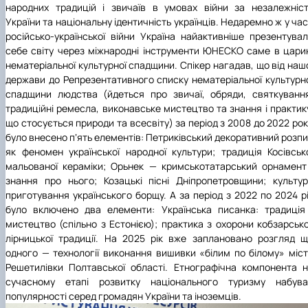
народних традицій і звичаїв в умовах війни за незалежніс
України та національну ідентичність українців. Недаремно ж у ча
російсько-української війни Україна найактивніше презентува
себе світу через міжнародні інструменти ЮНЕСКО саме в цари
нематеріальної культурної спадщини. Спікер нагадав, що від наш
держави до Репрезентативного списку нематеріальної культурн
спадщини людства (йдеться про звичаї, обряди, святкуванн
традиційні ремесла, виконавське мистецтво та знання і практик
що стосується природи та всесвіту) за період з 2008 до 2022 ро
було внесено пʼять елементів: Петриківський декоративний розп
як феномен української народної культури; традиція Косівськ
мальованої кераміки; Орьнек — кримськотатарський орнамент
знання про нього; Козацькі пісні Дніпропетровщини; культу
приготування українського борщу. А за період з 2022 по 2024 р
було включено два елементи: Українська писанка: традиція
мистецтво (спільно з Естонією); практика з охорони кобзарськ
лірницької традиції. На 2025 рік вже заплановано розгляд 
одного — технології виконання вишивки «білим по білому» міс
Решетилівки Полтавської області. Етнографічна компонента 
сучасному етапі розвитку національного туризму набува
популярності серед громадян України та іноземців.