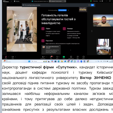
Директор
туристичної фірми
«Супутник»
, кандидат історичн
наук, доцент кафедри психології і туризму
Київсько
національного лінгвістичного університету
Віктор ЗІНЧЕНК
своїй доповіді підняв питання туризму як засобу пропаганди 
контрпропаганди в системі державної політики. Туризм завж
залишався найбільш неформальним каналом зв’язків мі
країнами, і тому притягував до себе далеко нетуристични
працівників для реалізації своїх цілей і задач. Доповід
ознайомив присутніх з результатами власних досліджень т