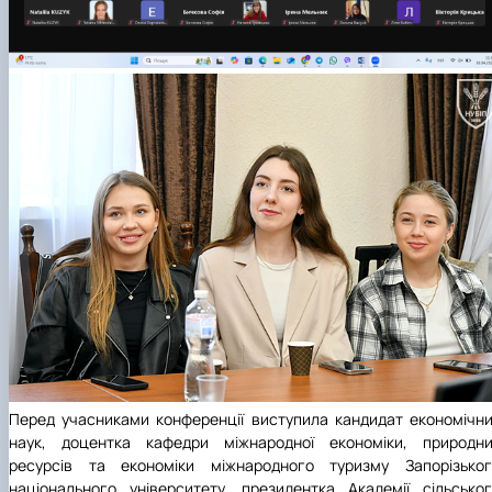
Перед учасниками конференції виступила кандидат економічн
наук, доцентка кафедри міжнародної економіки, природни
ресурсів та економіки міжнародного туризму
Запорізько
національного університету
, президентка
Академії сільсько