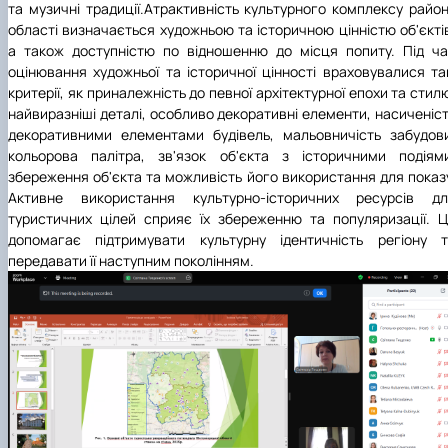
та музичні традиції.Атрактивність культурного комплексу райо
області визначається художньою та історичною цінністю об'єкті
а також доступністю по відношенню до місця попиту. Під ч
оцінювання художньої та історичної цінності враховувалися та
критерії, як приналежність до певної архітектурної епохи та стил
найвиразніші деталі, особливо декоративні елементи, насиченіс
декоративними елементами будівель, мальовничість забудов
кольорова палітра, зв'язок об'єкта з історичними подіям
збереження об'єкта та можливість його використання для показ
Активне використання культурно-історичних ресурсів дл
туристичних цілей сприяє їх збереженню та популяризації. 
допомагає підтримувати культурну ідентичність регіону т
передавати її наступним поколінням.