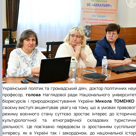
Український політик та громадський діяч, доктор політичних нау
професор,
голова
Наглядової ради Національного університе
біоресурсів і природокористування України
Микола ТОМЕНК
своєму виступі акцентував увагу на тому, що в умовах правово
режиму воєнного стану суттєво зростає інтерес до історично
культурологічної та етнографічної складових туристично
діяльності. Це пов’язано передовсім із зростанням суспільно
інтересу, як в Україні так і закордоном, до національної історі