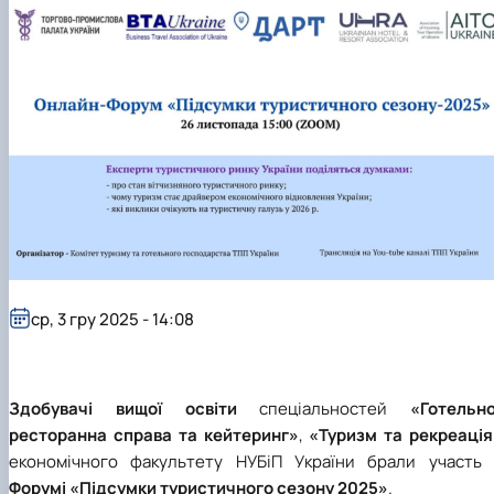
наукового гуртка «Туризм&Рекреація»
Презентація про роботу гуртка
Звіт про роботу гуртка
Науковий доробок членів студентського
наукового гуртка "Туристичний візіонер"
Презентація про роботу гуртка
Звіт про роботу гуртка
Презентація про роботу гуртка
Звіт про роботу гуртка
Презентація про роботу гуртка
ср, 3 гру 2025 - 14:08
З
добувачі
вищої
освіти
спеціальностей
«Готельно
ресторанна справа та кейтеринг»
,
«Туризм та рекреація
економічного факультету НУБіП України брали
участь 
Форумі «Підсумки туристичного сезону 2025
»
.