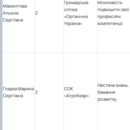
Громадська
Можливість
Мамонтова
спілка
підвищити свої
Альона
2
«Органічна
професійні
Сергіївна
Україна»
компетенції
Нестача знань,
Гладка Марина
СОК
2
бажання
Сергіївна
«АгроКеар»
розвитку