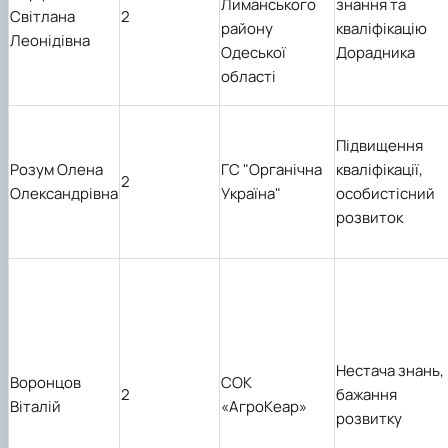
Лиманського
знання та
Світлана
2
району
кваліфікацію
Леонідівна
Одеської
Дорадника
області
Підвищення
Розум Олена
ГС "Органічна
кваліфікації,
2
Олександрівна
Україна"
особистісний
розвиток
Нестача знань,
Воронцов
СОК
2
бажання
Віталій
«АгроКеар»
розвитку