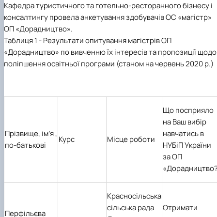
наукового гуртка «Туризм&Рекреація»
Презентація про роботу гуртка
Звіт про роботу гуртка
Науковий доробок членів студентського
Кафедра туристичного та готельно-ресторанного бізнесу і
наукового гуртка "Туристичний візіонер"
Презентація про роботу гуртка
Звіт про роботу гуртка
консалтингу провела анкетування здобувачів ОС «магістр»
Презентація про роботу гуртка
Звіт про роботу гуртка
ОП «Дорадництво».
Презентація про роботу гуртка
Таблиця 1 - Результати опитування магістрів ОП
«Дорадництво» по вивченню їх інтересів та пропозиції щодо
поліпшення освітньої програми (станом на червень 2020 р.)
Що посприяло
на Ваш вибір
Прізвище, ім’я ,
навчатись в
Курс
Місце роботи
по-батькові
НУБіП України
за ОП
«Дорадництво
Красносільська
сільська рада
Отримати
Перфільєва