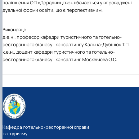
поліпшення ОП «Дорадництво» вбачається у впроваджені
дуальної форми освіти, що є перспективним.
Виконавці:
д.е.н., професор кафедри туристичного та готельно-
ресторанного бізнесу і консалтингу Кальна-Дубінюк Т.П.
к.е.н., доцент кафедри туристичного та готельно-
ресторанного бізнесу і консалтинг Москвічова О.С.
Кафедра готельно-ресторанної справи
та туризму