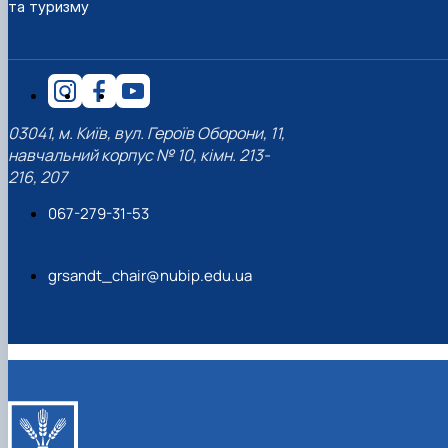
та туризму
наукового гуртка «Туризм&Рекреація»
Презентація про роботу гуртка
Звіт про роботу гуртка
Науковий доробок членів студентського
наукового гуртка "Туристичний візіонер"
Презентація про роботу гуртка
Звіт про роботу гуртка
Презентація про роботу гуртка
Звіт про роботу гуртка
Презентація про роботу гуртка
03041, м. Київ, вул. Героїв Оборони, 11,
навчальний корпус № 10, кімн. 213-
216, 207
067-279-31-53
grsandt_chair@nubip.edu.ua