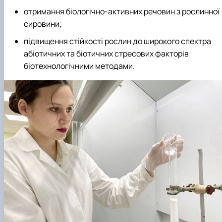
Забезпечення ОПП «Екологічний контроль 
отримання біологічно-активних речовин з рослинної
аудит»
сировини;
підвищення стійкості рослин до широкого спектра
абіотичних та біотичних стресових факторів
біотехнологічними методами.