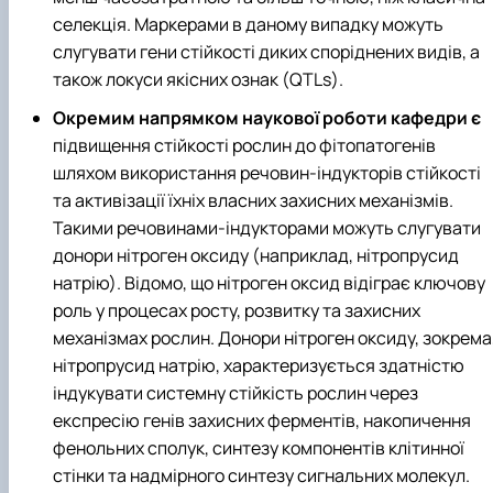
селекція. Маркерами в даному випадку можуть
слугувати гени стійкості диких споріднених видів, а
також локуси якісних ознак (QTLs).
Окремим напрямком наукової роботи кафедри є
підвищення стійкості рослин до фітопатогенів
шляхом використання речовин-індукторів стійкості
та активізації їхніх власних захисних механізмів.
Такими речовинами-індукторами можуть слугувати
донори нітроген оксиду (наприклад, нітропрусид
натрію). Відомо, що нітроген оксид відіграє ключову
роль у процесах росту, розвитку та захисних
механізмах рослин. Донори нітроген оксиду, зокрема
нітропрусид натрію, характеризується здатністю
індукувати системну стійкість рослин через
експресію генів захисних ферментів, накопичення
фенольних сполук, синтезу компонентів клітинної
стінки та надмірного синтезу сигнальних молекул.