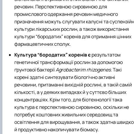
речовин. Перспективною сировиною для
промислового одержання речовин медичного
призначення можуть слугувати калусні та суспензійн
культури лікарських рослин, а також використання
культури “бородатих” коренів для отримання цінних
фармацевтичних сполук.
Культура “бородатих” коренів є
результатом
генетичної трансформації рослин за допомогою
ґрунтової бактерії
Agrobacterim rhizogenes.
Такі
корені здатні синтезувати біологічно активні
речовини, притаманні вихідній рослині, в такій самій
кількості, а у деяких випадках й у суттєво більших
концентраціях. Крім того, для біотехнології така
культура є перспективною сировиною, оскільки не
потребує коштовних живильних середовищ та
освітлення для вирощування, а також здатна швидко
й продуктивно накопичувати біомасу.