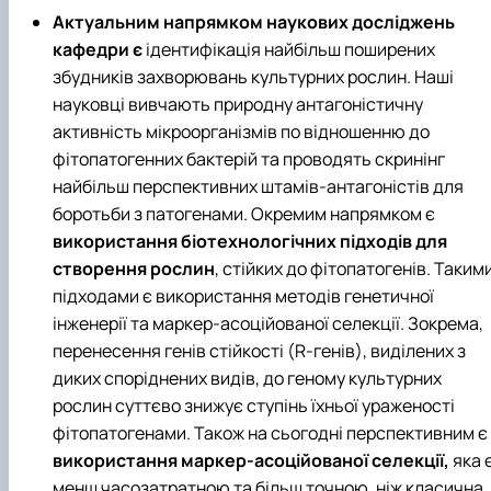
Актуальним напрямком наукових досліджень
кафедри є
ідентифікація найбільш поширених
збудників захворювань культурних рослин. Наші
науковці вивчають природну антагоністичну
активність мікроорганізмів по відношенню до
фітопатогенних бактерій та проводять скринінг
найбільш перспективних штамів-антагоністів для
боротьби з патогенами. Окремим напрямком є
використання біотехнологічних підходів для
створення рослин
, стійких до фітопатогенів. Таким
підходами є використання методів генетичної
інженерії та маркер-асоційованої селекції. Зокрема,
перенесення генів стійкості (R-генів), виділених з
диких споріднених видів, до геному культурних
рослин суттєво знижує ступінь їхньої ураженості
фітопатогенами. Також на сьогодні перспективним є
використання
маркер-асоційованої селекції,
яка 
менш часозатратною та більш точною, ніж класична