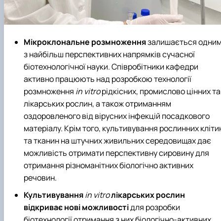
Мікроклональне розмноження
залишається одни
з найбільш перспективних напрямків сучасної
біотехнологічної науки. Співробітники кафедри
активно працюють над розробкою технології
розмноження
in vitro
рідкісних, промислово цінних та
лікарських рослин, а також отриманням
оздоровленого від вірусних інфекцій посадкового
матеріалу. Крім того, культивування рослинних кліти
та тканин на штучних живильних середовищах дає
можливість отримати перспективну сировину для
отримання різноманітних біологічно активних
речовин.
Культивування
in vitro
лікарських рослин
відкриває нові можливості
для розробки
біотехнології отримання з них біологічно-активних