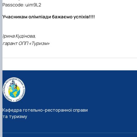
Passcode: uim9L2
Учасникам олімпіади бажаємо успіхів!!!!
Ірина Кудінова,
гарант ОПП «Туризм»
Кафедра готельно-ресторанної справи
та туризму