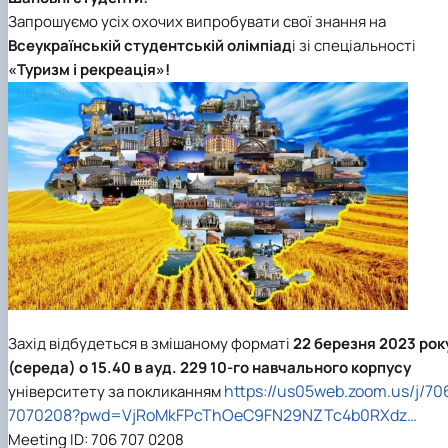
наукового гуртка «Туризм&Рекреація»
Презентація про роботу гуртка
Звіт про роботу гуртка
Науковий доробок членів студентського
Запрошуємо усіх охочих випробувати свої знання на
наукового гуртка "Туристичний візіонер"
Презентація про роботу гуртка
Звіт про роботу гуртка
Всеукраїнській студентській олімпіад
і зі спеціальності
Презентація про роботу гуртка
Звіт про роботу гуртка
«Туризм і рекреація»!
Презентація про роботу гуртка
Захід відбудеться в змішаному форматі
22 березня 2023 рок
(середа) о 15.40 в ауд. 229 10-го навчального корпусу
https://us05web.zoom.us/j/70
університету за покликанням
7070208?pwd=VjRoMkFPcThOeC9FN29NZTc4b0RXdz…
Meeting ID: 706 707 0208