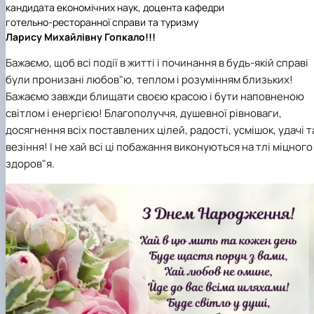
наукового гуртка «Туризм&Рекреація»
Презентація про роботу гуртка
Звіт про роботу гуртка
Науковий доробок членів студентського
кандидата економічних наук, доцента кафедри
наукового гуртка "Туристичний візіонер"
Презентація про роботу гуртка
Звіт про роботу гуртка
готельно-ресторанної справи та туризму
Презентація про роботу гуртка
Звіт про роботу гуртка
Ларису Михайлівну Гопкало!!!
Презентація про роботу гуртка
Бажаємо, щоб всі події в житті і починання в будь-якій справі
були пронизані любов"ю, теплом і розумінням близьких!
Бажаємо завжди блищати своєю красою і бути наповненою
світлом і енергією! Благополуччя, душевної рівноваги,
досягнення всіх поставлених цілей, радості, усмішок, удачі т
везіння! І не хай всі ці побажання виконуються на тлі міцного
здоров"я.