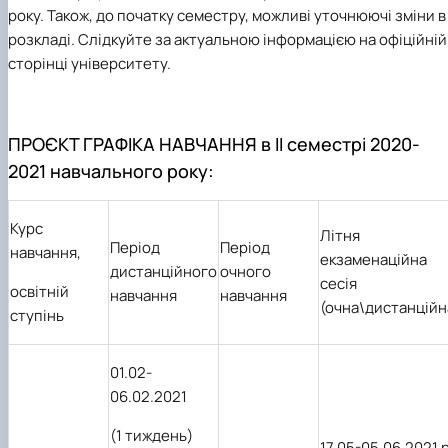
наукового гуртка «Туризм&Рекреація»
Презентація про роботу гуртка
Звіт про роботу гуртка
Науковий доробок членів студентського
року. Також, до початку семестру, можливі уточнюючі зміни в
наукового гуртка "Туристичний візіонер"
Презентація про роботу гуртка
Звіт про роботу гуртка
розкладі. Слідкуйте за актуальною інформацією на офіційній
Презентація про роботу гуртка
Звіт про роботу гуртка
сторінці університету.
Презентація про роботу гуртка
ПРОЄКТ ГРАФІКА НАВЧАННЯ
в ІІ семестрі 2020-
2021 навчального року:
Курс
Літня
Період
Період
навчання,
екзаменаційна
дистанційного
очного
сесія
освітній
навчання
навчання
(очна\дистанційн
ступінь
01.02-
06.02.2021
(1 тиждень)
17.05-05.06.2021 р