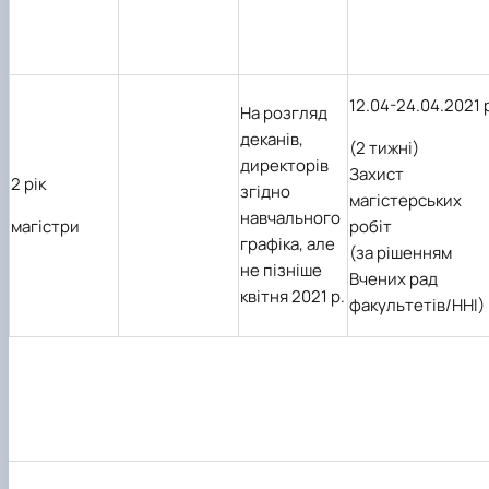
12.04-24.04.2021 
На розгляд
деканів,
(2 тижні)
директорів
З
ахист
2 рік
згідно
магістерських
навчального
магістри
робіт
графіка, але
(за рішенням
не пізніше
Вчених рад
квітня 2021 р.
факультетів/ННІ)