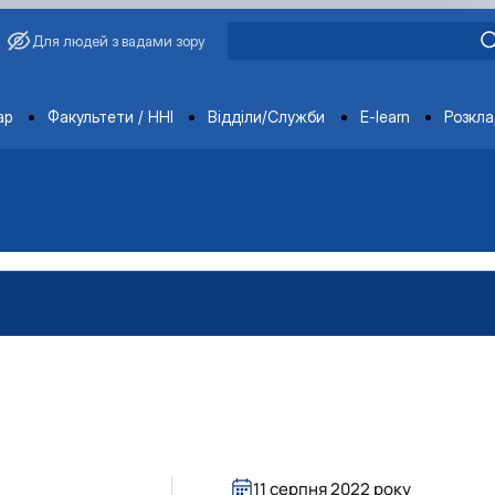
Для людей з вадами зору
ments
ар
Факультети / ННІ
Відділи/Служби
E-learn
Розкл
вища»
11 серпня 2022 року