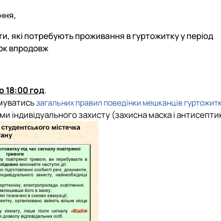
Забезпечення ОПП «Карантин рослин»
Забезпечення ОПП «Екологічна біотехнологія та біоенергетика
ння,
 екологія"
Забезпечення ОПП «Екологія та охорона навколишнього сере
ти, які потребують проживання в гуртожитку у період
Забезпечення ОПП «Екологічний контроль та аудит»
ок впродовж
до 18:00 год
.
имуватись
загальних правил поведінки мешканців гуртожитк
и індивідуального захисту (захисна маска і антисептик