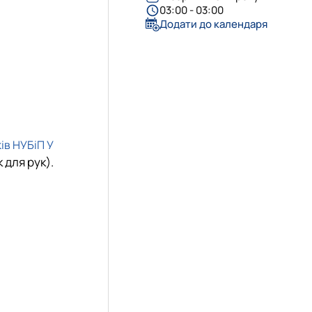
03:00 - 03:00
»
Додати до календаря
довища»
ів НУБіП У
 для рук).