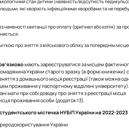
міологічний стан дитини (наявність/відсутність педикульоз
з людьми, які хворіють інфекційними хворобами та не переб
з наявності квитанції про оплату (оригінал або копія) за п
оняється.
дміткою про зняття з військового обліку за попереднім місц
ов’язково
мають зареєструватися за місцем фактично
ромадянина України старого зразку (в формі книжечки) 
 зняття з домашнього місця реєстрації (також можна о
сцем проживання у паспортному відділені університету)
ні мати при собі довідку про зняття з реєстрації місця
ісця проживання особи (додаток 13).
студентського містечка НУБіП України на 2022-2023 н
 природокористування України