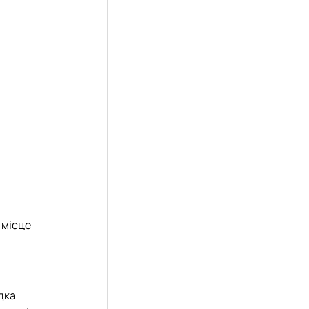
 місце
дка