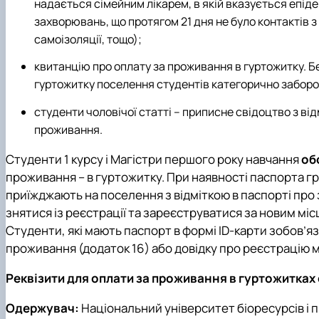
надається сімейним лікарем, в якій вказується епіде
захворювань, що протягом 21 дня не було контактів 
самоізоляції, тощо);
квитанцію про оплату за проживання в гуртожитку. Бе
гуртожитку поселення студентів категорично забор
студенти чоловічої статті – приписне свідоцтво з ві
проживання.
Студенти 1 курсу і Магістри першого року навчання
об
проживання – в гуртожитку. При наявності паспорта г
приїжджають на поселення з відміткою в паспорті про
знятися із реєстрації та зареєструватися за новим мі
Студенти, які мають паспорт в формі ID-карти зобов’яза
проживання (додаток 16) або довідку про реєстрацію м
Реквізити для оплати за проживання в гуртожитках 
Одержувач:
Національний університет біоресурсів і