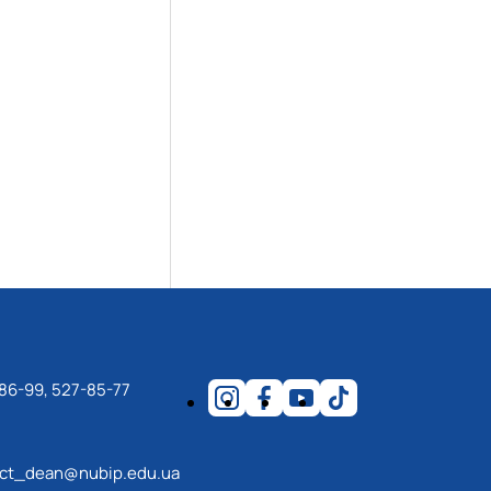
86-99, 527-85-77
ect_dean@nubip.edu.ua