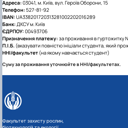
Адреса:
03041, м. Київ, вул. Героїв Оборони, 15
Телефон:
527-81-92
IBAN:
UA338201720313281002202016289
Банк:
ДКСУ м. Київ
ЄДРПОУ:
00493706
Призначення платежу:
за проживання в гуртожитку №
П.І.Б.
(вказувати повністю ініціали студента, який про
ННІ/факультет
(на якому навчається студент)
Суму за проживання уточнюйте в ННІ/факультетах.
Факультет захисту рослин,
біотехнологій та екології