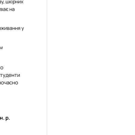
у, шкірних
уває на
роживання у
ем
го
студенти
дночасно
.
. р.