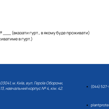
 ___ (вказати гурт., в якому буде проживати)
живатиме в гурт.)
03041, м. Київ, вул. Героїв Оборони,
(044) 527-
13, навчальний корпус № 4, кім. 42.
plantprot