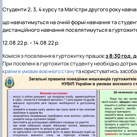
Сенат cтудентської організації факультету
Відомі постаті факультету
Студенти 2, 3, 4 курсу та Магістри другого року навча
ІІ етап Всеукраїнської олімпіади з дисципліни "Загальна
що навчатимуться на очній формі навчання та студен
дистанційного навчання поселятимуться в гуртожит
12.08.22 р. – 14.08.22 р.
Комісія з поселення в гуртожитку працює
з 8:30 год. 
При поселені в гуртожиток студенту необхідно дотр
та користуватись засобам
країни в умовах воєнного стану