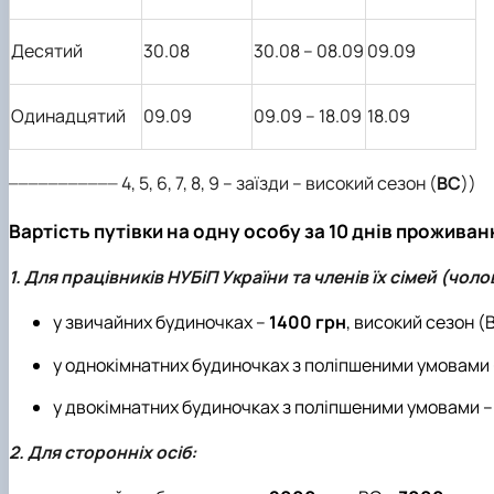
Десятий
30.08
30.08 – 08.09
09.09
Одинадцятий
09.09
09.09 – 18.09
18.09
___________
4, 5, 6, 7, 8, 9 – заїзди – високий сезон (
ВС
))
Вартість путівки на одну особу за 10 днів проживан
1. Для працівників НУБіП України та членів їх сімей (чоло
у звичайних будиночках –
1400 грн
, високий сезон (
у однокімнатних будиночках з поліпшеними умовами
у двокімнатних будиночках з поліпшеними умовами 
2. Для сторонніх осіб: