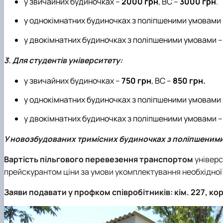
у звичайних будиночках –
2000 грн
, ВС –
3000 грн
.
у однокімнатних будиночках з поліпшеними умовами
у двокімнатних будиночках з поліпшеними умовами 
3. Для студентів університету:
у звичайних будиночках –
750 грн
, ВС –
850 грн.
у однокімнатних будиночках з поліпшеними умовами
у двокімнатних будиночках з поліпшеними умовами 
У новозбудованих тримісних будиночках з поліпшеними
Вартість пільгового перевезення транспортом
універс
прейскурантом ціни за умови укомплектування необхідної 
Заяви подавати у профком співробітників: кім. 227, корп