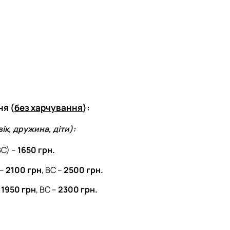
ня (
без харчування
):
вік, дружина, діти):
ВС) –
1650 грн.
 –
2100 грн
, ВС –
2500 грн.
–
1950 грн
, ВС –
2300 грн.