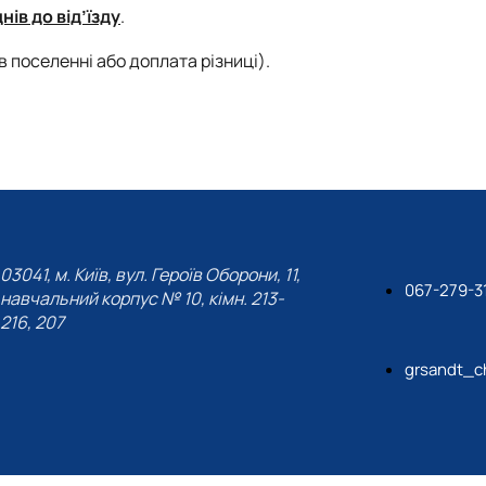
днів до від’їзду
.
в поселенні або доплата різниці).
03041, м. Київ, вул. Героїв Оборони, 11,
067-279-3
навчальний корпус № 10, кімн. 213-
216, 207
grsandt_c