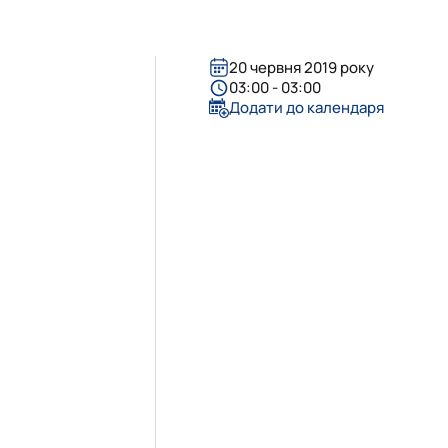
есторатор"
20 червня 2019 року
гротурист»
oReCa"
уризм&Рекреація»
ристичний візіонер"
03:00 - 03:00
Додати до календаря