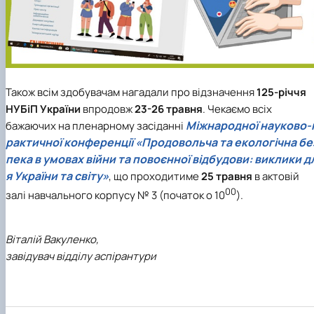
Також всім здобувачам нагадали про відзначення
125-річчя
НУБіП України
впродовж
23-26 травня
. Чекаємо всіх
Міжнародної науково-
бажаючих на пленарному засіданні
рактичної конференції «Продовольча та екологічна бе
пека в умовах війни та повоєнної відбудови: виклики д
я України та світу»
, що проходитиме
25 травня
в актовій
00
залі навчального корпусу № 3 (початок о 10
).
Віталій Вакуленко,
завідувач відділу аспірантури