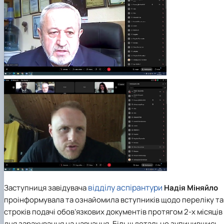
відділу аспірантури
Заступниця завідувача
Надія Міняйло
проінформувала та ознайомила вступників щодо переліку та
строків подачі обов’язкових документів протягом 2-х місяців
дня зарахування на навчання. Більш детально зупинившись