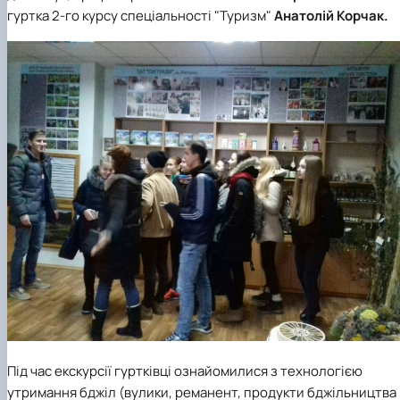
гуртка 2-го курсу спеціальності "Туризм"
Анатолій Корчак.
Під час екскурсії гуртківці ознайомилися з технологією
утримання бджіл (вулики, реманент, продукти бджільництва