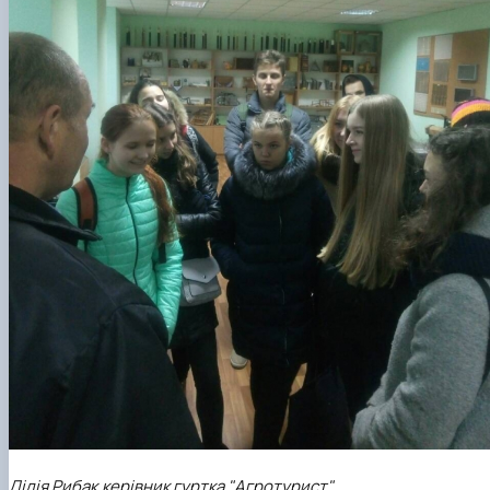
Лілія Рибак,
керівник гуртка "Агротурист"