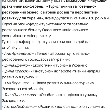
на карантин, взяли активну участь у
Міжнародній науково-
наукового гуртка «Туризм&Рекреація»
Презентація про роботу гуртка
Звіт про роботу гуртка
Науковий доробок членів студентського
практичній конференції «Туристичний та готельно-
наукового гуртка "Туристичний візіонер"
Презентація про роботу гуртка
Звіт про роботу гуртка
ресторанний бізнес: світовий досвід та перспективи
Презентація про роботу гуртка
Звіт про роботу гуртка
розвитку для України»
, яка відбулася 15 квітня 2020 року в м.
Презентація про роботу гуртка
Одесі на базі кафедри туристичного та готельно-
ресторанного бізнесу Одеського національного
економічного університету.
Гуртківці кафедри підготували тези доповідей для
опублікування:
-
Аня Артеменко
– «Тенденції розвитку готельно-
ресторанного господарства України»;
-
Ірина Дранко
– «Екологічний туризм в Україні»;
-
Ірина Красюк
– «Кінотуризм як перспективний напрям
розвитку в туризмі»;
-
Аня Верещага
– «Шляхи розвитку винного туризму
Закарпатської області»;
-
Таня Голованьова
– «Особливості подієвого туризму
Закарпаття»;
-
Артем Любченко
– «Розвиток велосипедного туризму як