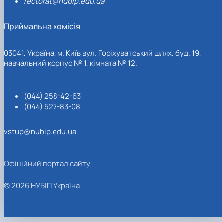
rectorat@nubip.edu.ua
Приймальна комісія
03041, Україна, м. Київ вул. Горіхуватський шлях, буд. 19,
навчальний корпус № 1, кімната № 12.
(044) 258-42-63
(044) 527-83-08
vstup@nubip.edu.ua
Офіційний портал сайту
© 2026 НУБІП Україна