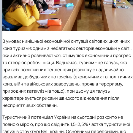
В умовах нинішньої економічної ситуації світових циклічних
криз туризм є одним з небагатьох секторів економіки у світі,
який активно розвивається, стимулює економічний прогрес
та створює робочі місця. Водночас, туризм - це галузь, яка
при всіх позитивних тенденціях розвитку є надзвичайно
вразлива до будь яких потрясінь (економічних та політичних
криз, війн та військових заворушень, проявів тероризму,
природних катаклізмів тощо), при цьому ця галузь
характеризується рисами швидкого відновлення після
несприятливих обставин.
Туристичний потенціал України на сьогодні розкрито не
повною мірою, про що свідчить 1,5-2,5% частка туристичної
галузі в структурі ВВП країни. Основними перепонами, що