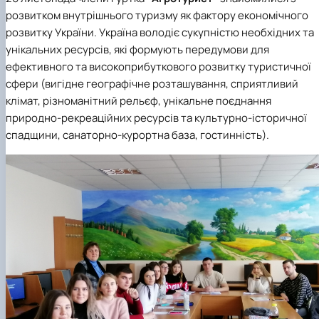
наукового гуртка «Туризм&Рекреація»
Презентація про роботу гуртка
Звіт про роботу гуртка
Науковий доробок членів студентського
розвитком внутрішнього туризму як фактору економічного
наукового гуртка "Туристичний візіонер"
Презентація про роботу гуртка
Звіт про роботу гуртка
розвитку України. Україна володіє сукупністю необхідних та
Презентація про роботу гуртка
Звіт про роботу гуртка
унікальних ресурсів, які формують передумови для
Презентація про роботу гуртка
ефективного та високоприбуткового розвитку туристичної
сфери (вигідне географічне розташування, сприятливий
клімат, різноманітний рельєф, унікальне поєднання
природно-рекреаційних ресурсів та культурно-історичної
спадщини, санаторно-курортна база, гостинність).