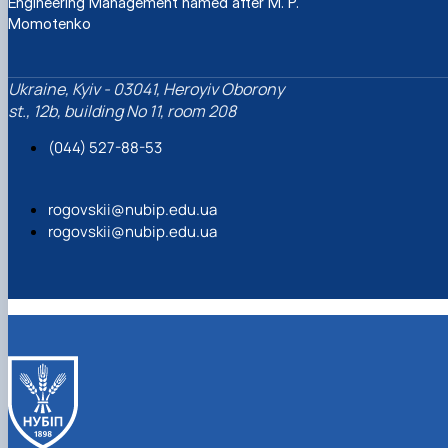
Engineering Management named after M. P.
Momotenko
Ukraine, Kyiv - 03041, Heroyiv Oborony
st., 12b, building No 11, room 208
(044) 527-88-53
rogovskii@nubip.edu.ua
rogovskii@nubip.edu.ua