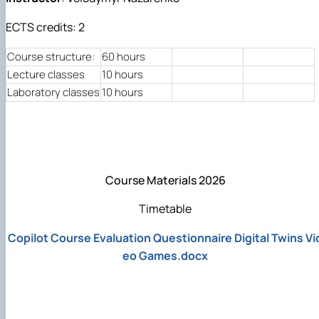
Mentoring of master's students of the ONP
Students’ and teachers’ success in COPILOT
Agroengineering in June
course "Robotic systems in sustainab…
ECTS credits: 2
Successful certification of master's graduate
Digital Twins Open Lecture
in the specialty 208 "Agricultur…
3D Visualization and Urban Design lecture
Course structure:
60 hours
Future engineers completed AI-referred cours
Lecture classes
10 hours
within the COPILOT project
Laboratory classes
10 hours
Modern Applications and Services Practical
Workshop lecture
Course Materials 2026
Timetable
Copilot Course Evaluation Questionnaire Digital Twins Vi
eo Games.docx