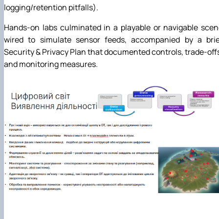
Mentoring of master's students of the ONP
Students’ and teachers’ success in COPILOT
logging/retention pitfalls).
Agroengineering in June
course "Robotic systems in sustainab…
Successful certification of master's graduate
Digital Twins Open Lecture
Hands-on labs culminated in a playable or navigable sce
in the specialty 208 "Agricultur…
3D Visualization and Urban Design lecture
wired to simulate sensor feeds, accompanied by a brie
Future engineers completed AI-referred cours
Security & Privacy Plan that documented controls, trade-off
within the COPILOT project
and monitoring measures.
Modern Applications and Services Practical
Workshop lecture