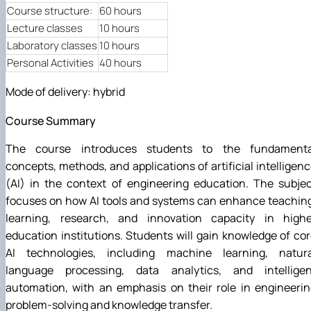
Mentoring of master's students of the ONP
Students’ and teachers’ success in COPILOT
Course structure:
60 hours
Agroengineering in June
course "Robotic systems in sustainab…
Lecture classes
10 hours
Successful certification of master's graduate
Digital Twins Open Lecture
Laboratory classes
10 hours
in the specialty 208 "Agricultur…
3D Visualization and Urban Design lecture
Personal Activities
40 hours
Future engineers completed AI-referred cours
within the COPILOT project
Mode of delivery: hybrid
Modern Applications and Services Practical
Workshop lecture
Course Summary
The course introduces students to the fundamenta
concepts, methods, and applications of artificial intelligen
(AI) in the context of engineering education. The subje
focuses on how AI tools and systems can enhance teachin
learning, research, and innovation capacity in highe
education institutions. Students will gain knowledge of co
AI technologies, including machine learning, natura
language processing, data analytics, and intelligen
automation, with an emphasis on their role in engineeri
problem-solving and knowledge transfer.