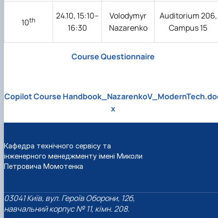
24.10, 15:10–
Volodymyr
Auditorium 206,
th
10
16:30
Nazarenko
Campus 15
Course Questionnaire
Copilot Course Handbook_NazarenkoV_ModernTech.do
x
Кафедра технічного сервісу та
інженерного менеджменту імені Миколи
Петровича Момотенка
03041 Київ, вул. Героїв Оборони, 12б,
навчальний корпус № 11, кімн. 208.