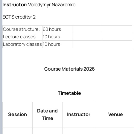
Mentoring of master's students of the ONP
Students’ and teachers’ success in COPILOT
Instructor
: Volodymyr Nazarenko
Agroengineering in June
course "Robotic systems in sustainab…
Successful certification of master's graduate
Digital Twins Open Lecture
ECTS credits: 2
in the specialty 208 "Agricultur…
3D Visualization and Urban Design lecture
Future engineers completed AI-referred cours
Course structure:
60 hours
within the COPILOT project
Lecture classes
10 hours
Modern Applications and Services Practical
Laboratory classes
10 hours
Workshop lecture
Course Materials 2026
Timetable
Date and
Session
Instructor
Venue
Time