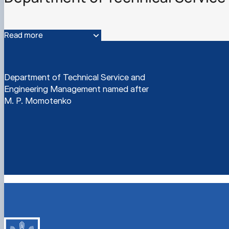
Курси та лекції
Основи діагностики мобільної сільськогосподарської 
Проектування технологічних процесів у рослинництві
Read more
Department of Technical Service and
Engineering Management named after
M. P. Momotenko