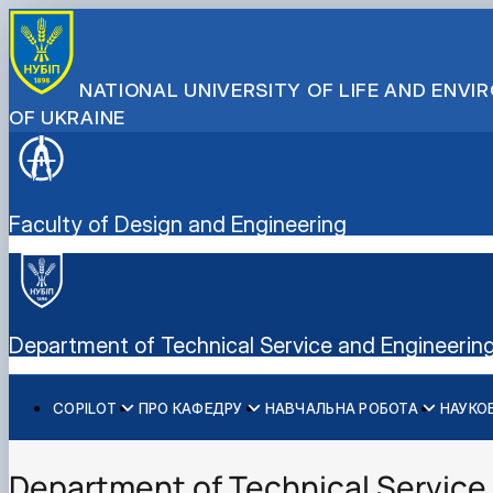
NATIONAL UNIVERSITY OF LIFE AND ENV
OF UKRAINE
Faculty of Design and Engineering
Department of Technical Service and Engineeri
COPILOT
ПРО КАФЕДРУ
НАВЧАЛЬНА РОБОТА
НАУКО
Інформація про проект
Співробітники кафедри
Навчальні матеріали
Випробування машин і обладнання
Новини
Робочі програми навчальних дисциплін
Обґрунтування інженерних рішень у машиновикориста
Department of Technical Servic
Події
Обгрунтування методів діагностування і прогнозуван